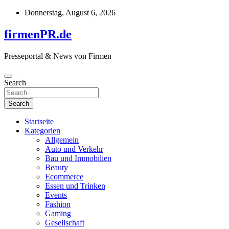
Skip
Donnerstag, August 6, 2026
to
content
firmenPR.de
Presseportal & News von Firmen
Search
Search
Startseite
Kategorien
Allgemein
Auto und Verkehr
Bau und Immobilien
Beauty
Ecommerce
Essen und Trinken
Events
Fashion
Gaming
Gesellschaft