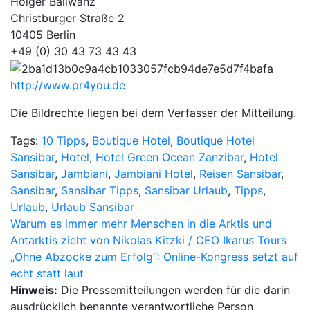
Holger Ballwanz
Christburger Straße 2
10405 Berlin
+49 (0) 30 43 73 43 43
http://www.pr4you.de
Die Bildrechte liegen bei dem Verfasser der Mitteilung.
Tags:
10 Tipps
,
Boutique Hotel
,
Boutique Hotel
Sansibar
,
Hotel
,
Hotel Green Ocean Zanzibar
,
Hotel
Sansibar
,
Jambiani
,
Jambiani Hotel
,
Reisen Sansibar
,
Sansibar
,
Sansibar Tipps
,
Sansibar Urlaub
,
Tipps
,
Urlaub
,
Urlaub Sansibar
Beitragsnavigation
Warum es immer mehr Menschen in die Arktis und
Antarktis zieht von Nikolas Kitzki / CEO Ikarus Tours
„Ohne Abzocke zum Erfolg“: Online-Kongress setzt auf
echt statt laut
Hinweis:
Die Pressemitteilungen werden für die darin
ausdrücklich benannte verantwortliche Person