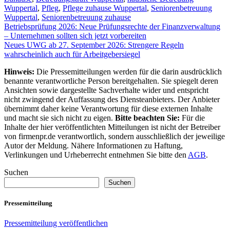
Wuppertal
,
Pfleg
,
Pflege zuhause Wuppertal
,
Seniorenbetreuung
Wuppertal
,
Seniorenbetreuung zuhause
Beitragsnavigation
Betriebsprüfung 2026: Neue Prüfungsrechte der Finanzverwaltung
– Unternehmen sollten sich jetzt vorbereiten
Neues UWG ab 27. September 2026: Strengere Regeln
wahrscheinlich auch für Arbeitgebersiegel
Hinweis:
Die Pressemitteilungen werden für die darin ausdrücklich
benannte verantwortliche Person bereitgehalten. Sie spiegelt deren
Ansichten sowie dargestellte Sachverhalte wider und entspricht
nicht zwingend der Auffassung des Diensteanbieters. Der Anbieter
übernimmt daher keine Verantwortung für diese externen Inhalte
und macht sie sich nicht zu eigen.
Bitte beachten Sie:
Für die
Inhalte der hier veröffentlichten Mitteilungen ist nicht der Betreiber
von firmenpr.de verantwortlich, sondern ausschließlich der jeweilige
Autor der Meldung. Nähere Informationen zu Haftung,
Verlinkungen und Urheberrecht entnehmen Sie bitte den
AGB
.
Suchen
Suchen
Pressemitteilung
Pressemitteilung veröffentlichen