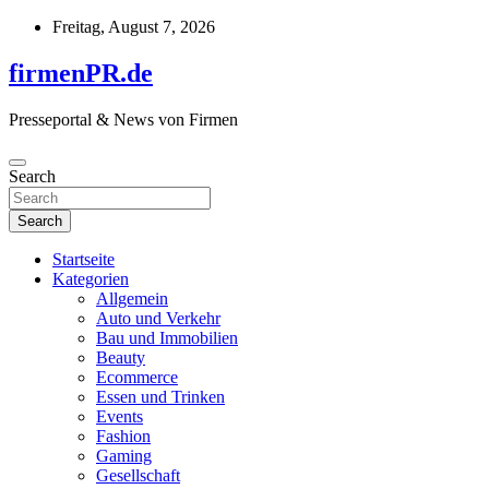
Skip
Freitag, August 7, 2026
to
content
firmenPR.de
Presseportal & News von Firmen
Search
Search
Startseite
Kategorien
Allgemein
Auto und Verkehr
Bau und Immobilien
Beauty
Ecommerce
Essen und Trinken
Events
Fashion
Gaming
Gesellschaft