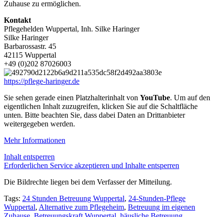
Zuhause zu ermöglichen.
Kontakt
Pflegehelden Wuppertal, Inh. Silke Haringer
Silke Haringer
Barbarossastr. 45
42115 Wuppertal
+49 (0)202 87026003
https://pflege-haringer.de
Sie sehen gerade einen Platzhalterinhalt von
YouTube
. Um auf den
eigentlichen Inhalt zuzugreifen, klicken Sie auf die Schaltfläche
unten. Bitte beachten Sie, dass dabei Daten an Drittanbieter
weitergegeben werden.
Mehr Informationen
Inhalt entsperren
Erforderlichen Service akzeptieren und Inhalte entsperren
Die Bildrechte liegen bei dem Verfasser der Mitteilung.
Tags:
24 Stunden Betreuung Wuppertal
,
24-Stunden-Pflege
Wuppertal
,
Alternative zum Pflegeheim
,
Betreuung im eigenen
Zuhause
,
Betreuungskraft Wuppertal
,
häusliche Betreuung