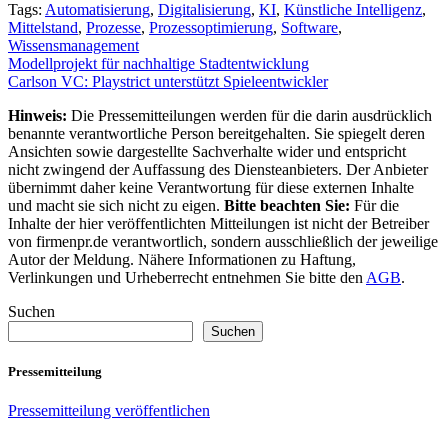
Tags:
Automatisierung
,
Digitalisierung
,
KI
,
Künstliche Intelligenz
,
Mittelstand
,
Prozesse
,
Prozessoptimierung
,
Software
,
Wissensmanagement
Beitragsnavigation
Modellprojekt für nachhaltige Stadtentwicklung
Carlson VC: Playstrict unterstützt Spieleentwickler
Hinweis:
Die Pressemitteilungen werden für die darin ausdrücklich
benannte verantwortliche Person bereitgehalten. Sie spiegelt deren
Ansichten sowie dargestellte Sachverhalte wider und entspricht
nicht zwingend der Auffassung des Diensteanbieters. Der Anbieter
übernimmt daher keine Verantwortung für diese externen Inhalte
und macht sie sich nicht zu eigen.
Bitte beachten Sie:
Für die
Inhalte der hier veröffentlichten Mitteilungen ist nicht der Betreiber
von firmenpr.de verantwortlich, sondern ausschließlich der jeweilige
Autor der Meldung. Nähere Informationen zu Haftung,
Verlinkungen und Urheberrecht entnehmen Sie bitte den
AGB
.
Suchen
Suchen
Pressemitteilung
Pressemitteilung veröffentlichen