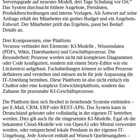
Serverupgrade auf neuestes Modell, drei Tage Schulung vor Ort.“
Das System durchsucht frühere Angebote, Preislisten,
Produktbeschreibungen und interne Vorlagen. Als Antwort auf seine
Anfrage erhält der Mitarbeiter ein grobes Budget und ein Angebots-
Entwurf. Der Mitarbeiter prüft das Ergebnis, passt bei Bedarf
Details an.
Drei Komponenten, eine Plattform
Vectense verbindet drei Elemente: KI-Modelle , Wissensdaten
(PDFs, Wikis, Datenbanken) und Geschäftsprozesse. Die
Besonderheit: Prozesse werden nicht mit komplexen Diagrammen
oder Code konfiguriert, sondern mit einem Story-Editor wie ein
Lückentext aufgebaut. Fachabteilungen können so selbst Prozesse
definieren und verstehen und müssen nicht für jede Anpassung die
IT-Abteilung bemühen. Diese Plattform ist also nicht einfach ein
Chatbot oder eine komplexe Entwicklerplattform, sondern das
Zuhause für praxisnahe KI-Geschäftsprozesse.
Die Plattform lässt sich flexibel in bestehende Systeme einbinden –
per E-Mail, CRM, ERP oder REST-APIs. Das System kann in
Deutschland gehostet oder vollständig in der eigenen IT betrieben
werden. Dies gilt auch für die eingesetzten KI-Modelle. Egal ob die
bekannten Cloud-Modelle wie von OpenAI oder Mistral verwendet
werden, oder entsprechend lokale Pendants in der eigenen IT-
Umgebung. Jede Antwort enthält auf Wunsch Quellenangaben –