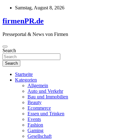
Skip
Samstag, August 8, 2026
to
content
firmenPR.de
Presseportal & News von Firmen
Search
Search
Startseite
Kategorien
Allgemein
Auto und Verkehr
Bau und Immobilien
Beauty
Ecommerce
Essen und Trinken
Events
Fashion
Gaming
Gesellschaft