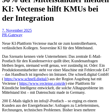
KI: Vectense hilft KMUs bei
der Integration
7. November 2025
PR-Gateway
Neue KI-Plattform Vectense macht sie zum kontrollierbaren,
verlässlichen Kollegen. Souveräne KI für den Mittelstand.
Das Szenario kennen viele Unternehmen: Das zentrale E-Mail-
Postfach für den Kundenservice quillt über, Kundenanfragen
bleiben liegen, niemand weiß genau, wer zuständig ist. Oder: Ein
Produktionsmitarbeiter steht vor einer Maschine mit Fehlercode E47
– das Handbuch ist irgendwo im Intranet. Die schnell.digital GmbH
(
https://www.schnell.digital/
) aus der Region Augsburg hat mit
Vectense (
https://www.vectense.com/de
) eine Plattform für
Künstliche Intelligenz entwickelt, die solche Alltagsprobleme im
Mittelstand löst – mit Datenschutz made in Germany.
200 E-Mails täglich im info@-Postfach – so erging es einem
Kunden aus der Energiebranche: Anfragen zu Lieferterminen,
Rechnungen, technischen Problemen. Bisher lesen mehrere