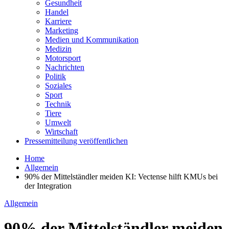
Gesundheit
Handel
Karriere
Marketing
Medien und Kommunikation
Medizin
Motorsport
Nachrichten
Politik
Soziales
Sport
Technik
Tiere
Umwelt
Wirtschaft
Pressemitteilung veröffentlichen
Home
Allgemein
90% der Mittelständler meiden KI: Vectense hilft KMUs bei
der Integration
Allgemein
90% der Mittelständler meiden