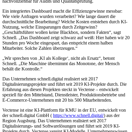
nachvollziehbar für Audits und Qualitätsprüfung.
Ein integriertes Dashboard macht die Effizienzgewinne messbar:
Wie viele Anfragen wurden verarbeitet? Wie lange dauert die
durchschnittliche Bearbeitung? Welche Kosten entstehen durch KI-
Nutzung, welche Einsparungen durch Zeitgewinn?
„Geschäftsführer wollen keine Blackbox, sondern Fakten“, sagt
Schnell. „Das Dashboard zeigt schwarz auf weiß: Hier haben wir 20
Stunden pro Woche eingespart, das entspricht einem halben
Mitarbeiter. Solche Zahlen überzeugen.“
„Wir sprechen von ‚KI als Kollege‘, nicht als Ersatz“, betont
Schnell. „Die Maschine übernimmt das Monotone, der Mensch
behält die Kontrolle.“
Das Unternehmen schnell.digital realisiert seit 2017
Digitalisierungsprojekte und führt seit 2019 KI-Projekte durch. Die
Erfahrung aus diesen Projekten steckt in Vectense – entwickelt
speziell für den Mittelstand, Dienstleister, Produktionsbetriebe und
E-Commerce-Unternehmen mit 20 bis 500 Mitarbeitenden.
Vectense ist eine KI-Plattform für KMU in der EU, entwickelt von
der schnell.digital GmbH (
https://www.schnell.digital/
) aus der
Region Augsburg. Das Unternehmen realisiert seit 2017
Digitalisierungs- und Softwarelösungen und führt seit 2019 KI-
Projekte durch. Vectense vereint KI-Modelle, Unternehmenswissen