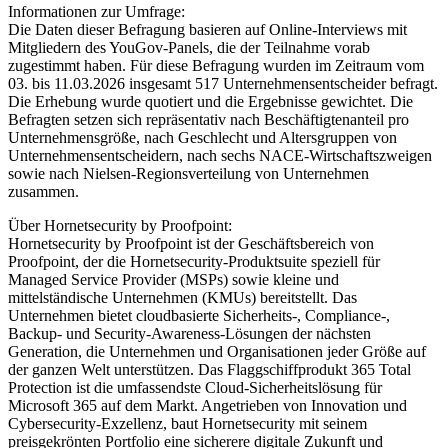
Informationen zur Umfrage:
Die Daten dieser Befragung basieren auf Online-Interviews mit
Mitgliedern des YouGov-Panels, die der Teilnahme vorab
zugestimmt haben. Für diese Befragung wurden im Zeitraum vom
03. bis 11.03.2026 insgesamt 517 Unternehmensentscheider befragt.
Die Erhebung wurde quotiert und die Ergebnisse gewichtet. Die
Befragten setzen sich repräsentativ nach Beschäftigtenanteil pro
Unternehmensgröße, nach Geschlecht und Altersgruppen von
Unternehmensentscheidern, nach sechs NACE-Wirtschaftszweigen
sowie nach Nielsen-Regionsverteilung von Unternehmen
zusammen.
Über Hornetsecurity by Proofpoint:
Hornetsecurity by Proofpoint ist der Geschäftsbereich von
Proofpoint, der die Hornetsecurity-Produktsuite speziell für
Managed Service Provider (MSPs) sowie kleine und
mittelständische Unternehmen (KMUs) bereitstellt. Das
Unternehmen bietet cloudbasierte Sicherheits-, Compliance-,
Backup- und Security-Awareness-Lösungen der nächsten
Generation, die Unternehmen und Organisationen jeder Größe auf
der ganzen Welt unterstützen. Das Flaggschiffprodukt 365 Total
Protection ist die umfassendste Cloud-Sicherheitslösung für
Microsoft 365 auf dem Markt. Angetrieben von Innovation und
Cybersecurity-Exzellenz, baut Hornetsecurity mit seinem
preisgekrönten Portfolio eine sicherere digitale Zukunft und