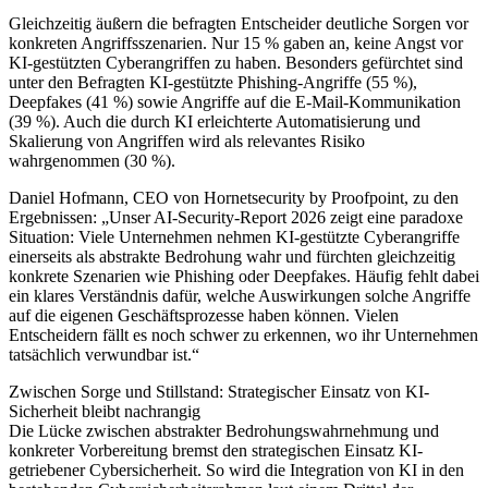
Gleichzeitig äußern die befragten Entscheider deutliche Sorgen vor
konkreten Angriffsszenarien. Nur 15 % gaben an, keine Angst vor
KI-gestützten Cyberangriffen zu haben. Besonders gefürchtet sind
unter den Befragten KI-gestützte Phishing-Angriffe (55 %),
Deepfakes (41 %) sowie Angriffe auf die E-Mail-Kommunikation
(39 %). Auch die durch KI erleichterte Automatisierung und
Skalierung von Angriffen wird als relevantes Risiko
wahrgenommen (30 %).
Daniel Hofmann, CEO von Hornetsecurity by Proofpoint, zu den
Ergebnissen: „Unser AI-Security-Report 2026 zeigt eine paradoxe
Situation: Viele Unternehmen nehmen KI-gestützte Cyberangriffe
einerseits als abstrakte Bedrohung wahr und fürchten gleichzeitig
konkrete Szenarien wie Phishing oder Deepfakes. Häufig fehlt dabei
ein klares Verständnis dafür, welche Auswirkungen solche Angriffe
auf die eigenen Geschäftsprozesse haben können. Vielen
Entscheidern fällt es noch schwer zu erkennen, wo ihr Unternehmen
tatsächlich verwundbar ist.“
Zwischen Sorge und Stillstand: Strategischer Einsatz von KI-
Sicherheit bleibt nachrangig
Die Lücke zwischen abstrakter Bedrohungswahrnehmung und
konkreter Vorbereitung bremst den strategischen Einsatz KI-
getriebener Cybersicherheit. So wird die Integration von KI in den