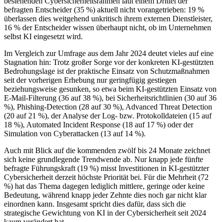
bestehenden Cybersicherheitsrahmen laut einem Drittel der
befragten Entscheider (35 %) aktuell nicht vorangetrieben: 19 %
überlassen dies weitgehend unkritisch ihrem externen Dienstleister,
16 % der Entscheider wissen überhaupt nicht, ob im Unternehmen
selbst KI eingesetzt wird.
Im Vergleich zur Umfrage aus dem Jahr 2024 deutet vieles auf eine
Stagnation hin: Trotz großer Sorge vor der konkreten KI-gestützten
Bedrohungslage ist der praktische Einsatz von Schutzmaßnahmen
seit der vorherigen Erhebung nur geringfügig gestiegen
beziehungsweise gesunken, so etwa beim KI-gestützten Einsatz von
E-Mail-Filterung (36 auf 38 %), bei Sicherheitsrichtlinien (30 auf 36
%), Phishing-Detection (28 auf 30 %), Advanced Threat Detection
(20 auf 21 %), der Analyse der Log- bzw. Protokolldateien (15 auf
18 %), Automated Incident Response (18 auf 17 %) oder der
Simulation von Cyberattacken (13 auf 14 %).
Auch mit Blick auf die kommenden zwölf bis 24 Monate zeichnet
sich keine grundlegende Trendwende ab. Nur knapp jede fünfte
befragte Führungskraft (19 %) misst Investitionen in KI-gestützter
Cybersicherheit derzeit höchste Priorität bei. Für die Mehrheit (72
%) hat das Thema dagegen lediglich mittlere, geringe oder keine
Bedeutung, während knapp jeder Zehnte dies noch gar nicht klar
einordnen kann. Insgesamt spricht dies dafür, dass sich die
strategische Gewichtung von KI in der Cybersicherheit seit 2024
kaum verändert hat.