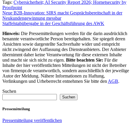
Tags:
Cybersicherheit; AI Security Report 2026; Hornetsecurity by
Proofpoint
Beitragsnavigation
Neue B2B-Innovation: SIRS macht Gesprächsbereitschaft in der
Neukundengewinnung messbar
Staffelstabübergabe in der Geschäftsführung des AWK
Hinweis:
Die Pressemitteilungen werden für die darin ausdrücklich
benannte verantwortliche Person bereitgehalten. Sie spiegelt deren
Ansichten sowie dargestellte Sachverhalte wider und entspricht
nicht zwingend der Auffassung des Diensteanbieters. Der Anbieter
übernimmt daher keine Verantwortung für diese externen Inhalte
und macht sie sich nicht zu eigen.
Bitte beachten Sie:
Für die
Inhalte der hier veröffentlichten Mitteilungen ist nicht der Betreiber
von firmenpr.de verantwortlich, sondern ausschließlich der jeweilige
Autor der Meldung. Nähere Informationen zu Haftung,
Verlinkungen und Urheberrecht entnehmen Sie bitte den
AGB
.
Suchen
Suchen
Pressemitteilung
Pressemitteilung veröffentlichen