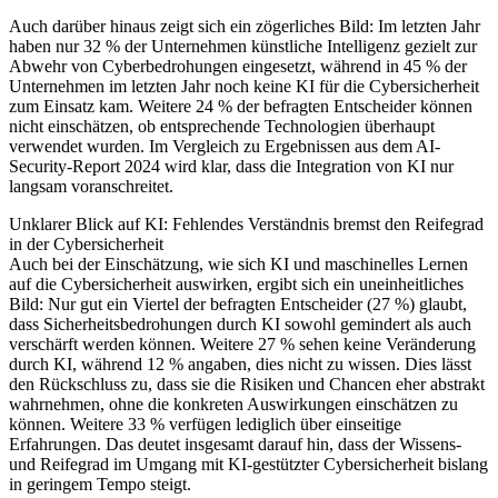
Auch darüber hinaus zeigt sich ein zögerliches Bild: Im letzten Jahr
haben nur 32 % der Unternehmen künstliche Intelligenz gezielt zur
Abwehr von Cyberbedrohungen eingesetzt, während in 45 % der
Unternehmen im letzten Jahr noch keine KI für die Cybersicherheit
zum Einsatz kam. Weitere 24 % der befragten Entscheider können
nicht einschätzen, ob entsprechende Technologien überhaupt
verwendet wurden. Im Vergleich zu Ergebnissen aus dem AI-
Security-Report 2024 wird klar, dass die Integration von KI nur
langsam voranschreitet.
Unklarer Blick auf KI: Fehlendes Verständnis bremst den Reifegrad
in der Cybersicherheit
Auch bei der Einschätzung, wie sich KI und maschinelles Lernen
auf die Cybersicherheit auswirken, ergibt sich ein uneinheitliches
Bild: Nur gut ein Viertel der befragten Entscheider (27 %) glaubt,
dass Sicherheitsbedrohungen durch KI sowohl gemindert als auch
verschärft werden können. Weitere 27 % sehen keine Veränderung
durch KI, während 12 % angaben, dies nicht zu wissen. Dies lässt
den Rückschluss zu, dass sie die Risiken und Chancen eher abstrakt
wahrnehmen, ohne die konkreten Auswirkungen einschätzen zu
können. Weitere 33 % verfügen lediglich über einseitige
Erfahrungen. Das deutet insgesamt darauf hin, dass der Wissens-
und Reifegrad im Umgang mit KI-gestützter Cybersicherheit bislang
in geringem Tempo steigt.