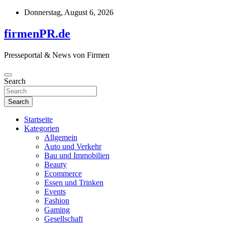
Skip
Donnerstag, August 6, 2026
to
content
firmenPR.de
Presseportal & News von Firmen
Search
Search
Startseite
Kategorien
Allgemein
Auto und Verkehr
Bau und Immobilien
Beauty
Ecommerce
Essen und Trinken
Events
Fashion
Gaming
Gesellschaft