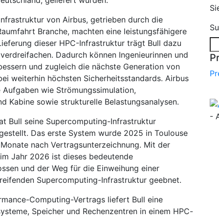
eutschland, geliefert wurden.
Si
frastruktur von Airbus, getrieben durch die
Su
aumfahrt Branche, machten eine leistungsfähigere
Lieferung dieser HPC-Infrastruktur trägt Bull dazu
u verdreifachen. Dadurch können Ingenieurinnen und
P
bessern und zugleich die nächste Generation von
Pr
ei weiterhin höchsten Sicherheitsstandards. Airbus
e Aufgaben wie Strömungssimulation,
d Kabine sowie strukturelle Belastungsanalysen.
- 
at Bull seine Supercomputing-Infrastruktur
gestellt. Das erste System wurde 2025 in Toulouse
4 Monate nach Vertragsunterzeichnung. Mit der
im Jahr 2026 ist dieses bedeutende
sen und der Weg für die Einweihung einer
greifenden Supercomputing-Infrastruktur geebnet.
mance-Computing-Vertrags liefert Bull eine
systeme, Speicher und Rechenzentren in einem HPC-