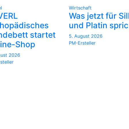
l
Wirtschaft
VERL
Was jetzt für Si
thopädisches
und Platin spric
debett startet
5. August 2026
ine-Shop
PM-Ersteller
gust 2026
steller