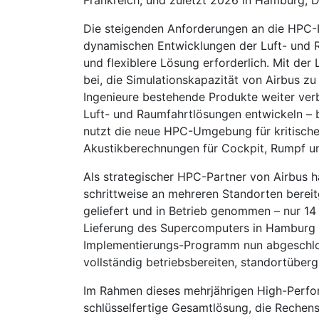
Frankreich, und zuletzt 2026 in Hamburg, D
Die steigenden Anforderungen an die HPC-In
dynamischen Entwicklungen der Luft- und R
und flexiblere Lösung erforderlich. Mit der 
bei, die Simulationskapazität von Airbus z
Ingenieure bestehende Produkte weiter ver
Luft- und Raumfahrtlösungen entwickeln – b
nutzt die neue HPC-Umgebung für kritisch
Akustikberechnungen für Cockpit, Rumpf un
Als strategischer HPC-Partner von Airbus h
schrittweise an mehreren Standorten bereit
geliefert und in Betrieb genommen – nur 1
Lieferung des Supercomputers in Hamburg 
Implementierungs-Programm nun abgeschlos
vollständig betriebsbereiten, standortüber
Im Rahmen dieses mehrjährigen High-Perfor
schlüsselfertige Gesamtlösung, die Rechen