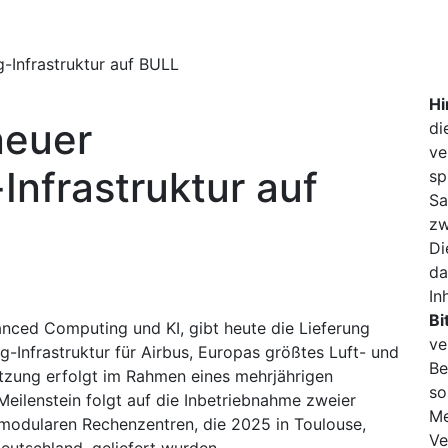
-Infrastruktur auf BULL
Hi
neuer
di
ve
nfrastruktur auf
sp
Sa
zw
Di
da
In
Bi
vanced Computing und KI, gibt heute die Lieferung
ve
Infrastruktur für Airbus, Europas größtes Luft- und
Be
zung erfolgt im Rahmen eines mehrjährigen
so
eilenstein folgt auf die Inbetriebnahme zweier
Me
modularen Rechenzentren, die 2025 in Toulouse,
Ve