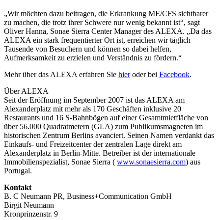
„Wir möchten dazu beitragen, die Erkrankung ME/CFS sichtbarer
zu machen, die trotz ihrer Schwere nur wenig bekannt ist“, sagt
Oliver Hanna, Sonae Sierra Center Manager des ALEXA. „Da das
ALEXA ein stark frequentierter Ort ist, erreichen wir täglich
Tausende von Besuchern und können so dabei helfen,
Aufmerksamkeit zu erzielen und Verständnis zu fördern.“
Mehr über das ALEXA erfahren Sie
hier
oder bei
Facebook
.
Über ALEXA
Seit der Eröffnung im September 2007 ist das ALEXA am
Alexanderplatz mit mehr als 170 Geschäften inklusive 20
Restaurants und 16 S-Bahnbögen auf einer Gesamtmietfläche von
über 56.000 Quadratmetern (GLA) zum Publikumsmagneten im
historischen Zentrum Berlins avanciert. Seinen Namen verdankt das
Einkaufs- und Freizeitcenter der zentralen Lage direkt am
Alexanderplatz in Berlin-Mitte. Betreiber ist der internationale
Immobilienspezialist, Sonae Sierra (
www.sonaesierra.com
) aus
Portugal.
Kontakt
B. C Neumann PR, Business+Communication GmbH
Birgit Neumann
Kronprinzenstr. 9