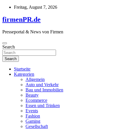
Skip
Freitag, August 7, 2026
to
content
firmenPR.de
Presseportal & News von Firmen
Search
Search
Startseite
Kategorien
Allgemein
Auto und Verkehr
Bau und Immobilien
Beauty
Ecommerce
Essen und Trinken
Events
Fashion
Gaming
Gesellschaft