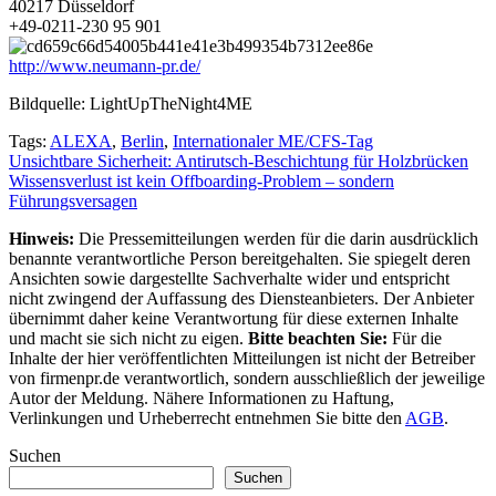
40217 Düsseldorf
+49-0211-230 95 901
http://www.neumann-pr.de/
Bildquelle: LightUpTheNight4ME
Tags:
ALEXA
,
Berlin
,
Internationaler ME/CFS-Tag
Beitragsnavigation
Unsichtbare Sicherheit: Antirutsch-Beschichtung für Holzbrücken
Wissensverlust ist kein Offboarding-Problem – sondern
Führungsversagen
Hinweis:
Die Pressemitteilungen werden für die darin ausdrücklich
benannte verantwortliche Person bereitgehalten. Sie spiegelt deren
Ansichten sowie dargestellte Sachverhalte wider und entspricht
nicht zwingend der Auffassung des Diensteanbieters. Der Anbieter
übernimmt daher keine Verantwortung für diese externen Inhalte
und macht sie sich nicht zu eigen.
Bitte beachten Sie:
Für die
Inhalte der hier veröffentlichten Mitteilungen ist nicht der Betreiber
von firmenpr.de verantwortlich, sondern ausschließlich der jeweilige
Autor der Meldung. Nähere Informationen zu Haftung,
Verlinkungen und Urheberrecht entnehmen Sie bitte den
AGB
.
Suchen
Suchen