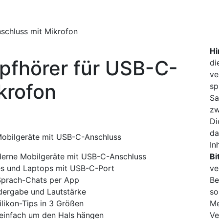
nschluss mit Mikrofon
Hi
opfhörer für USB-C-
di
ve
krofon
sp
Sa
zw
Di
da
Mobilgeräte mit USB-C-Anschluss
In
derne Mobilgeräte mit USB-C-Anschluss
Bi
es und Laptops mit USB-C-Port
ve
 Sprach-Chats per App
Be
edergabe und Lautstärke
so
likon-Tips in 3 Größen
Me
 einfach um den Hals hängen
Ve