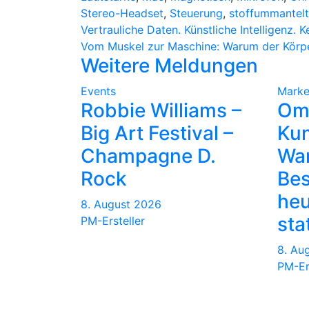
Stereo-Headset
,
Steuerung
,
stoffummantelt
Beitragsnavigation
Vertrauliche Daten. Künstliche Intelligenz. 
Vom Muskel zur Maschine: Warum der Körper 
Weitere Meldungen
Events
Marke
Robbie Williams –
Om
Big Art Festival –
Kun
Champagne D.
Wa
Rock
Be
heu
8. August 2026
sta
PM-Ersteller
8. Au
PM-Er