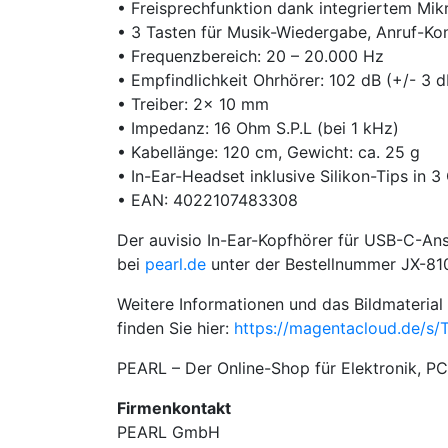
• Freisprechfunktion dank integriertem Mik
• 3 Tasten für Musik-Wiedergabe, Anruf-Kont
• Frequenzbereich: 20 – 20.000 Hz
• Empfindlichkeit Ohrhörer: 102 dB (+/- 3 d
• Treiber: 2x 10 mm
• Impedanz: 16 Ohm S.P.L (bei 1 kHz)
• Kabellänge: 120 cm, Gewicht: ca. 25 g
• In-Ear-Headset inklusive Silikon-Tips in 
• EAN: 4022107483308
Der auvisio In-Ear-Kopfhörer für USB-C-Ans
bei
pearl.de
unter der Bestellnummer JX-810
Weitere Informationen und das Bildmaterial
finden Sie hier:
https://magentacloud.de/s
PEARL – Der Online-Shop für Elektronik, 
Firmenkontakt
PEARL GmbH