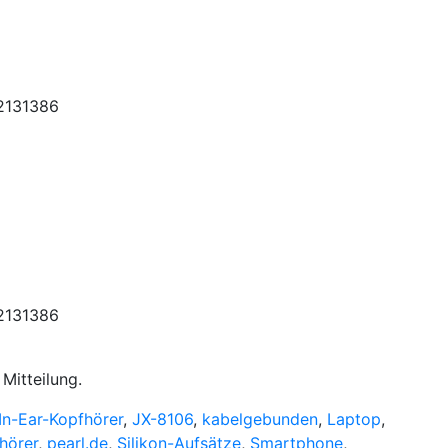
Mitteilung.
In-Ear-Kopfhörer
,
JX-8106
,
kabelgebunden
,
Laptop
,
hörer
,
pearl.de
,
Silikon-Aufsätze
,
Smartphone
,