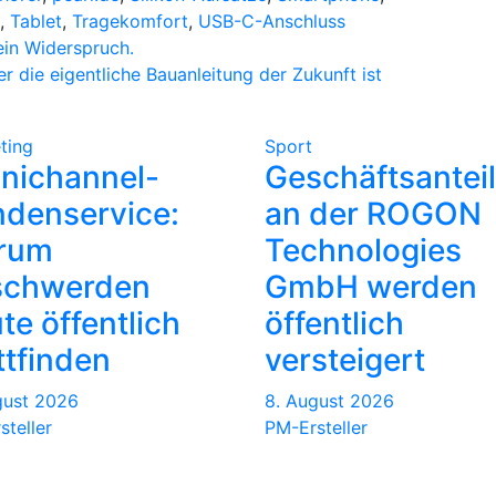
,
Tablet
,
Tragekomfort
,
USB-C-Anschluss
Kein Widerspruch.
die eigentliche Bauanleitung der Zukunft ist
ting
Sport
nichannel-
Geschäftsantei
denservice:
an der ROGON
rum
Technologies
schwerden
GmbH werden
te öffentlich
öffentlich
ttfinden
versteigert
gust 2026
8. August 2026
steller
PM-Ersteller