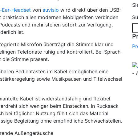
Si
n-Ear-Headset
von
auvisio
wird direkt über den USB-
t praktisch allen modernen Mobilgeräten verbinden
Su
Podcasts und mehr stehen sofort zur Verfügung,
erlich ist.
P
tegrierte Mikrofon überträgt die Stimme klar und
Pr
ingen Telefonate ruhig und kontrolliert. Bei Sprach-
t die Stimme präsent.
hbaren Bedientasten im Kabel ermöglichen eine
- 
utstärkeregelung sowie Musikpausen und Titelwechsel
ntelte Kabel ist widerstandsfähig und flexibel
 verdreht sich weniger beim Einstecken. In Rucksack
h bei täglicher Nutzung fühlt sich das Material
lässige Begleitung ohne empfindliche Schwachstellen.
törende Außengeräusche