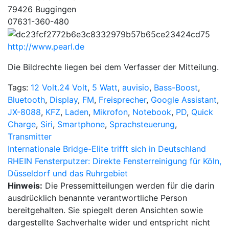
79426 Buggingen
07631-360-480
http://www.pearl.de
Die Bildrechte liegen bei dem Verfasser der Mitteilung.
Tags:
12 Volt.24 Volt
,
5 Watt
,
auvisio
,
Bass-Boost
,
Bluetooth
,
Display
,
FM
,
Freisprecher
,
Google Assistant
,
JX-8088
,
KFZ
,
Laden
,
Mikrofon
,
Notebook
,
PD
,
Quick
Charge
,
Siri
,
Smartphone
,
Sprachsteuerung
,
Transmitter
Beitragsnavigation
Internationale Bridge-Elite trifft sich in Deutschland
RHEIN Fensterputzer: Direkte Fensterreinigung für Köln,
Düsseldorf und das Ruhrgebiet
Hinweis:
Die Pressemitteilungen werden für die darin
ausdrücklich benannte verantwortliche Person
bereitgehalten. Sie spiegelt deren Ansichten sowie
dargestellte Sachverhalte wider und entspricht nicht