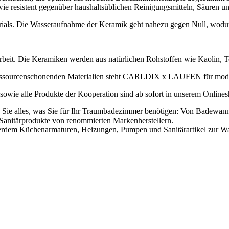
sowie resistent gegenüber haushaltsüblichen Reinigungsmitteln, Säuren 
terials. Die Wasseraufnahme der Keramik geht nahezu gegen Null, wodur
beit. Die Keramiken werden aus natürlichen Rohstoffen wie Kaolin, Ton
und ressourcenschonenden Materialien steht CARLDIX x LAUFEN für mo
ie alle Produkte der Kooperation sind ab sofort in unserem Online
nden Sie alles, was Sie für Ihr Traumbadezimmer benötigen: Von Bade
Sanitärprodukte von renommierten Markenherstellern.
ßerdem Küchenarmaturen, Heizungen, Pumpen und Sanitärartikel zur Wass