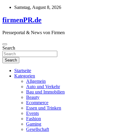
Skip
Samstag, August 8, 2026
to
content
firmenPR.de
Presseportal & News von Firmen
Search
Search
Startseite
Kategorien
Allgemein
Auto und Verkehr
Bau und Immobilien
Beauty
Ecommerce
Essen und Trinken
Events
Fashion
Gaming
Gesellschaft