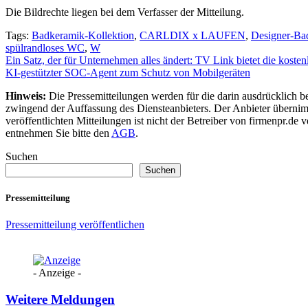
Die Bildrechte liegen bei dem Verfasser der Mitteilung.
Tags:
Badkeramik-Kollektion
,
CARLDIX x LAUFEN
,
Designer-Ba
spülrandloses WC
,
W
Beitragsnavigation
Ein Satz, der für Unternehmen alles ändert: TV Link bietet die koste
KI-gestützter SOC-Agent zum Schutz von Mobilgeräten
Hinweis:
Die Pressemitteilungen werden für die darin ausdrücklich be
zwingend der Auffassung des Diensteanbieters. Der Anbieter übernimm
veröffentlichten Mitteilungen ist nicht der Betreiber von firmenpr.d
entnehmen Sie bitte den
AGB
.
Suchen
Suchen
Pressemitteilung
Pressemitteilung veröffentlichen
- Anzeige -
Weitere Meldungen