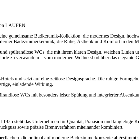
e von LAUFEN
emeinsame Badkeramik-Kollektion, die modernes Design, hochwertige
oderner Badezimmerkeramik, die Ruhe, Ästhetik und Komfort in den Mitt
und spülrandlose WCs, die mit ihrem klaren Design, weichen Linien 
ühlorte zu verwandeln – vom modernen Wellnessbad über das elegante 
tels und setzt auf eine zeitlose Designsprache. Die ruhige Formgeb
rtige, einladende Wirkung.
pülrandlose WCs mit besonders leiser Spülung und integrierter Absenk
 1925 steht das Unternehmen für Qualität, Präzision und langlebige Ke
ckguss sowie präzise Brennverfahren miteinander kombiniert.
erflächen, die optimal auf moderne Badezimmerkonzepte abgestimmt sin