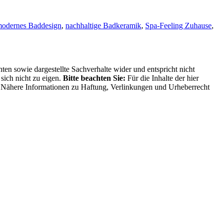
odernes Baddesign
,
nachhaltige Badkeramik
,
Spa-Feeling Zuhause
,
ten sowie dargestellte Sachverhalte wider und entspricht nicht
sich nicht zu eigen.
Bitte beachten Sie:
Für die Inhalte der hier
ng. Nähere Informationen zu Haftung, Verlinkungen und Urheberrecht