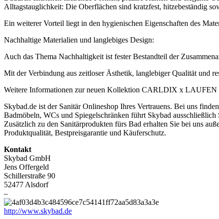
Alltagstauglichkeit: Die Oberflächen sind kratzfest, hitzebeständig 
Ein weiterer Vorteil liegt in den hygienischen Eigenschaften des Ma
Nachhaltige Materialien und langlebiges Design:
Auch das Thema Nachhaltigkeit ist fester Bestandteil der Zusammenar
Mit der Verbindung aus zeitloser Ästhetik, langlebiger Qualität 
Weitere Informationen zur neuen Kollektion CARLDIX x LAUFEN sow
Skybad.de ist der Sanitär Onlineshop Ihres Vertrauens. Bei uns fi
Badmöbeln, WCs und Spiegelschränken führt Skybad ausschließlich 
Zusätzlich zu den Sanitärprodukten fürs Bad erhalten Sie bei uns au
Produktqualität, Bestpreisgarantie und Käuferschutz.
Kontakt
Skybad GmbH
Jens Offergeld
Schillerstraße 90
52477 Alsdorf
–
http://www.skybad.de