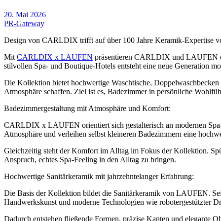
20. Mai 2026
PR-Gateway
Design von CARLDIX trifft auf über 100 Jahre Keramik-Expertis
Mit
CARLDIX x LAUFEN
präsentieren CARLDIX und LAUFEN eine g
stilvollen Spa- und Boutique-Hotels entsteht eine neue Generation m
Die Kollektion bietet hochwertige Waschtische, Doppelwaschbecken 
Atmosphäre schaffen. Ziel ist es, Badezimmer in persönliche Wohlf
Badezimmergestaltung mit Atmosphäre und Komfort:
CARLDIX x LAUFEN orientiert sich gestalterisch an modernen Spa-Ho
Atmosphäre und verleihen selbst kleineren Badezimmern eine hochwe
Gleichzeitig steht der Komfort im Alltag im Fokus der Kollektion. S
Anspruch, echtes Spa-Feeling in den Alltag zu bringen.
Hochwertige Sanitärkeramik mit jahrzehntelanger Erfahrung:
Die Basis der Kollektion bildet die Sanitärkeramik von LAUFEN. Seit
Handwerkskunst und moderne Technologien wie robotergestützter Dru
Dadurch entstehen fließende Formen, präzise Kanten und elegante Ob