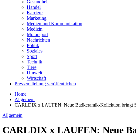
Gesundheit
Handel
Karriere
Marketing
Medien und Kommunikation
Medizin
Motorsport
Nachrichten
Politik
Soziales
Sport
Technik
Tiere
Umwelt
Wirtschaft
Pressemitteilung veröffentlichen
Home
Allgemein
CARLDIX x LAUFEN: Neue Badkeramik-Kollektion bringt Spa
Allgemein
CARLDIX x LAUFEN: Neue Badke