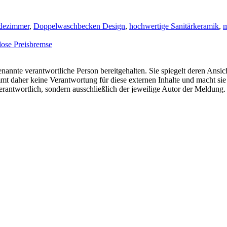
dezimmer
,
Doppelwaschbecken Design
,
hochwertige Sanitärkeramik
,
m
nlose Preisbremse
nannte verantwortliche Person bereitgehalten. Sie spiegelt deren Ansich
t daher keine Verantwortung für diese externen Inhalte und macht sie 
e verantwortlich, sondern ausschließlich der jeweilige Autor der Meldu