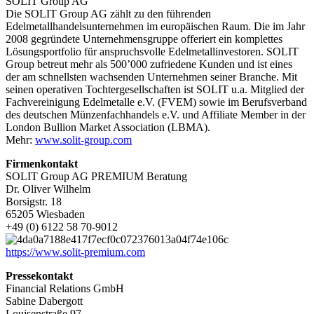
SOLIT Group AG
Die SOLIT Group AG zählt zu den führenden
Edelmetallhandelsunternehmen im europäischen Raum. Die im Jahr
2008 gegründete Unternehmensgruppe offeriert ein komplettes
Lösungsportfolio für anspruchsvolle Edelmetallinvestoren. SOLIT
Group betreut mehr als 500’000 zufriedene Kunden und ist eines
der am schnellsten wachsenden Unternehmen seiner Branche. Mit
seinen operativen Tochtergesellschaften ist SOLIT u.a. Mitglied der
Fachvereinigung Edelmetalle e.V. (FVEM) sowie im Berufsverband
des deutschen Münzenfachhandels e.V. und Affiliate Member in der
London Bullion Market Association (LBMA).
Mehr:
www.solit-group.com
Firmenkontakt
SOLIT Group AG PREMIUM Beratung
Dr. Oliver Wilhelm
Borsigstr. 18
65205 Wiesbaden
+49 (0) 6122 58 70-9012
https://www.solit-premium.com
Pressekontakt
Financial Relations GmbH
Sabine Dabergott
Louisenstraße 97