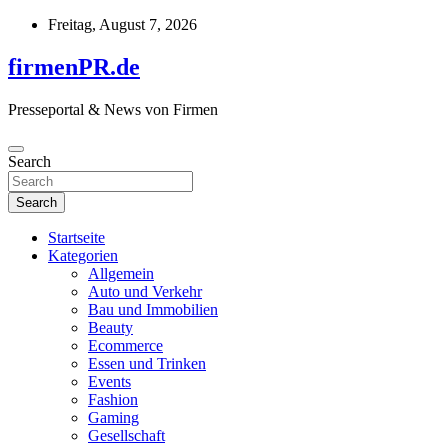
Skip
Freitag, August 7, 2026
to
content
firmenPR.de
Presseportal & News von Firmen
Search
Search
Startseite
Kategorien
Allgemein
Auto und Verkehr
Bau und Immobilien
Beauty
Ecommerce
Essen und Trinken
Events
Fashion
Gaming
Gesellschaft