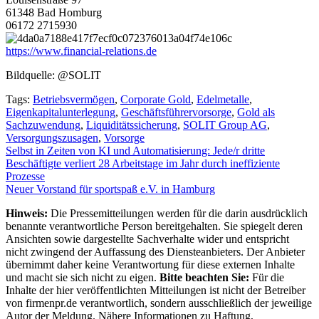
61348 Bad Homburg
06172 2715930
https://www.financial-relations.de
Bildquelle: @SOLIT
Tags:
Betriebsvermögen
,
Corporate Gold
,
Edelmetalle
,
Eigenkapitalunterlegung
,
Geschäftsführervorsorge
,
Gold als
Sachzuwendung
,
Liquiditätssicherung
,
SOLIT Group AG
,
Versorgungszusagen
,
Vorsorge
Beitragsnavigation
Selbst in Zeiten von KI und Automatisierung: Jede/r dritte
Beschäftigte verliert 28 Arbeitstage im Jahr durch ineffiziente
Prozesse
Neuer Vorstand für sportspaß e.V. in Hamburg
Hinweis:
Die Pressemitteilungen werden für die darin ausdrücklich
benannte verantwortliche Person bereitgehalten. Sie spiegelt deren
Ansichten sowie dargestellte Sachverhalte wider und entspricht
nicht zwingend der Auffassung des Diensteanbieters. Der Anbieter
übernimmt daher keine Verantwortung für diese externen Inhalte
und macht sie sich nicht zu eigen.
Bitte beachten Sie:
Für die
Inhalte der hier veröffentlichten Mitteilungen ist nicht der Betreiber
von firmenpr.de verantwortlich, sondern ausschließlich der jeweilige
Autor der Meldung. Nähere Informationen zu Haftung,