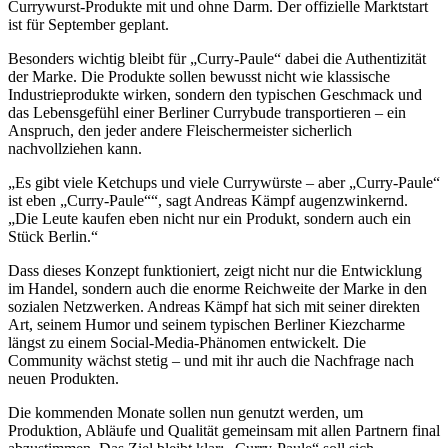
Currywurst-Produkte mit und ohne Darm. Der offizielle Marktstart
ist für September geplant.
Besonders wichtig bleibt für „Curry-Paule“ dabei die Authentizität
der Marke. Die Produkte sollen bewusst nicht wie klassische
Industrieprodukte wirken, sondern den typischen Geschmack und
das Lebensgefühl einer Berliner Currybude transportieren – ein
Anspruch, den jeder andere Fleischermeister sicherlich
nachvollziehen kann.
„Es gibt viele Ketchups und viele Currywürste – aber „Curry-Paule“
ist eben „Curry-Paule““, sagt Andreas Kämpf augenzwinkernd.
„Die Leute kaufen eben nicht nur ein Produkt, sondern auch ein
Stück Berlin.“
Dass dieses Konzept funktioniert, zeigt nicht nur die Entwicklung
im Handel, sondern auch die enorme Reichweite der Marke in den
sozialen Netzwerken. Andreas Kämpf hat sich mit seiner direkten
Art, seinem Humor und seinem typischen Berliner Kiezcharme
längst zu einem Social-Media-Phänomen entwickelt. Die
Community wächst stetig – und mit ihr auch die Nachfrage nach
neuen Produkten.
Die kommenden Monate sollen nun genutzt werden, um
Produktion, Abläufe und Qualität gemeinsam mit allen Partnern final