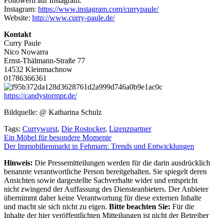
Followern auf Instagram.
Instagram:
https://www.instagram.com/currypaule/
Website:
http://www.curry-paule.de/
Kontakt
Curry Paule
Nico Nowarra
Ernst-Thälmann-Straße 77
14532 Kleinmachnow
01786366361
https://candystormpr.de/
Bildquelle: @ Katharina Schulz
Tags:
Currywurst
,
Die Rostocker
,
Lizenzpartner
Beitragsnavigation
Ein Möbel für besondere Momente
Der Immobilienmarkt in Fehmarn: Trends und Entwicklungen
Hinweis:
Die Pressemitteilungen werden für die darin ausdrücklich
benannte verantwortliche Person bereitgehalten. Sie spiegelt deren
Ansichten sowie dargestellte Sachverhalte wider und entspricht
nicht zwingend der Auffassung des Diensteanbieters. Der Anbieter
übernimmt daher keine Verantwortung für diese externen Inhalte
und macht sie sich nicht zu eigen.
Bitte beachten Sie:
Für die
Inhalte der hier veröffentlichten Mitteilungen ist nicht der Betreiber