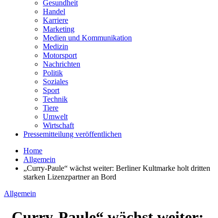
Gesundheit
Handel
Karriere
Marketing
Medien und Kommunikation
Medizin
Motorsport
Nachrichten
Politik
Soziales
Sport
Technik
Tiere
Umwelt
Wirtschaft
Pressemitteilung veröffentlichen
Home
Allgemein
„Curry-Paule“ wächst weiter: Berliner Kultmarke holt dritten
starken Lizenzpartner an Bord
Allgemein
„Curry-Paule“ wächst weiter: