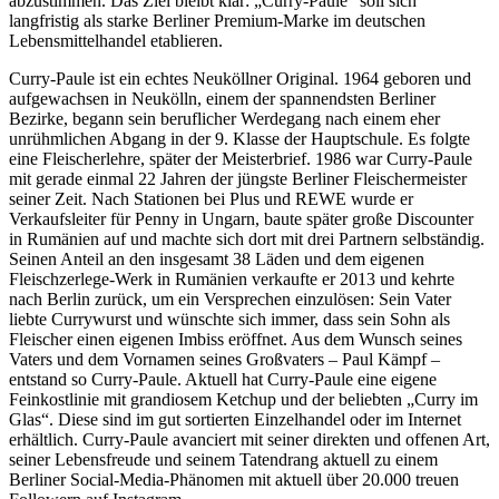
abzustimmen. Das Ziel bleibt klar: „Curry-Paule“ soll sich
langfristig als starke Berliner Premium-Marke im deutschen
Lebensmittelhandel etablieren.
Curry-Paule ist ein echtes Neuköllner Original. 1964 geboren und
aufgewachsen in Neukölln, einem der spannendsten Berliner
Bezirke, begann sein beruflicher Werdegang nach einem eher
unrühmlichen Abgang in der 9. Klasse der Hauptschule. Es folgte
eine Fleischerlehre, später der Meisterbrief. 1986 war Curry-Paule
mit gerade einmal 22 Jahren der jüngste Berliner Fleischermeister
seiner Zeit. Nach Stationen bei Plus und REWE wurde er
Verkaufsleiter für Penny in Ungarn, baute später große Discounter
in Rumänien auf und machte sich dort mit drei Partnern selbständig.
Seinen Anteil an den insgesamt 38 Läden und dem eigenen
Fleischzerlege-Werk in Rumänien verkaufte er 2013 und kehrte
nach Berlin zurück, um ein Versprechen einzulösen: Sein Vater
liebte Currywurst und wünschte sich immer, dass sein Sohn als
Fleischer einen eigenen Imbiss eröffnet. Aus dem Wunsch seines
Vaters und dem Vornamen seines Großvaters – Paul Kämpf –
entstand so Curry-Paule. Aktuell hat Curry-Paule eine eigene
Feinkostlinie mit grandiosem Ketchup und der beliebten „Curry im
Glas“. Diese sind im gut sortierten Einzelhandel oder im Internet
erhältlich. Curry-Paule avanciert mit seiner direkten und offenen Art,
seiner Lebensfreude und seinem Tatendrang aktuell zu einem
Berliner Social-Media-Phänomen mit aktuell über 20.000 treuen