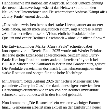
Handelsmarke mit nationalem Anspruch. Mit der Unterzeichnung
des neuen Lizenzvertrags wächst das Netzwerk rund um den
Neuköllner Unternehmer und Fleischermeister Andreas Kämpf alias
„Curry-Paule“ erneut deutlich.
„Dass wir inzwischen bereits drei starke Lizenzpartner an unserer
Seite haben, macht mich unglaublich stolz“, sagt Andreas Kämpf.
„Alle Partner teilen dieselbe Vision: ehrliche Produkte, hohe
Qualität und echter Berliner Geschmack – ohne künstliche Show.“
Die Entwicklung der Marke „Curry-Paule“ schreitet dabei
konsequent voran. Bereits Ende 2025 wurde mit Werder Feinkost
der erste große Lizenzdeal abgeschlossen. Seitdem sind Curry-
Paule-Ketchup-Produkte unter anderem bereits erfolgreich bei
EDEKA Minden und Kaufland in Berlin und Brandenburg gelistet.
Die Produkte verzeichnen dort nach Unternehmensangaben eine
starke Rotation und sorgen für eine hohe Nachfrage.
Mit Dreistern folgte Anfang 2026 der nächste Meilenstein: Die
patentierte „Curry im Glas“, die dank eines eigens entwickelten
Herstellungsverfahrens wie frisch von der Berliner Imbissbude
schmeckt, wird bundesweit in den Handel gebracht.
Nun kommt mit „Die Rostocker“ ein weiterer wichtiger Partner
hinzu. Gemeinsam arbeitet man aktuell an der Einführung neuer