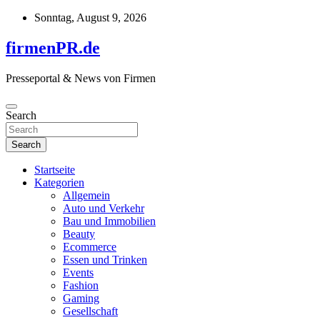
Skip
Sonntag, August 9, 2026
to
content
firmenPR.de
Presseportal & News von Firmen
Search
Search
Startseite
Kategorien
Allgemein
Auto und Verkehr
Bau und Immobilien
Beauty
Ecommerce
Essen und Trinken
Events
Fashion
Gaming
Gesellschaft