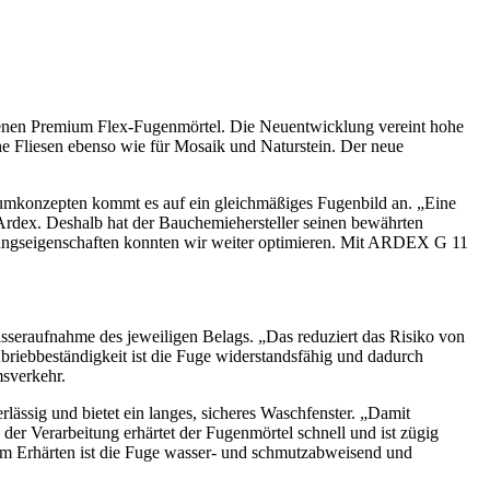
ndenen Premium Flex-Fugenmörtel. Die Neuentwicklung vereint hohe
che Fliesen ebenso wie für Mosaik und Naturstein. Der neue
Raumkonzepten kommt es auf ein gleichmäßiges Fugenbild an. „Eine
i Ardex. Deshalb hat der Bauchemiehersteller seinen bewährten
tungseigenschaften konnten wir weiter optimieren. Mit ARDEX G 11
sseraufnahme des jeweiligen Belags. „Das reduziert das Risiko von
briebbeständigkeit ist die Fuge widerstandsfähig und dadurch
msverkehr.
lässig und bietet ein langes, sicheres Waschfenster. „Damit
der Verarbeitung erhärtet der Fugenmörtel schnell und ist zügig
em Erhärten ist die Fuge wasser- und schmutzabweisend und