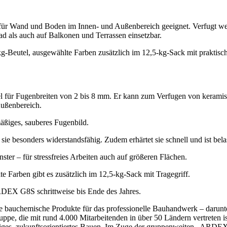
 für Wand und Boden im Innen- und Außenbereich geeignet. Verfugt we
d als auch auf Balkonen und Terrassen einsetzbar.
-kg-Beutel, ausgewählte Farben zusätzlich im 12,5-kg-Sack mit prakti
ür Fugenbreiten von 2 bis 8 mm. Er kann zum Verfugen von keramisch
Außenbereich.
mäßiges, sauberes Fugenbild.
e besonders widerstandsfähig. Zudem erhärtet sie schnell und ist belas
nster – für stressfreies Arbeiten auch auf größeren Flächen.
 Farben gibt es zusätzlich im 12,5-kg-Sack mit Tragegriff.
RDEX G8S schrittweise bis Ende des Jahres.
e bauchemische Produkte für das professionelle Bauhandwerk – darunte
uppe, die mit rund 4.000 Mitarbeitenden in über 50 Ländern vertreten i
ltiges, zukunftsorientiertes Bauen. Im Zuge der gruppenweiten „ARDEX g