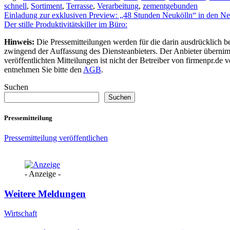
schnell
,
Sortiment
,
Terrasse
,
Verarbeitung
,
zementgebunden
Beitragsnavigation
Einladung zur exklusiven Preview: „48 Stunden Neukölln“ in den N
Der stille Produktivitätskiller im Büro:
Hinweis:
Die Pressemitteilungen werden für die darin ausdrücklich be
zwingend der Auffassung des Diensteanbieters. Der Anbieter übernimm
veröffentlichten Mitteilungen ist nicht der Betreiber von firmenpr.d
entnehmen Sie bitte den
AGB
.
Suchen
Suchen
Pressemitteilung
Pressemitteilung veröffentlichen
- Anzeige -
Weitere Meldungen
Wirtschaft