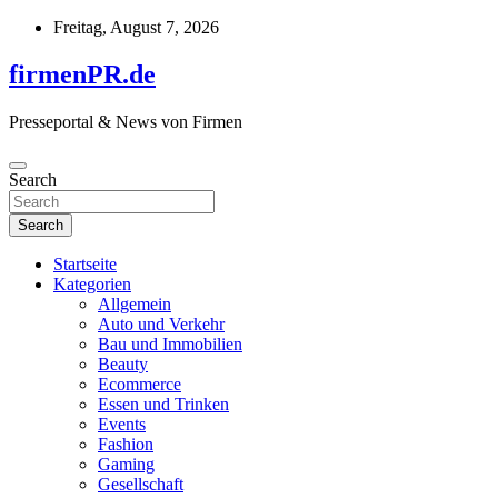
Skip
Freitag, August 7, 2026
to
content
firmenPR.de
Presseportal & News von Firmen
Search
Search
Startseite
Kategorien
Allgemein
Auto und Verkehr
Bau und Immobilien
Beauty
Ecommerce
Essen und Trinken
Events
Fashion
Gaming
Gesellschaft