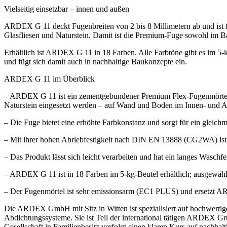
Vielseitig einsetzbar – innen und außen
ARDEX G 11 deckt Fugenbreiten von 2 bis 8 Millimetern ab und ist
Glasfliesen und Naturstein. Damit ist die Premium-Fuge sowohl im Ba
Erhältlich ist ARDEX G 11 in 18 Farben. Alle Farbtöne gibt es im 5
und fügt sich damit auch in nachhaltige Baukonzepte ein.
ARDEX G 11 im Überblick
– ARDEX G 11 ist ein zementgebundener Premium Flex-Fugenmörtel f
Naturstein eingesetzt werden – auf Wand und Boden im Innen- und 
– Die Fuge bietet eine erhöhte Farbkonstanz und sorgt für ein gleich
– Mit ihrer hohen Abriebfestigkeit nach DIN EN 13888 (CG2WA) ist si
– Das Produkt lässt sich leicht verarbeiten und hat ein langes Waschfe
– ARDEX G 11 ist in 18 Farben im 5-kg-Beutel erhältlich; ausgewählte
– Der Fugenmörtel ist sehr emissionsarm (EC1 PLUS) und ersetzt A
Die ARDEX GmbH mit Sitz in Witten ist spezialisiert auf hochwertig
Abdichtungssysteme. Sie ist Teil der international tätigen ARDEX Gr
Gesellschaft in Familienbesitz verfolgt einen klaren Kurs auf nachha