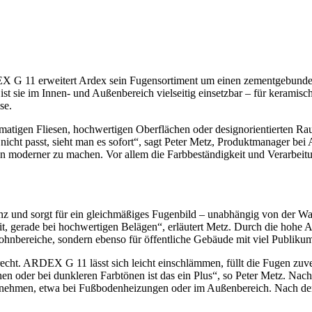
ARDEX G 11 erweitert Ardex sein Fugensortiment um einen zementgebu
st sie im Innen- und Außenbereich vielseitig einsetzbar – für keramis
se.
formatigen Fliesen, hochwertigen Oberflächen oder designorientierten 
nicht passt, sieht man es sofort“, sagt Peter Metz, Produktmanager be
n moderner zu machen. Vor allem die Farbbeständigkeit und Verarbei
z und sorgt für ein gleichmäßiges Fugenbild – unabhängig von der Wa
t, gerade bei hochwertigen Belägen“, erläutert Metz. Durch die hohe A
ohnbereiche, sondern ebenso für öffentliche Gebäude mit viel Publiku
cht. ARDEX G 11 lässt sich leicht einschlämmen, füllt die Fugen zuver
n oder bei dunkleren Farbtönen ist das ein Plus“, so Peter Metz. Nach 
ufzunehmen, etwa bei Fußbodenheizungen oder im Außenbereich. Nach d