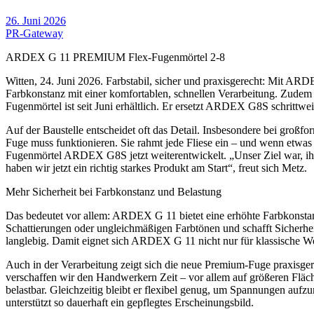
26. Juni 2026
PR-Gateway
ARDEX G 11 PREMIUM Flex-Fugenmörtel 2-8
Witten, 24. Juni 2026. Farbstabil, sicher und praxisgerecht: Mit 
Farbkonstanz mit einer komfortablen, schnellen Verarbeitung. Zudem i
Fugenmörtel ist seit Juni erhältlich. Er ersetzt ARDEX G8S schrittwei
Auf der Baustelle entscheidet oft das Detail. Insbesondere bei groß
Fuge muss funktionieren. Sie rahmt jede Fliese ein – und wenn etwas 
Fugenmörtel ARDEX G8S jetzt weiterentwickelt. „Unser Ziel war, ih
haben wir jetzt ein richtig starkes Produkt am Start“, freut sich Metz.
Mehr Sicherheit bei Farbkonstanz und Belastung
Das bedeutet vor allem: ARDEX G 11 bietet eine erhöhte Farbkonstan
Schattierungen oder ungleichmäßigen Farbtönen und schafft Sicherhei
langlebig. Damit eignet sich ARDEX G 11 nicht nur für klassische W
Auch in der Verarbeitung zeigt sich die neue Premium-Fuge praxisgere
verschaffen wir den Handwerkern Zeit – vor allem auf größeren Fläche
belastbar. Gleichzeitig bleibt er flexibel genug, um Spannungen a
unterstützt so dauerhaft ein gepflegtes Erscheinungsbild.