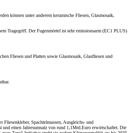
rden können unter anderem keramische Fliesen, Glasmosaik,
schem Tragegriff. Der Fugenmörtel ist sehr emissionsarm (EC1 PLUS)
en Fliesen und Platten sowie Glasmosaik, Glasfliesen und
tbar.
r Fliesenkleber, Spachtelmassen, Ausgleichs- und
st und einen Jahresumsatz von rund 1,1Mrd.Euro erwirtschaftet. Die
oes Zero“-Initiative strebt sie zudem Klimaneutralität an: bis 2035