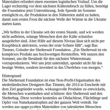
Materialien erfordert einen enormen logistischen Vorlauf. Um die
Lager rechtzeitig vor dem nächsten Kälteeinbruch zu füllen, benötigt
die Foundation jetzt Unterstützung. Jede Spende im Sommer
ermöglicht es, die Produktion in den Nähereien stabil zu halten,
damit zum ersten Frost die nächste Welle der Wärme in die Ukraine
starten kann.
„Wir helfen in der Ukraine seit der ersten Stunde, und wir werden
nicht aufhören, solange Menschen dort der Kälte schutzlos
ausgeliefert sind. Aber Hilfe auf diesem Niveau lässt sich nicht per
Knopfdruck aktivieren, wenn der erste Schnee fällt“, sagt Bas
Timmer, Gründer der Sheltersuit Foundation. „Ein Sheltersuit ist ein
komplexes Produkt aus hochwertigen Reststoffen. Wir nutzen den
Sommer, um die Bestände für den nächsten Wintereinsatz
vorzuproduzieren. Wer uns jetzt unterstützt, spendet nicht für das
heutige Wetter, sondern investiert in das Überleben von morgen.“
Hintergrund:
Die Sheltersuit Foundation ist eine Non-Profit-Organisation des
niederländischen Designers Bas Timmer, die 2014 in Enschede mit
dem Ziel gegründet wurde, wirkungsvolle Produkte zu entwickeln,
die Menschen warmhalten und schützen: den Sheltersuit und den
Shelterbag. Diese werden kostenlos an Obdachlose, Flüchtlinge und
Opfer von Naturkatastrophen auf der ganzen Welt verteilt. Sie
werden aus upgecycelten Materialien von talentierten Menschen