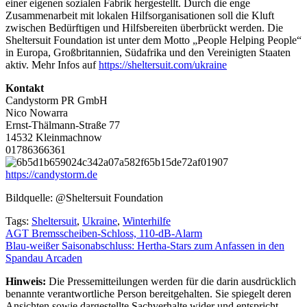
einer eigenen sozialen Fabrik hergestellt. Durch die enge
Zusammenarbeit mit lokalen Hilfsorganisationen soll die Kluft
zwischen Bedürftigen und Hilfsbereiten überbrückt werden. Die
Sheltersuit Foundation ist unter dem Motto „People Helping People“
in Europa, Großbritannien, Südafrika und den Vereinigten Staaten
aktiv. Mehr Infos auf
https://sheltersuit.com/ukraine
Kontakt
Candystorm PR GmbH
Nico Nowarra
Ernst-Thälmann-Straße 77
14532 Kleinmachnow
01786366361
https://candystorm.de
Bildquelle: @Sheltersuit Foundation
Tags:
Sheltersuit
,
Ukraine
,
Winterhilfe
Beitragsnavigation
AGT Bremsscheiben-Schloss, 110-dB-Alarm
Blau-weißer Saisonabschluss: Hertha-Stars zum Anfassen in den
Spandau Arcaden
Hinweis:
Die Pressemitteilungen werden für die darin ausdrücklich
benannte verantwortliche Person bereitgehalten. Sie spiegelt deren
Ansichten sowie dargestellte Sachverhalte wider und entspricht