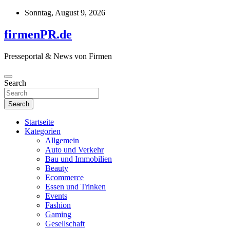
Skip
Sonntag, August 9, 2026
to
content
firmenPR.de
Presseportal & News von Firmen
Search
Search
Startseite
Kategorien
Allgemein
Auto und Verkehr
Bau und Immobilien
Beauty
Ecommerce
Essen und Trinken
Events
Fashion
Gaming
Gesellschaft