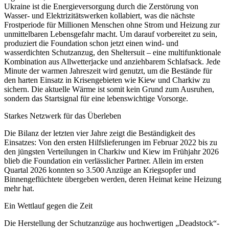
Ukraine ist die Energieversorgung durch die Zerstörung von
Wasser- und Elektrizitätswerken kollabiert, was die nächste
Frostperiode für Millionen Menschen ohne Strom und Heizung zur
unmittelbaren Lebensgefahr macht. Um darauf vorbereitet zu sein,
produziert die Foundation schon jetzt einen wind- und
wasserdichten Schutzanzug, den Sheltersuit – eine multifunktionale
Kombination aus Allwetterjacke und anziehbarem Schlafsack. Jede
Minute der warmen Jahreszeit wird genutzt, um die Bestände für
den harten Einsatz in Krisengebieten wie Kiew und Charkiw zu
sichern. Die aktuelle Wärme ist somit kein Grund zum Ausruhen,
sondern das Startsignal für eine lebenswichtige Vorsorge.
Starkes Netzwerk für das Überleben
Die Bilanz der letzten vier Jahre zeigt die Beständigkeit des
Einsatzes: Von den ersten Hilfslieferungen im Februar 2022 bis zu
den jüngsten Verteilungen in Charkiw und Kiew im Frühjahr 2026
blieb die Foundation ein verlässlicher Partner. Allein im ersten
Quartal 2026 konnten so 3.500 Anzüge an Kriegsopfer und
Binnengeflüchtete übergeben werden, deren Heimat keine Heizung
mehr hat.
Ein Wettlauf gegen die Zeit
Die Herstellung der Schutzanzüge aus hochwertigen „Deadstock“-