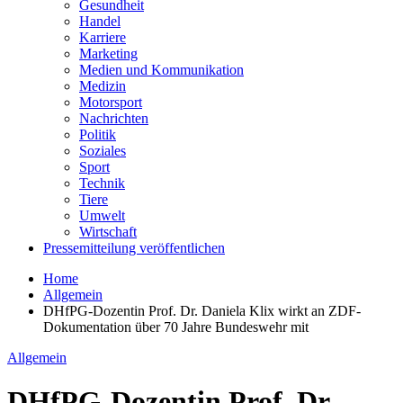
Gesundheit
Handel
Karriere
Marketing
Medien und Kommunikation
Medizin
Motorsport
Nachrichten
Politik
Soziales
Sport
Technik
Tiere
Umwelt
Wirtschaft
Pressemitteilung veröffentlichen
Home
Allgemein
DHfPG-Dozentin Prof. Dr. Daniela Klix wirkt an ZDF-
Dokumentation über 70 Jahre Bundeswehr mit
Allgemein
DHfPG-Dozentin Prof. Dr.