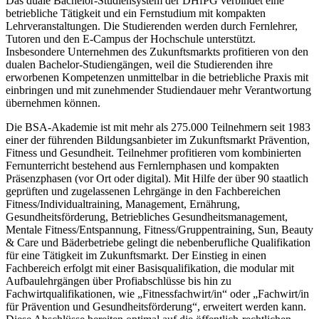
Das duale Bachelor-Studiensystem der DHfPG verbindet eine
betriebliche Tätigkeit und ein Fernstudium mit kompakten
Lehrveranstaltungen. Die Studierenden werden durch Fernlehrer,
Tutoren und den E-Campus der Hochschule unterstützt.
Insbesondere Unternehmen des Zukunftsmarkts profitieren von den
dualen Bachelor-Studiengängen, weil die Studierenden ihre
erworbenen Kompetenzen unmittelbar in die betriebliche Praxis mit
einbringen und mit zunehmender Studiendauer mehr Verantwortung
übernehmen können.
Die BSA-Akademie ist mit mehr als 275.000 Teilnehmern seit 1983
einer der führenden Bildungsanbieter im Zukunftsmarkt Prävention,
Fitness und Gesundheit. Teilnehmer profitieren vom kombinierten
Fernunterricht bestehend aus Fernlernphasen und kompakten
Präsenzphasen (vor Ort oder digital). Mit Hilfe der über 90 staatlich
geprüften und zugelassenen Lehrgänge in den Fachbereichen
Fitness/Individualtraining, Management, Ernährung,
Gesundheitsförderung, Betriebliches Gesundheitsmanagement,
Mentale Fitness/Entspannung, Fitness/Gruppentraining, Sun, Beauty
& Care und Bäderbetriebe gelingt die nebenberufliche Qualifikation
für eine Tätigkeit im Zukunftsmarkt. Der Einstieg in einen
Fachbereich erfolgt mit einer Basisqualifikation, die modular mit
Aufbaulehrgängen über Profiabschlüsse bis hin zu
Fachwirtqualifikationen, wie „Fitnessfachwirt/in“ oder „Fachwirt/in
für Prävention und Gesundheitsförderung“, erweitert werden kann.