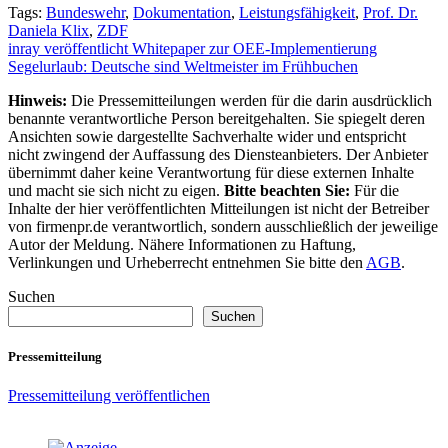
Tags:
Bundeswehr
,
Dokumentation
,
Leistungsfähigkeit
,
Prof. Dr.
Daniela Klix
,
ZDF
Beitragsnavigation
inray veröffentlicht Whitepaper zur OEE-Implementierung
Segelurlaub: Deutsche sind Weltmeister im Frühbuchen
Hinweis:
Die Pressemitteilungen werden für die darin ausdrücklich
benannte verantwortliche Person bereitgehalten. Sie spiegelt deren
Ansichten sowie dargestellte Sachverhalte wider und entspricht
nicht zwingend der Auffassung des Diensteanbieters. Der Anbieter
übernimmt daher keine Verantwortung für diese externen Inhalte
und macht sie sich nicht zu eigen.
Bitte beachten Sie:
Für die
Inhalte der hier veröffentlichten Mitteilungen ist nicht der Betreiber
von firmenpr.de verantwortlich, sondern ausschließlich der jeweilige
Autor der Meldung. Nähere Informationen zu Haftung,
Verlinkungen und Urheberrecht entnehmen Sie bitte den
AGB
.
Suchen
Suchen
Pressemitteilung
Pressemitteilung veröffentlichen