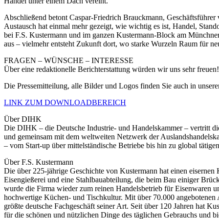
Handel unter einem Dach vereint.
Abschließend betont Caspar-Friedrich Brauckmann, Geschäftsführer
Austausch hat einmal mehr gezeigt, wie wichtig es ist, Handel, Stan
bei F.S. Kustermann und im ganzen Kustermann-Block am Münchner Vik
aus – vielmehr entsteht Zukunft dort, wo starke Wurzeln Raum für n
FRAGEN – WÜNSCHE – INTERESSE
Über eine redaktionelle Berichterstattung würden wir uns sehr freuen
Die Pressemitteilung, alle Bilder und Logos finden Sie auch in unse
LINK ZUM DOWNLOADBEREICH
Über DIHK
Die DIHK – die Deutsche Industrie- und Handelskammer – vertritt di
und gemeinsam mit dem weltweiten Netzwerk der Auslandshandelskamm
– vom Start-up über mittelständische Betriebe bis hin zu global täti
Über F.S. Kustermann
Die über 225-jährige Geschichte von Kustermann hat einen eisernen 
Eisengießerei und eine Stahlbauabteilung, die beim Bau einiger Br
wurde die Firma wieder zum reinen Handelsbetrieb für Eisenwaren u
hochwertige Küchen- und Tischkultur. Mit über 70.000 angebotenen Art
größte deutsche Fachgeschäft seiner Art. Seit über 120 Jahren hat K
für die schönen und nützlichen Dinge des täglichen Gebrauchs und biet