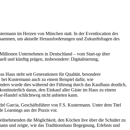
termann im Herzen von München statt. In der Eventlocation des
zusammen, um aktuelle Herausforderungen und Zukunftsfragen des
rei Millionen Unternehmen in Deutschland – vom Start-up über
ell und künftig prägen, insbesondere: Digitalisierung,
s Haus steht seit Generationen für Qualität, besondere
h bei Kustermann auch zu einem Beispiel dafür, wie
sonders wurde dies während der Führung durch das Kaufhaus deutlich,
kontinuierlich daran, den Einkauf aller Gäste im Haus zu einem
ne-Handel schlichtweg nicht anbieten kann.
ré Garcia, Geschäftsführer von F.S. Kustermann. Unter dem Titel
e Learnings aus der Praxis vor.
ilnehmenden die Möglichkeit, den Köchen live über die Schulter zu
rmann und zeigte, wie das Traditionshaus Begegnung, Erlebnis und