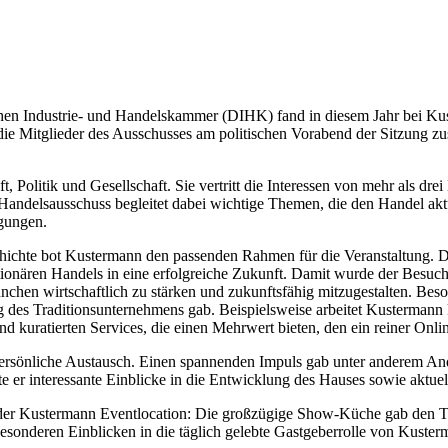
chen Industrie- und Handelskammer (DIHK) fand in diesem Jahr bei Kus
die Mitglieder des Ausschusses am politischen Vorabend der Sitzung 
, Politik und Gesellschaft. Sie vertritt die Interessen von mehr als d
 Handelsausschuss begleitet dabei wichtige Themen, die den Handel aktu
gungen.
hichte bot Kustermann den passenden Rahmen für die Veranstaltung. Da
ationären Handels in eine erfolgreiche Zukunft. Damit wurde der Besuc
nchen wirtschaftlich zu stärken und zukunftsfähig mitzugestalten. Be
g des Traditionsunternehmens gab. Beispielsweise arbeitet Kustermann 
d kuratierten Services, die einen Mehrwert bieten, den ein reiner Onli
ersönliche Austausch. Einen spannenden Impuls gab unter anderem And
 er interessante Einblicke in die Entwicklung des Hauses sowie aktuell
der Kustermann Eventlocation: Die großzügige Show-Küche gab den Te
esonderen Einblicken in die täglich gelebte Gastgeberrolle von Kuste