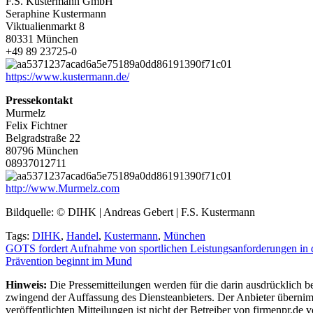
F.S. Kustermann GmbH
Seraphine Kustermann
Viktualienmarkt 8
80331 München
+49 89 23725-0
https://www.kustermann.de/
Pressekontakt
Murmelz
Felix Fichtner
Belgradstraße 22
80796 München
08937012711
http://www.Murmelz.com
Bildquelle: © DIHK | Andreas Gebert | F.S. Kustermann
Tags:
DIHK
,
Handel
,
Kustermann
,
München
Beitragsnavigation
GOTS fordert Aufnahme von sportlichen Leistungsanforderungen in 
Prävention beginnt im Mund
Hinweis:
Die Pressemitteilungen werden für die darin ausdrücklich be
zwingend der Auffassung des Diensteanbieters. Der Anbieter übernimm
veröffentlichten Mitteilungen ist nicht der Betreiber von firmenpr.d