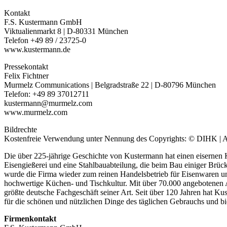
Kontakt
F.S. Kustermann GmbH
Viktualienmarkt 8 | D-80331 München
Telefon +49 89 / 23725-0
www.kustermann.de
Pressekontakt
Felix Fichtner
Murmelz Communications | Belgradstraße 22 | D-80796 München
Telefon: +49 89 37012711
kustermann@murmelz.com
www.murmelz.com
Bildrechte
Kostenfreie Verwendung unter Nennung des Copyrights: © DIHK | A
Die über 225-jährige Geschichte von Kustermann hat einen eisernen 
Eisengießerei und eine Stahlbauabteilung, die beim Bau einiger Br
wurde die Firma wieder zum reinen Handelsbetrieb für Eisenwaren u
hochwertige Küchen- und Tischkultur. Mit über 70.000 angebotenen Art
größte deutsche Fachgeschäft seiner Art. Seit über 120 Jahren hat K
für die schönen und nützlichen Dinge des täglichen Gebrauchs und biet
Firmenkontakt