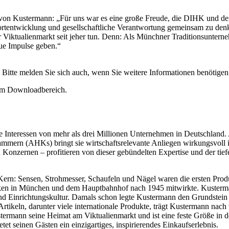
 von Kustermann: „Für uns war es eine große Freude, die DIHK und d
dortentwicklung und gesellschaftliche Verantwortung gemeinsam zu den
tualienmarkt seit jeher tun. Denn: Als Münchner Traditionsunternehm
eue Impulse geben.“
! Bitte melden Sie sich auch, wenn Sie weitere Informationen benötigen
rem Downloadbereich.
e Interessen von mehr als drei Millionen Unternehmen in Deutschland
ern (AHKs) bringt sie wirtschaftsrelevante Anliegen wirkungsvoll in
gen Konzernen – profitieren von dieser gebündelten Expertise und der ti
Kern: Sensen, Strohmesser, Schaufeln und Nägel waren die ersten Prod
ücken in München und dem Hauptbahnhof nach 1945 mitwirkte. Kusterm
nd Einrichtungskultur. Damals schon legte Kustermann den Grundstein
ikeln, darunter viele internationale Produkte, trägt Kustermann nach 
ustermann seine Heimat am Viktualienmarkt und ist eine feste Größe in
et seinen Gästen ein einzigartiges, inspirierendes Einkaufserlebnis.