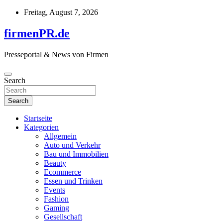
Skip
Freitag, August 7, 2026
to
content
firmenPR.de
Presseportal & News von Firmen
Search
Search
Startseite
Kategorien
Allgemein
Auto und Verkehr
Bau und Immobilien
Beauty
Ecommerce
Essen und Trinken
Events
Fashion
Gaming
Gesellschaft