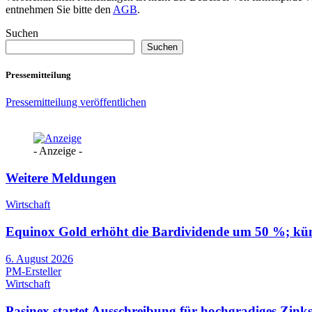
entnehmen Sie bitte den
AGB
.
Suchen
Suchen
Pressemitteilung
Pressemitteilung veröffentlichen
- Anzeige -
Weitere Meldungen
Wirtschaft
Equinox Gold erhöht die Bardividende um 50 %; künd
6. August 2026
PM-Ersteller
Wirtschaft
Pasinex startet Ausschreibung für hochgradiges Zinks