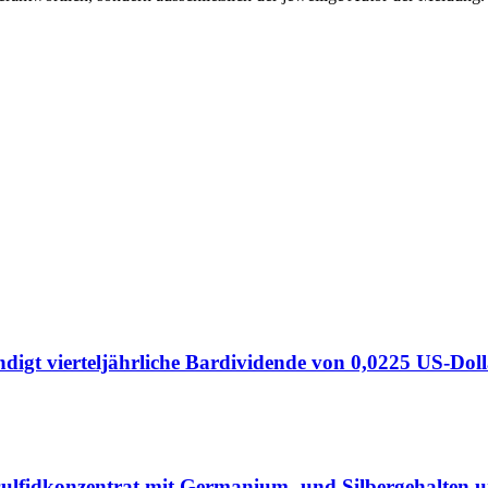
igt vierteljährliche Bardividende von 0,0225 US-Dol
ulfidkonzentrat mit Germanium- und Silbergehalten und