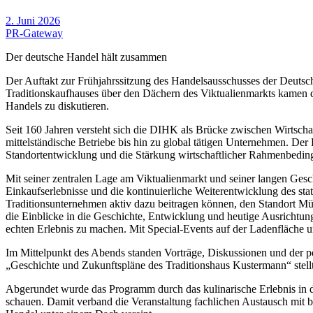
2. Juni 2026
PR-Gateway
Der deutsche Handel hält zusammen
Der Auftakt zur Frühjahrssitzung des Handelsausschusses der Deuts
Traditionskaufhauses über den Dächern des Viktualienmarkts kamen 
Handels zu diskutieren.
Seit 160 Jahren versteht sich die DIHK als Brücke zwischen Wirtschaft
mittelständische Betriebe bis hin zu global tätigen Unternehmen. Der
Standortentwicklung und die Stärkung wirtschaftlicher Rahmenbedin
Mit seiner zentralen Lage am Viktualienmarkt und seiner langen Gesc
Einkaufserlebnisse und die kontinuierliche Weiterentwicklung des st
Traditionsunternehmen aktiv dazu beitragen können, den Standort Mü
die Einblicke in die Geschichte, Entwicklung und heutige Ausrichtun
echten Erlebnis zu machen. Mit Special-Events auf der Ladenfläche un
Im Mittelpunkt des Abends standen Vorträge, Diskussionen und der p
„Geschichte und Zukunftspläne des Traditionshaus Kustermann“ stellte
Abgerundet wurde das Programm durch das kulinarische Erlebnis in 
schauen. Damit verband die Veranstaltung fachlichen Austausch mit b