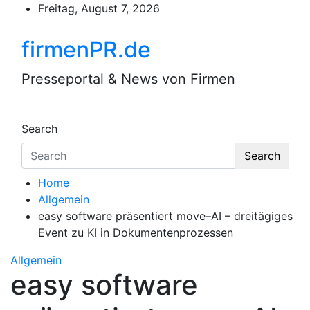
Skip
Freitag, August 7, 2026
to
content
firmenPR.de
Presseportal & News von Firmen
Search
Search
Home
Allgemein
easy software präsentiert move–AI – dreitägiges
Event zu KI in Dokumentenprozessen
Allgemein
easy software