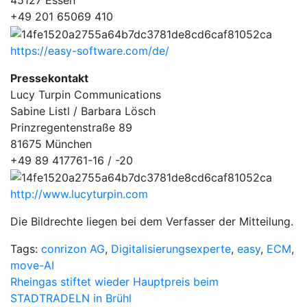
45127 Essen
+49 201 65069 410
https://easy-software.com/de/
Pressekontakt
Lucy Turpin Communications
Sabine Listl / Barbara Lösch
Prinzregentenstraße 89
81675 München
+49 89 417761-16 / -20
http://www.lucyturpin.com
Die Bildrechte liegen bei dem Verfasser der Mitteilung.
Tags:
conrizon AG
,
Digitalisierungsexperte
,
easy
,
ECM
,
move-AI
Beitragsnavigation
Rheingas stiftet wieder Hauptpreis beim
STADTRADELN in Brühl