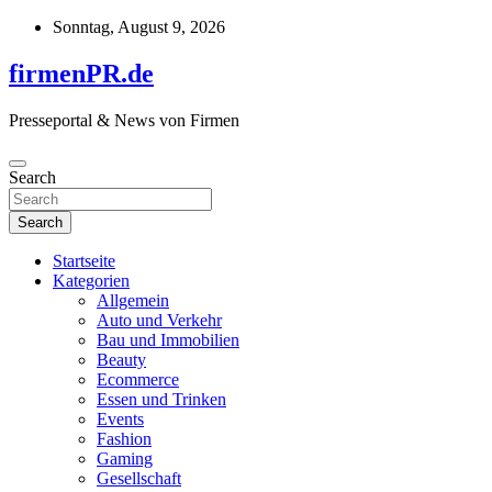
Skip
Sonntag, August 9, 2026
to
content
firmenPR.de
Presseportal & News von Firmen
Search
Search
Startseite
Kategorien
Allgemein
Auto und Verkehr
Bau und Immobilien
Beauty
Ecommerce
Essen und Trinken
Events
Fashion
Gaming
Gesellschaft