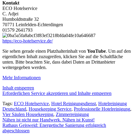
Kontakt
ECO Hotelservice
C. Adjei
Humboldtstraße 32
70771 Leinfelden-Echterdingen
01579 2641793
https://eco-hotelservice.de/
Sie sehen gerade einen Platzhalterinhalt von
YouTube
. Um auf den
eigentlichen Inhalt zuzugreifen, klicken Sie auf die Schaltfläche
unten. Bitte beachten Sie, dass dabei Daten an Drittanbieter
weitergegeben werden.
Mehr Informationen
Inhalt entsperren
Erforderlichen Service akzeptieren und Inhalte entsperren
Tags:
ECO Hotelservice
,
Hotel Reinigungsdienst
,
Hotelreinigung
Deutschland
,
Housekeeping Service
,
Professionelle Hotelreinigung
,
Vier Säulen Housekeeping
,
Zimmerreinigung
Beitragsnavigation
Nähen ist nicht nur Handwerk. Nähen ist Kunst!
Rathaus Geisweid: Energetische Sanierung erfolgreich
abgeschlossen