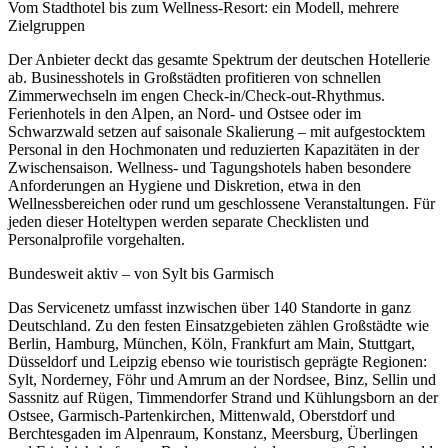
Vom Stadthotel bis zum Wellness-Resort: ein Modell, mehrere
Zielgruppen
Der Anbieter deckt das gesamte Spektrum der deutschen Hotellerie
ab. Businesshotels in Großstädten profitieren von schnellen
Zimmerwechseln im engen Check-in/Check-out-Rhythmus.
Ferienhotels in den Alpen, an Nord- und Ostsee oder im
Schwarzwald setzen auf saisonale Skalierung – mit aufgestocktem
Personal in den Hochmonaten und reduzierten Kapazitäten in der
Zwischensaison. Wellness- und Tagungshotels haben besondere
Anforderungen an Hygiene und Diskretion, etwa in den
Wellnessbereichen oder rund um geschlossene Veranstaltungen. Für
jeden dieser Hoteltypen werden separate Checklisten und
Personalprofile vorgehalten.
Bundesweit aktiv – von Sylt bis Garmisch
Das Servicenetz umfasst inzwischen über 140 Standorte in ganz
Deutschland. Zu den festen Einsatzgebieten zählen Großstädte wie
Berlin, Hamburg, München, Köln, Frankfurt am Main, Stuttgart,
Düsseldorf und Leipzig ebenso wie touristisch geprägte Regionen:
Sylt, Norderney, Föhr und Amrum an der Nordsee, Binz, Sellin und
Sassnitz auf Rügen, Timmendorfer Strand und Kühlungsborn an der
Ostsee, Garmisch-Partenkirchen, Mittenwald, Oberstdorf und
Berchtesgaden im Alpenraum, Konstanz, Meersburg, Überlingen