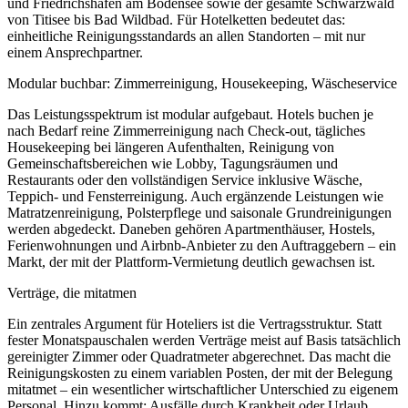
und Friedrichshafen am Bodensee sowie der gesamte Schwarzwald
von Titisee bis Bad Wildbad. Für Hotelketten bedeutet das:
einheitliche Reinigungsstandards an allen Standorten – mit nur
einem Ansprechpartner.
Modular buchbar: Zimmerreinigung, Housekeeping, Wäscheservice
Das Leistungsspektrum ist modular aufgebaut. Hotels buchen je
nach Bedarf reine Zimmerreinigung nach Check-out, tägliches
Housekeeping bei längeren Aufenthalten, Reinigung von
Gemeinschaftsbereichen wie Lobby, Tagungsräumen und
Restaurants oder den vollständigen Service inklusive Wäsche,
Teppich- und Fensterreinigung. Auch ergänzende Leistungen wie
Matratzenreinigung, Polsterpflege und saisonale Grundreinigungen
werden abgedeckt. Daneben gehören Apartmenthäuser, Hostels,
Ferienwohnungen und Airbnb-Anbieter zu den Auftraggebern – ein
Markt, der mit der Plattform-Vermietung deutlich gewachsen ist.
Verträge, die mitatmen
Ein zentrales Argument für Hoteliers ist die Vertragsstruktur. Statt
fester Monatspauschalen werden Verträge meist auf Basis tatsächlich
gereinigter Zimmer oder Quadratmeter abgerechnet. Das macht die
Reinigungskosten zu einem variablen Posten, der mit der Belegung
mitatmet – ein wesentlicher wirtschaftlicher Unterschied zu eigenem
Personal. Hinzu kommt: Ausfälle durch Krankheit oder Urlaub