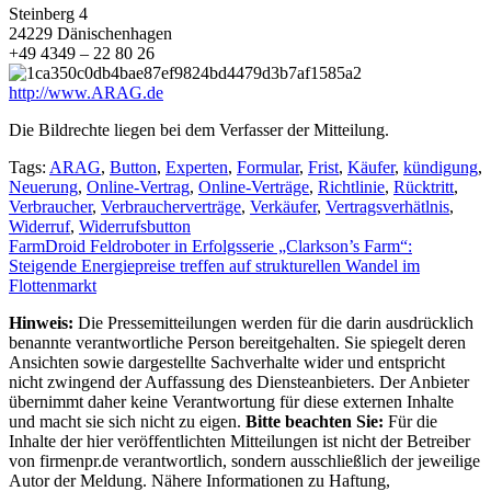
Steinberg 4
24229 Dänischenhagen
+49 4349 – 22 80 26
http://www.ARAG.de
Die Bildrechte liegen bei dem Verfasser der Mitteilung.
Tags:
ARAG
,
Button
,
Experten
,
Formular
,
Frist
,
Käufer
,
kündigung
,
Neuerung
,
Online-Vertrag
,
Online-Verträge
,
Richtlinie
,
Rücktritt
,
Verbraucher
,
Verbraucherverträge
,
Verkäufer
,
Vertragsverhätlnis
,
Widerruf
,
Widerrufsbutton
Beitragsnavigation
FarmDroid Feldroboter in Erfolgsserie „Clarkson’s Farm“:
Steigende Energiepreise treffen auf strukturellen Wandel im
Flottenmarkt
Hinweis:
Die Pressemitteilungen werden für die darin ausdrücklich
benannte verantwortliche Person bereitgehalten. Sie spiegelt deren
Ansichten sowie dargestellte Sachverhalte wider und entspricht
nicht zwingend der Auffassung des Diensteanbieters. Der Anbieter
übernimmt daher keine Verantwortung für diese externen Inhalte
und macht sie sich nicht zu eigen.
Bitte beachten Sie:
Für die
Inhalte der hier veröffentlichten Mitteilungen ist nicht der Betreiber
von firmenpr.de verantwortlich, sondern ausschließlich der jeweilige
Autor der Meldung. Nähere Informationen zu Haftung,