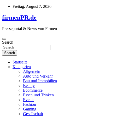
Skip
Freitag, August 7, 2026
to
content
firmenPR.de
Presseportal & News von Firmen
Search
Search
Startseite
Kategorien
Allgemein
Auto und Verkehr
Bau und Immobilien
Beauty
Ecommerce
Essen und Trinken
Events
Fashion
Gaming
Gesellschaft