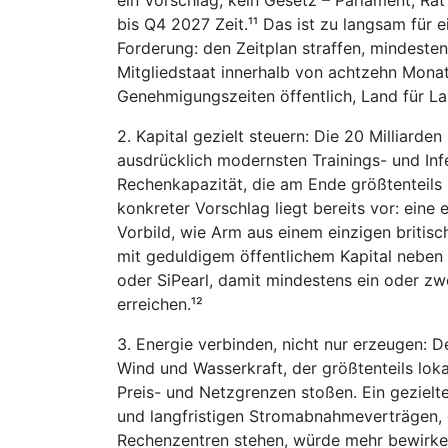
ein Vorschlag, kein Gesetz – Parlament, Ra
bis Q4 2027 Zeit.¹¹ Das ist zu langsam für 
Forderung: den Zeitplan straffen, mindest
Mitgliedstaat innerhalb von achtzehn Mona
Genehmigungszeiten öffentlich, Land für La
2. Kapital gezielt steuern: Die 20 Milliarden
ausdrücklich modernsten Trainings- und Inf
Rechenkapazität, die am Ende größtenteils 
konkreter Vorschlag liegt bereits vor: eine
Vorbild, wie Arm aus einem einzigen briti
mit geduldigem öffentlichem Kapital neben
oder SiPearl, damit mindestens ein oder zwe
erreichen.¹²
3. Energie verbinden, nicht nur erzeugen:
Wind und Wasserkraft, der größtenteils lok
Preis- und Netzgrenzen stoßen. Ein gezie
und langfristigen Stromabnahmeverträgen, d
Rechenzentren stehen, würde mehr bewirken