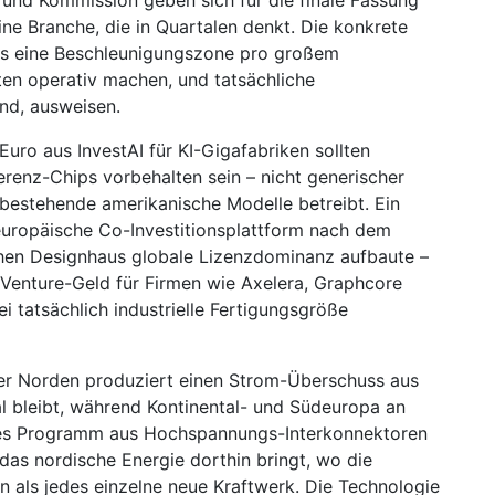
t und Kommission geben sich für die finale Fassung
eine Branche, die in Quartalen denkt. Die konkrete
ens eine Beschleunigungszone pro großem
ten operativ machen, und tatsächliche
nd, ausweisen.
 Euro aus InvestAI für KI-Gigafabriken sollten
erenz-Chips vorbehalten sein – nicht generischer
bestehende amerikanische Modelle betreibt. Ein
 europäische Co-Investitionsplattform nach dem
schen Designhaus globale Lizenzdominanz aufbaute –
 Venture-Geld für Firmen wie Axelera, Graphcore
i tatsächlich industrielle Fertigungsgröße
 Der Norden produziert einen Strom-Überschuss aus
al bleibt, während Kontinental- und Südeuropa an
ltes Programm aus Hochspannungs-Interkonnektoren
as nordische Energie dorthin bringt, wo die
 als jedes einzelne neue Kraftwerk. Die Technologie