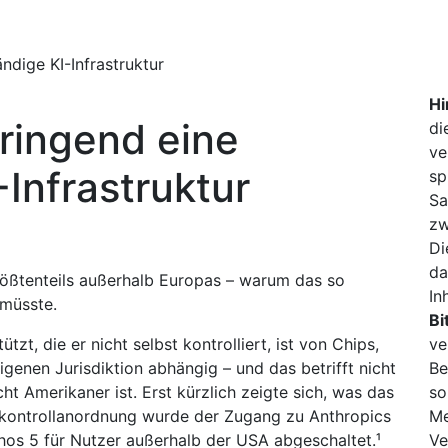
ndige KI-Infrastruktur
Hi
ringend eine
di
ve
Infrastruktur
sp
Sa
zw
Di
da
rößtenteils außerhalb Europas – warum das so
In
 müsste.
Bi
tzt, die er nicht selbst kontrolliert, ist von Chips,
ve
genen Jurisdiktion abhängig – und das betrifft nicht
Be
ht Amerikaner ist. Erst kürzlich zeigte sich, was das
so
tkontrollanordnung wurde der Zugang zu Anthropics
Me
os 5 für Nutzer außerhalb der USA abgeschaltet.¹
Ve