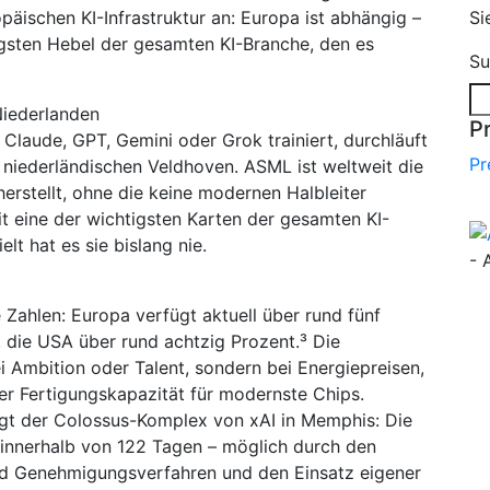
päischen KI-Infrastruktur an: Europa ist abhängig –
Si
igsten Hebel der gesamten KI-Branche, den es
Su
Niederlanden
P
 Claude, GPT, Gemini oder Grok trainiert, durchläuft
Pr
niederländischen Veldhoven. ASML ist weltweit die
erstellt, ohne die keine modernen Halbleiter
t eine der wichtigsten Karten der gesamten KI-
t hat es sie bislang nie.
- 
 Zahlen: Europa verfügt aktuell über rund fünf
 die USA über rund achtzig Prozent.³ Die
i Ambition oder Talent, sondern bei Energiepreisen,
r Fertigungskapazität für modernste Chips.
igt der Colossus-Komplex von xAI in Memphis: Die
innerhalb von 122 Tagen – möglich durch den
nd Genehmigungsverfahren und den Einsatz eigener