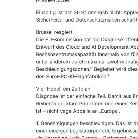
iPhone-Nutzer.
Einseitig ist der Streit dennoch nicht: Appl
Sicherheits- und Datenschutzrisiken schafft, 
Brüssel reagiert
Die EU-Kommission hat die Diagnose offen
Entwurf des Cloud and AI Development Act
Rechenzentrumskapazität innerhalb von fünf
unter anderem durch maximal zwölfmonati
Beschleunigungszonen.⁸ Begleitet wird die
den EuroHPC-KI-Gigafabriken.⁹
Vier Hebel, ein Zeitplan
Diagnose ist der einfache Teil. Damit aus E
Reihenfolge, klare Prioritäten und einen Zei
ist – nicht vage Appelle an „Europa“.
1. Genehmigungen beschleunigen: Das ist de
einer einzigen Legislaturperiode Ergebnisse