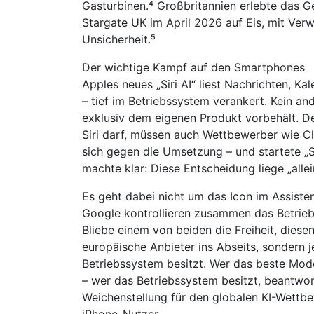
Gasturbinen.⁴ Großbritannien erlebte das Ge
Stargate UK im April 2026 auf Eis, mit Ver
Unsicherheit.⁵
Der wichtige Kampf auf den Smartphones
Apples neues „Siri AI“ liest Nachrichten, K
– tief im Betriebssystem verankert. Kein and
exklusiv dem eigenen Produkt vorbehält. De
Siri darf, müssen auch Wettbewerber wie Cl
sich gegen die Umsetzung – und startete „Si
machte klar: Diese Entscheidung liege „allei
Es geht dabei nicht um das Icon im Assiste
Google kontrollieren zusammen das Betrie
Bliebe einem von beiden die Freiheit, diesen 
europäische Anbieter ins Abseits, sondern j
Betriebssystem besitzt. Wer das beste Mode
– wer das Betriebssystem besitzt, beantwort
Weichenstellung für den globalen KI-Wettbe