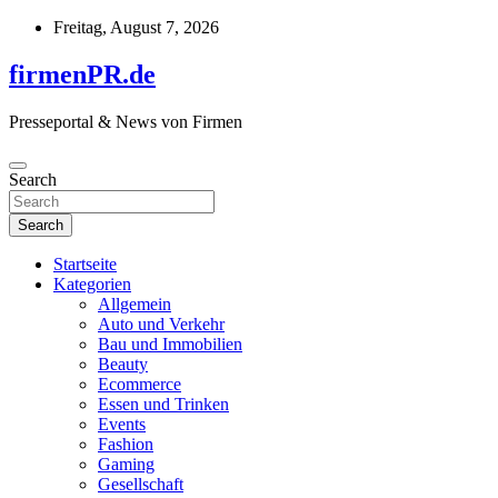
Skip
Freitag, August 7, 2026
to
content
firmenPR.de
Presseportal & News von Firmen
Search
Search
Startseite
Kategorien
Allgemein
Auto und Verkehr
Bau und Immobilien
Beauty
Ecommerce
Essen und Trinken
Events
Fashion
Gaming
Gesellschaft