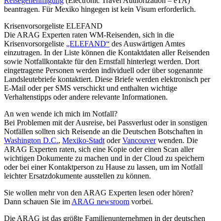
Reisegenehmigung
(Electronic Travel Authorization – eTA)
beantragen. Für Mexiko hingegen ist kein Visum erforderlich.
Krisenvorsorgeliste ELEFAND
Die ARAG Experten raten WM-Reisenden, sich in die
Krisenvorsorgeliste
„ELEFAND“
des Auswärtigen Amtes
einzutragen. In der Liste können die Kontaktdaten aller Reisenden
sowie Notfallkontakte für den Ernstfall hinterlegt werden. Dort
eingetragene Personen werden individuell oder über sogenannte
Landsleutebriefe kontaktiert. Diese Briefe werden elektronisch per
E-Mail oder per SMS verschickt und enthalten wichtige
Verhaltenstipps oder andere relevante Informationen.
An wen wende ich mich im Notfall?
Bei Problemen mit der Ausreise, bei Passverlust oder in sonstigen
Notfällen sollten sich Reisende an die Deutschen Botschaften in
Washington D.C.
,
Mexiko-Stadt
oder
Vancouver
wenden. Die
ARAG Experten raten, sich eine Kopie oder einen Scan aller
wichtigen Dokumente zu machen und in der Cloud zu speichern
oder bei einer Kontaktperson zu Hause zu lassen, um im Notfall
leichter Ersatzdokumente ausstellen zu können.
Sie wollen mehr von den ARAG Experten lesen oder hören?
Dann schauen Sie im
ARAG newsroom
vorbei.
Die ARAG ist das größte Familienunternehmen in der deutschen