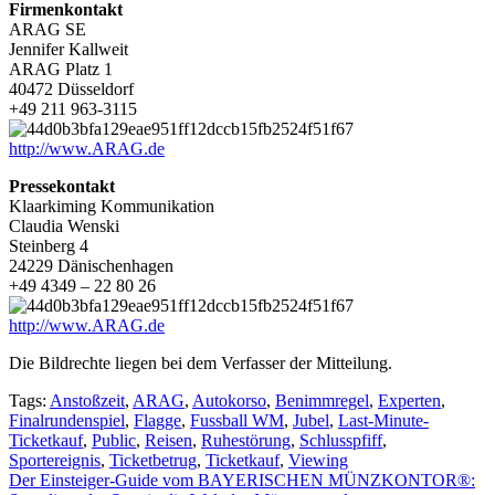
Firmenkontakt
ARAG SE
Jennifer Kallweit
ARAG Platz 1
40472 Düsseldorf
+49 211 963-3115
http://www.ARAG.de
Pressekontakt
Klaarkiming Kommunikation
Claudia Wenski
Steinberg 4
24229 Dänischenhagen
+49 4349 – 22 80 26
http://www.ARAG.de
Die Bildrechte liegen bei dem Verfasser der Mitteilung.
Tags:
Anstoßzeit
,
ARAG
,
Autokorso
,
Benimmregel
,
Experten
,
Finalrundenspiel
,
Flagge
,
Fussball WM
,
Jubel
,
Last-Minute-
Ticketkauf
,
Public
,
Reisen
,
Ruhestörung
,
Schlusspfiff
,
Sportereignis
,
Ticketbetrug
,
Ticketkauf
,
Viewing
Beitragsnavigation
Der Einsteiger-Guide vom BAYERISCHEN MÜNZKONTOR®: