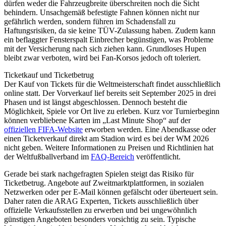
dürfen weder die Fahrzeugbreite überschreiten noch die Sicht
behindern. Unsachgemäß befestigte Fahnen können nicht nur
gefährlich werden, sondern führen im Schadensfall zu
Haftungsrisiken, da sie keine TÜV-Zulassung haben. Zudem kann
ein beflaggter Fensterspalt Einbrecher begünstigen, was Probleme
mit der Versicherung nach sich ziehen kann. Grundloses Hupen
bleibt zwar verboten, wird bei Fan-Korsos jedoch oft toleriert.
Ticketkauf und Ticketbetrug
Der Kauf von Tickets für die Weltmeisterschaft findet ausschließlich
online statt. Der Vorverkauf lief bereits seit September 2025 in drei
Phasen und ist längst abgeschlossen. Dennoch besteht die
Möglichkeit, Spiele vor Ort live zu erleben. Kurz vor Turnierbeginn
können verbliebene Karten im „Last Minute Shop“ auf der
offiziellen FIFA-Website
erworben werden. Eine Abendkasse oder
einen Ticketverkauf direkt am Stadion wird es bei der WM 2026
nicht geben. Weitere Informationen zu Preisen und Richtlinien hat
der Weltfußballverband im
FAQ-Bereich
veröffentlicht.
Gerade bei stark nachgefragten Spielen steigt das Risiko für
Ticketbetrug. Angebote auf Zweitmarktplattformen, in sozialen
Netzwerken oder per E-Mail können gefälscht oder überteuert sein.
Daher raten die ARAG Experten, Tickets ausschließlich über
offizielle Verkaufsstellen zu erwerben und bei ungewöhnlich
günstigen Angeboten besonders vorsichtig zu sein. Typische