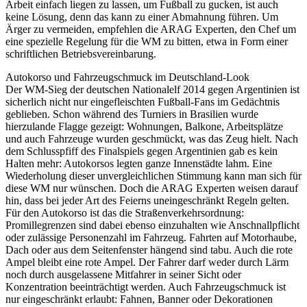
Arbeit einfach liegen zu lassen, um Fußball zu gucken, ist auch
keine Lösung, denn das kann zu einer Abmahnung führen. Um
Ärger zu vermeiden, empfehlen die ARAG Experten, den Chef um
eine spezielle Regelung für die WM zu bitten, etwa in Form einer
schriftlichen Betriebsvereinbarung.
Autokorso und Fahrzeugschmuck im Deutschland-Look
Der WM-Sieg der deutschen Nationalelf 2014 gegen Argentinien ist
sicherlich nicht nur eingefleischten Fußball-Fans im Gedächtnis
geblieben. Schon während des Turniers in Brasilien wurde
hierzulande Flagge gezeigt: Wohnungen, Balkone, Arbeitsplätze
und auch Fahrzeuge wurden geschmückt, was das Zeug hielt. Nach
dem Schlusspfiff des Finalspiels gegen Argentinien gab es kein
Halten mehr: Autokorsos legten ganze Innenstädte lahm. Eine
Wiederholung dieser unvergleichlichen Stimmung kann man sich für
diese WM nur wünschen. Doch die ARAG Experten weisen darauf
hin, dass bei jeder Art des Feierns uneingeschränkt Regeln gelten.
Für den Autokorso ist das die Straßenverkehrsordnung:
Promillegrenzen sind dabei ebenso einzuhalten wie Anschnallpflicht
oder zulässige Personenzahl im Fahrzeug. Fahrten auf Motorhaube,
Dach oder aus dem Seitenfenster hängend sind tabu. Auch die rote
Ampel bleibt eine rote Ampel. Der Fahrer darf weder durch Lärm
noch durch ausgelassene Mitfahrer in seiner Sicht oder
Konzentration beeinträchtigt werden. Auch Fahrzeugschmuck ist
nur eingeschränkt erlaubt: Fahnen, Banner oder Dekorationen