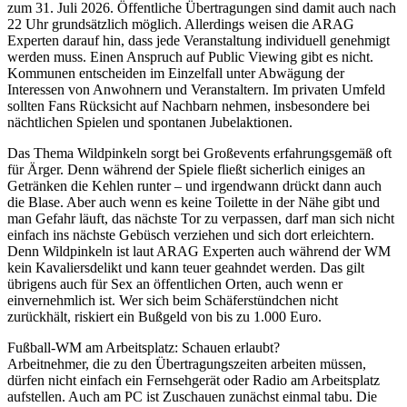
zum 31. Juli 2026. Öffentliche Übertragungen sind damit auch nach
22 Uhr grundsätzlich möglich. Allerdings weisen die ARAG
Experten darauf hin, dass jede Veranstaltung individuell genehmigt
werden muss. Einen Anspruch auf Public Viewing gibt es nicht.
Kommunen entscheiden im Einzelfall unter Abwägung der
Interessen von Anwohnern und Veranstaltern. Im privaten Umfeld
sollten Fans Rücksicht auf Nachbarn nehmen, insbesondere bei
nächtlichen Spielen und spontanen Jubelaktionen.
Das Thema Wildpinkeln sorgt bei Großevents erfahrungsgemäß oft
für Ärger. Denn während der Spiele fließt sicherlich einiges an
Getränken die Kehlen runter – und irgendwann drückt dann auch
die Blase. Aber auch wenn es keine Toilette in der Nähe gibt und
man Gefahr läuft, das nächste Tor zu verpassen, darf man sich nicht
einfach ins nächste Gebüsch verziehen und sich dort erleichtern.
Denn Wildpinkeln ist laut ARAG Experten auch während der WM
kein Kavaliersdelikt und kann teuer geahndet werden. Das gilt
übrigens auch für Sex an öffentlichen Orten, auch wenn er
einvernehmlich ist. Wer sich beim Schäferstündchen nicht
zurückhält, riskiert ein Bußgeld von bis zu 1.000 Euro.
Fußball-WM am Arbeitsplatz: Schauen erlaubt?
Arbeitnehmer, die zu den Übertragungszeiten arbeiten müssen,
dürfen nicht einfach ein Fernsehgerät oder Radio am Arbeitsplatz
aufstellen. Auch am PC ist Zuschauen zunächst einmal tabu. Die