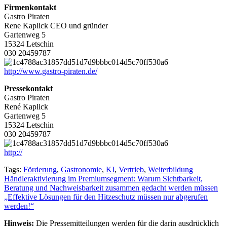
Firmenkontakt
Gastro Piraten
Rene Kaplick CEO und gründer
Gartenweg 5
15324 Letschin
030 20459787
http://www.gastro-piraten.de/
Pressekontakt
Gastro Piraten
René Kaplick
Gartenweg 5
15324 Letschin
030 20459787
http://
Tags:
Förderung
,
Gastronomie
,
KI
,
Vertrieb
,
Weiterbildung
Beitragsnavigation
Händleraktivierung im Premiumsegment: Warum Sichtbarkeit,
Beratung und Nachweisbarkeit zusammen gedacht werden müssen
„Effektive Lösungen für den Hitzeschutz müssen nur abgerufen
werden!“
Hinweis:
Die Pressemitteilungen werden für die darin ausdrücklich