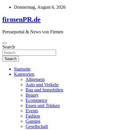
Skip
Donnerstag, August 6, 2026
to
content
firmenPR.de
Presseportal & News von Firmen
Search
Search
Startseite
Kategorien
Allgemein
Auto und Verkehr
Bau und Immobilien
Beauty
Ecommerce
Essen und Trinken
Events
Fashion
Gaming
Gesellschaft