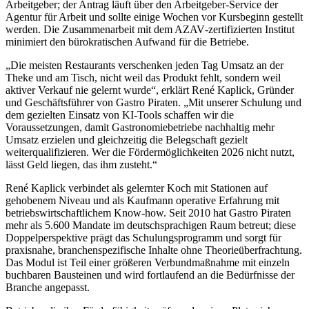
Arbeitgeber; der Antrag läuft über den Arbeitgeber‑Service der
Agentur für Arbeit und sollte einige Wochen vor Kursbeginn gestellt
werden. Die Zusammenarbeit mit dem AZAV‑zertifizierten Institut
minimiert den bürokratischen Aufwand für die Betriebe.
„Die meisten Restaurants verschenken jeden Tag Umsatz an der
Theke und am Tisch, nicht weil das Produkt fehlt, sondern weil
aktiver Verkauf nie gelernt wurde“, erklärt René Kaplick, Gründer
und Geschäftsführer von Gastro Piraten. „Mit unserer Schulung und
dem gezielten Einsatz von KI‑Tools schaffen wir die
Voraussetzungen, damit Gastronomiebetriebe nachhaltig mehr
Umsatz erzielen und gleichzeitig die Belegschaft gezielt
weiterqualifizieren. Wer die Fördermöglichkeiten 2026 nicht nutzt,
lässt Geld liegen, das ihm zusteht.“
René Kaplick verbindet als gelernter Koch mit Stationen auf
gehobenem Niveau und als Kaufmann operative Erfahrung mit
betriebswirtschaftlichem Know‑how. Seit 2010 hat Gastro Piraten
mehr als 5.600 Mandate im deutschsprachigen Raum betreut; diese
Doppelperspektive prägt das Schulungsprogramm und sorgt für
praxisnahe, branchenspezifische Inhalte ohne Theorieüberfrachtung.
Das Modul ist Teil einer größeren Verbundmaßnahme mit einzeln
buchbaren Bausteinen und wird fortlaufend an die Bedürfnisse der
Branche angepasst.