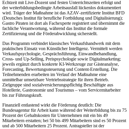
Echtzeit mit Live‑Dozent und festen Unterrichtszeiten erfolgt und
der weiterbildungsbedingte Arbeitsausfall lückenlos dokumentiert
wird. Träger der Maßnahme ist das AZAV‑zertifizierte Institut BFD
(Deutsches Institut für berufliche Fortbildung und Digitalisierung);
Gastro Piraten ist dort als Fachexperte registriert und übernimmt die
fachliche Verantwortung, während das Institut die formale
Zertifizierung und die Förderabwicklung sicherstellt.
Das Programm verbindet klassisches Verkaufshandwerk mit dem
praktischen Einsatz von Künstlicher Intelligenz. Vermittelt werden
Verkaufspsychologie, Gesprächsführung, Einwandbehandlung,
Cross‑ und Up‑Selling, Preispsychologie sowie Digitalmarketing;
jeweils ergänzt durch konkrete KI‑Werkzeuge zur Gästeanalyse,
Forecasting, Bewertungssteuerung und Content‑Erstellung. Die
Teilnehmenden erarbeiten im Verlauf der Maßnahme eine
unmittelbar umsetzbare Vertriebsstrategie für ihren Betrieb.
Zielgruppe sind sozialversicherungspflichtig Beschäftigte aus
Hotellerie, Gastronomie und Tourismus – vom Servicemitarbeiter
bis zur Führungskraft.
Finanziell entlastend wirkt die Förderung deutlich: Die
Bundesagentur für Arbeit kann während der Weiterbildung bis zu 75
Prozent der Gehaltskosten für Unternehmen mit ein bis 49
Mitarbeitern erstatten; bei 50 bis 499 Mitarbeitern sind es 50 Prozent
und ab 500 Mitarbeitern 25 Prozent. Antragsteller ist der