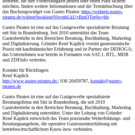
Betriebe, die ihre Förderfähigkeit prüfen oder einen Platz sichern
möchten, finden weitere Informationen und die Terminbuchung über
das Buchungswidget von Gastro Piraten:
https://widgets.gastro-
piraten.de/widget/booking/0JwmbLkUyBmQTer6wyhb
Gastro Piraten ist eine auf das Gastgewerbe spezialisierte Beratung
mit Sitz in Brandenburg. Seit 2010 unterstützt das Team
Gastrobetriebe in den Bereichen Beratung, Buchhaltung, Marketing
und Digitalisierung. Gründer René Kaplick vereint gastronomische
Praxis mit kaufmännischer Erfahrung und ist Partner der DEHOGA;
das Unternehmen war bereits in Formaten von SAT.1, RTL, MDR
und ZDFinfo vertreten.
Kontakt für Rückfragen:
René Kaplick
http://www.gastro-piraten.de/
, 030 20459787,
kontakt@gastro-
piraten.de
Gastro Piraten ist eine auf das Gastgewerbe spezialisierte
Beratungsfirma mit Sitz in Brandenburg, die seit 2010
Gastrobetriebe in den Bereichen Beratung, Buchhaltung, Marketing
und Digitalisierung unterstützt. Unter der Leitung von Gründer
René Kaplick entwickelt das Team praxisnahe Weiterbildungs- und
Beratungsangebote, die operative Gastronomieerfahrung mit
betriebswirtschaftlichem Know‑how verbinden.