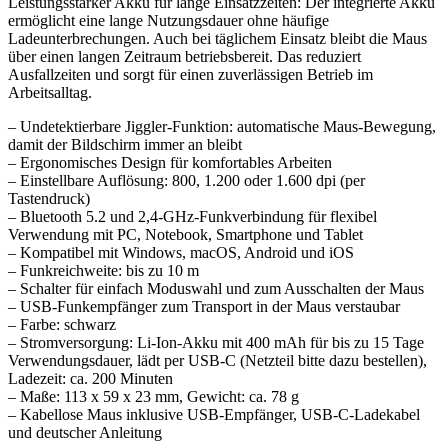
Leistungsstarker Akku für lange Einsatzzeiten: Der integrierte Akku
ermöglicht eine lange Nutzungsdauer ohne häufige
Ladeunterbrechungen. Auch bei täglichem Einsatz bleibt die Maus
über einen langen Zeitraum betriebsbereit. Das reduziert
Ausfallzeiten und sorgt für einen zuverlässigen Betrieb im
Arbeitsalltag.
– Undetektierbare Jiggler-Funktion: automatische Maus-Bewegung,
damit der Bildschirm immer an bleibt
– Ergonomisches Design für komfortables Arbeiten
– Einstellbare Auflösung: 800, 1.200 oder 1.600 dpi (per
Tastendruck)
– Bluetooth 5.2 und 2,4-GHz-Funkverbindung für flexibel
Verwendung mit PC, Notebook, Smartphone und Tablet
– Kompatibel mit Windows, macOS, Android und iOS
– Funkreichweite: bis zu 10 m
– Schalter für einfach Moduswahl und zum Ausschalten der Maus
– USB-Funkempfänger zum Transport in der Maus verstaubar
– Farbe: schwarz
– Stromversorgung: Li-Ion-Akku mit 400 mAh für bis zu 15 Tage
Verwendungsdauer, lädt per USB-C (Netzteil bitte dazu bestellen),
Ladezeit: ca. 200 Minuten
– Maße: 113 x 59 x 23 mm, Gewicht: ca. 78 g
– Kabellose Maus inklusive USB-Empfänger, USB-C-Ladekabel
und deutscher Anleitung