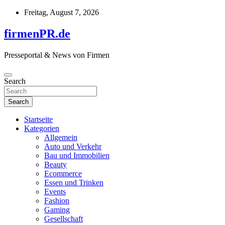
Skip
Freitag, August 7, 2026
to
content
firmenPR.de
Presseportal & News von Firmen
Search
Search
Startseite
Kategorien
Allgemein
Auto und Verkehr
Bau und Immobilien
Beauty
Ecommerce
Essen und Trinken
Events
Fashion
Gaming
Gesellschaft