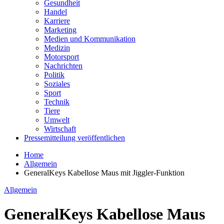
Gesundheit
Handel
Karriere
Marketing
Medien und Kommunikation
Medizin
Motorsport
Nachrichten
Politik
Soziales
Sport
Technik
Tiere
Umwelt
Wirtschaft
Pressemitteilung veröffentlichen
Home
Allgemein
GeneralKeys Kabellose Maus mit Jiggler-Funktion
Allgemein
GeneralKeys Kabellose Maus