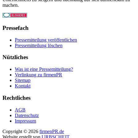
machen.
Pressefach
Pressemitteilung veröffentlichen
Pressemitteilung löschen
Nützliches
Was ist eine Pressemitteilung?
Verlinkung zu firmenPR
Sitemap
Kontakt
Rechtliches
AGB
Datenschutz
Impressum
Copyright © 2026
firmenPR.de
Website erstellt von
URBSCHEIT