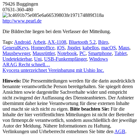
79426 Buggingen
07631-360-480
http://www.pearl.de
Die Bildrechte liegen bei dem Verfasser der Mitteilung.
Tags:
Android
,
Arbeit
,
AX-1108
,
Bluetooth 5.2
,
Büro
,
GeneralKeys
,
Homeoffice
,
iOS
,
Jiggler
,
kabellos
,
macOS
,
Maus
,
Mausbeweger
,
Mausrüttler
,
Notebook
,
PC
,
Smartphone
,
Tablet
,
Undetektierbar
,
Uni
,
USB-Funkempfänger
,
Windows
Beitragsnavigation
ARAG Recht schnell…
Kyocera unterzeichnet Vereinbarung mit Ushio Inc.
Hinweis:
Die Pressemitteilungen werden für die darin ausdrücklich
benannte verantwortliche Person bereitgehalten. Sie spiegelt deren
Ansichten sowie dargestellte Sachverhalte wider und entspricht
nicht zwingend der Auffassung des Diensteanbieters. Der Anbieter
übernimmt daher keine Verantwortung für diese externen Inhalte
und macht sie sich nicht zu eigen.
Bitte beachten Sie:
Für die
Inhalte der hier veröffentlichten Mitteilungen ist nicht der Betreiber
von firmenpr.de verantwortlich, sondern ausschließlich der jeweilige
Autor der Meldung. Nähere Informationen zu Haftung,
Verlinkungen und Urheberrecht entnehmen Sie bitte den
AGB
.