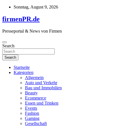
Skip
Sonntag, August 9, 2026
to
content
firmenPR.de
Presseportal & News von Firmen
Search
Search
Startseite
Kategorien
Allgemein
Auto und Verkehr
Bau und Immobilien
Beauty
Ecommerce
Essen und Trinken
Events
Fashion
Gaming
Gesellschaft