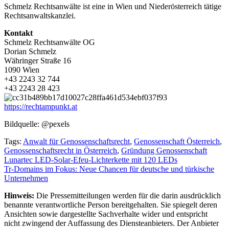
Schmelz Rechtsanwälte ist eine in Wien und Niederösterreich tätige
Rechtsanwaltskanzlei.
Kontakt
Schmelz Rechtsanwälte OG
Dorian Schmelz
Währinger Straße 16
1090 Wien
+43 2243 32 744
+43 2243 28 423
https://rechtampunkt.at
Bildquelle: @pexels
Tags:
Anwalt für Genossenschaftsrecht
,
Genossenschaft Österreich
,
Genossenschaftsrecht in Österreich
,
Gründung Genossenschaft
Beitragsnavigation
Lunartec LED-Solar-Efeu-Lichterkette mit 120 LEDs
Tr-Domains im Fokus: Neue Chancen für deutsche und türkische
Unternehmen
Hinweis:
Die Pressemitteilungen werden für die darin ausdrücklich
benannte verantwortliche Person bereitgehalten. Sie spiegelt deren
Ansichten sowie dargestellte Sachverhalte wider und entspricht
nicht zwingend der Auffassung des Diensteanbieters. Der Anbieter