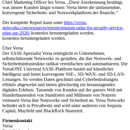
Chief Marketing Officer bei Versa. „Diese Anerkennung bestätigt,
was unsere Kunden längst wissen: Versa bietet die umfassendste,
konvergente Sicherheits- und Netzwerkplattform der Branche.“
Der komplette Report kann unter
https://versa-
networks.com/resources/reports/gigaom-radar-for-security-service-
edge-sse-2026/
kostenlos heruntergeladen werden.
kostenlos heruntergeladen werden.
Über Versa
Der SASE-Spezialist Versa ermöglicht es Unternehmen,
selbstschützende Netzwerke zu gestalten, die ihre Netzwerk- und
Sicherheitsinfrastruktur radikal vereinfachen und automatisieren. Die
VersaONE Universal SASE-Plattform basiert auf künstlicher
Intelligenz und bietet konvergente SSE-, SD-WAN- und SD-LAN-
Lösungen. So werden Daten geschützt und Cyberbedrohungen
effektiv abgewehrt und bieten gleichzeitig ein herausragendes
digitales Erlebnis. Tausende von Kunden auf der ganzen Welt mit
Hunderttausenden von Standorten und Millionen von Nutzern
vertrauen Versa ihre Netzwerke und Sicherheit an. Versa Networks
befindet sich in Privatbesitz und wird unter anderem von Sequoia
Capital, Mayfield und BlackRock finanziert.
Firmenkontakt
Versa