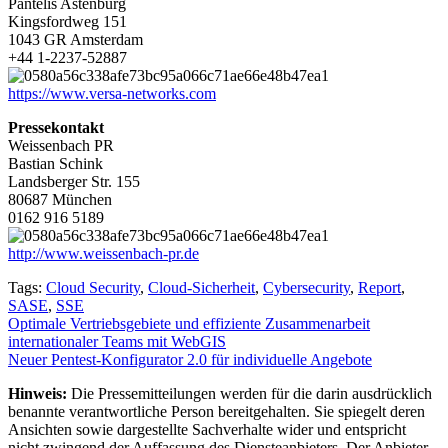
Pantelis Astenburg
Kingsfordweg 151
1043 GR Amsterdam
+44 1-2237-52887
https://www.versa-networks.com
Pressekontakt
Weissenbach PR
Bastian Schink
Landsberger Str. 155
80687 München
0162 916 5189
http://www.weissenbach-pr.de
Tags:
Cloud Security
,
Cloud-Sicherheit
,
Cybersecurity
,
Report
,
SASE
,
SSE
Beitragsnavigation
Optimale Vertriebsgebiete und effiziente Zusammenarbeit
internationaler Teams mit WebGIS
Neuer Pentest-Konfigurator 2.0 für individuelle Angebote
Hinweis:
Die Pressemitteilungen werden für die darin ausdrücklich
benannte verantwortliche Person bereitgehalten. Sie spiegelt deren
Ansichten sowie dargestellte Sachverhalte wider und entspricht
nicht zwingend der Auffassung des Diensteanbieters. Der Anbieter