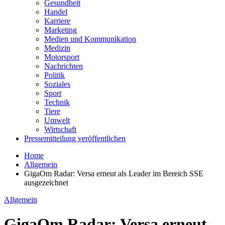
Gesundheit
Handel
Karriere
Marketing
Medien und Kommunikation
Medizin
Motorsport
Nachrichten
Politik
Soziales
Sport
Technik
Tiere
Umwelt
Wirtschaft
Pressemitteilung veröffentlichen
Home
Allgemein
GigaOm Radar: Versa erneut als Leader im Bereich SSE
ausgezeichnet
Allgemein
GigaOm Radar: Versa erneut