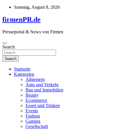
Skip
Samstag, August 8, 2026
to
content
firmenPR.de
Presseportal & News von Firmen
Search
Search
Startseite
Kategorien
Allgemein
Auto und Verkehr
Bau und Immobilien
Beauty
Ecommerce
Essen und Trinken
Events
Fashion
Gaming
Gesellschaft