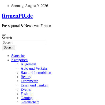
Skip
Sonntag, August 9, 2026
to
content
firmenPR.de
Presseportal & News von Firmen
Search
Search
Startseite
Kategorien
Allgemein
Auto und Verkehr
Bau und Immobilien
Beauty
Ecommerce
Essen und Trinken
Events
Fashion
Gaming
Gesellschaft