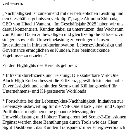
verbessern.
„Nachhaltigkeit ist zunehmend mit der betrieblichen Leistung und
den Geschäftsergebnissen verknüpft“, sagte Akinobu Shimada,
CEO von Hitachi Vantara. „Im Geschäftsjahr 2025 haben wir uns
darauf konzentriert, Kunden dabei zu unterstützen, das Wachstum
von KI und Daten zu bewältigen und gleichzeitig die Effizienz zu
steigern sowie die Umweltbelastung zu verringern. Unsere
Investitionen in Infrastrukturinnovation, Lebenszyklusdesign und
Governance ermöglichen es Kunden, hier beeindruckende
Ergebnisse zu erzielen.“
Zu den Highlights des Berichts gehören:
* Infrastruktureffizienz und -leistung: Die skalierbare VSP One
Block High End verbessert die Effizienz, gewährleistet eine hohe
Zuverlässigkeit und senkt den Strom- und Kühlungsbedarf für
Unternehmens- und KI-gesteuerte Workloads
* Fortschritte bei der Lebenszyklus-Nachhaltigkeit: Initiativen zur
Lebenszyklusbewertung für die VSP One Block-, File- und Object-
Portfolios ermöglichen eine genauere Messung der
Umweltbelastung und höhere Transparenz bei Scope-3-Emissionen.
Ergänzt werden diese Bemühungen durch Tools wie das Clear
Sight-Dashboard, das Kunden Transparenz über Energieverbrauch