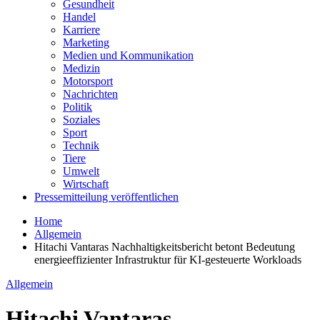
Gesundheit
Handel
Karriere
Marketing
Medien und Kommunikation
Medizin
Motorsport
Nachrichten
Politik
Soziales
Sport
Technik
Tiere
Umwelt
Wirtschaft
Pressemitteilung veröffentlichen
Home
Allgemein
Hitachi Vantaras Nachhaltigkeitsbericht betont Bedeutung
energieeffizienter Infrastruktur für KI-gesteuerte Workloads
Allgemein
Hitachi Vantaras