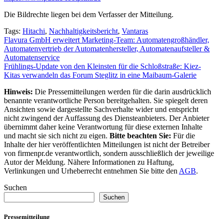
Die Bildrechte liegen bei dem Verfasser der Mitteilung.
Tags:
Hitachi
,
Nachhaltigkeitsbericht
,
Vantaras
Beitragsnavigation
Flavura GmbH erweitert Marketing-Team: Automatengroßhändler,
Automatenvertrieb der Automatenhersteller, Automatenaufsteller &
Automatenservice
Frühlings-Update von den Kleinsten für die Schloßstraße: Kiez-
Kitas verwandeln das Forum Steglitz in eine Maibaum-Galerie
Hinweis:
Die Pressemitteilungen werden für die darin ausdrücklich
benannte verantwortliche Person bereitgehalten. Sie spiegelt deren
Ansichten sowie dargestellte Sachverhalte wider und entspricht
nicht zwingend der Auffassung des Diensteanbieters. Der Anbieter
übernimmt daher keine Verantwortung für diese externen Inhalte
und macht sie sich nicht zu eigen.
Bitte beachten Sie:
Für die
Inhalte der hier veröffentlichten Mitteilungen ist nicht der Betreiber
von firmenpr.de verantwortlich, sondern ausschließlich der jeweilige
Autor der Meldung. Nähere Informationen zu Haftung,
Verlinkungen und Urheberrecht entnehmen Sie bitte den
AGB
.
Suchen
Suchen
Pressemitteilung