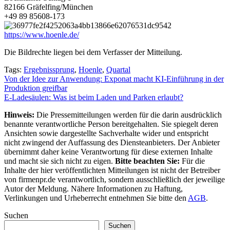
82166 Gräfelfing/München
+49 89 85608-173
https://www.hoenle.de/
Die Bildrechte liegen bei dem Verfasser der Mitteilung.
Tags:
Ergebnissprung
,
Hoenle
,
Quartal
Beitragsnavigation
Von der Idee zur Anwendung: Exponat macht KI-Einführung in der
Produktion greifbar
E-Ladesäulen: Was ist beim Laden und Parken erlaubt?
Hinweis:
Die Pressemitteilungen werden für die darin ausdrücklich
benannte verantwortliche Person bereitgehalten. Sie spiegelt deren
Ansichten sowie dargestellte Sachverhalte wider und entspricht
nicht zwingend der Auffassung des Diensteanbieters. Der Anbieter
übernimmt daher keine Verantwortung für diese externen Inhalte
und macht sie sich nicht zu eigen.
Bitte beachten Sie:
Für die
Inhalte der hier veröffentlichten Mitteilungen ist nicht der Betreiber
von firmenpr.de verantwortlich, sondern ausschließlich der jeweilige
Autor der Meldung. Nähere Informationen zu Haftung,
Verlinkungen und Urheberrecht entnehmen Sie bitte den
AGB
.
Suchen
Suchen