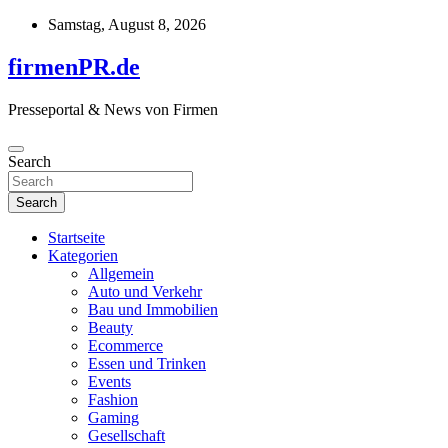
Skip
Samstag, August 8, 2026
to
content
firmenPR.de
Presseportal & News von Firmen
Search
Search
Startseite
Kategorien
Allgemein
Auto und Verkehr
Bau und Immobilien
Beauty
Ecommerce
Essen und Trinken
Events
Fashion
Gaming
Gesellschaft