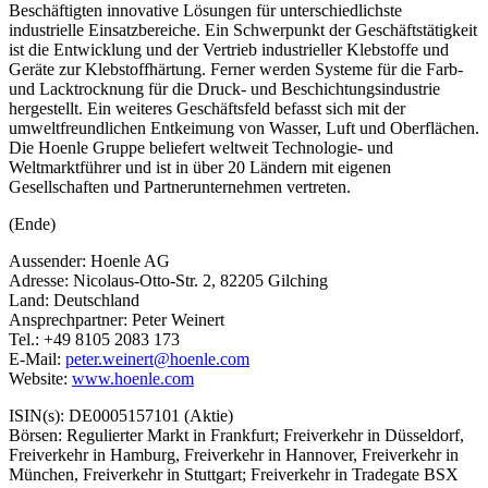
Beschäftigten innovative Lösungen für unterschiedlichste
industrielle Einsatzbereiche. Ein Schwerpunkt der Geschäftstätigkeit
ist die Entwicklung und der Vertrieb industrieller Klebstoffe und
Geräte zur Klebstoffhärtung. Ferner werden Systeme für die Farb-
und Lacktrocknung für die Druck- und Beschichtungsindustrie
hergestellt. Ein weiteres Geschäftsfeld befasst sich mit der
umweltfreundlichen Entkeimung von Wasser, Luft und Oberflächen.
Die Hoenle Gruppe beliefert weltweit Technologie- und
Weltmarktführer und ist in über 20 Ländern mit eigenen
Gesellschaften und Partnerunternehmen vertreten.
(Ende)
Aussender: Hoenle AG
Adresse: Nicolaus-Otto-Str. 2, 82205 Gilching
Land: Deutschland
Ansprechpartner: Peter Weinert
Tel.: +49 8105 2083 173
E-Mail:
peter.weinert@hoenle.com
Website:
www.hoenle.com
ISIN(s): DE0005157101 (Aktie)
Börsen: Regulierter Markt in Frankfurt; Freiverkehr in Düsseldorf,
Freiverkehr in Hamburg, Freiverkehr in Hannover, Freiverkehr in
München, Freiverkehr in Stuttgart; Freiverkehr in Tradegate BSX