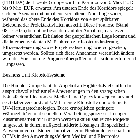
(EBITDA) der Hoenle Gruppe wird im Korridor von 6 Mio. EUR
bis 9 Mio. EUR erwartet. Am unteren Ende des Korridors spiegelt
sich ein Szenario mit anhaltend verhaltener Nachfrage wider,
während das obere Ende des Korridors von einer spürbaren
Belebung der Projektaktivitäten ausgeht. Diese Prognose (Stand
08.12.2025) beruht insbesondere auf der Annahme, dass es zu
keiner wesentlichen Eskalation der geopolitischen Lage kommt und
die internen geplanten Maßnahmen zur Kostenreduzierung,
Effizienzsteigerung sowie Projektrealisierung, wie vorgesehen,
umgesetzt werden. Sollten sich diese Annahmen wesentlich ändern,
wird der Vorstand die Prognose überprüfen und – sofern erforderlich
– anpassen.
Business Unit Klebstoffsysteme
Die Hoenle Gruppe baut ihr Angebot an Hightech‑Klebstoffen für
anspruchsvolle industrielle Anwendungen in den strategischen
Fokusfeldern Electronics, Medical und Optics konsequent aus und
setzt dabei verstärkt auf UV‑härtende Klebstoffe und optimierte
UV‑Härtungstechnologien. Diese ermöglichen geringere
Wärmeeinträge und schnellere Verarbeitungsprozesse. In enger
Zusammenarbeit mit Kunden werden aktuell zahlreiche Projekte
umgesetzt, in denen maßgeschneiderte Lösungen für spezifische
Anwendungen entstehen. Initiativen zum Neukundengeschäft mit
OEMs in den Anwendungsfeldern Medical und Electronics