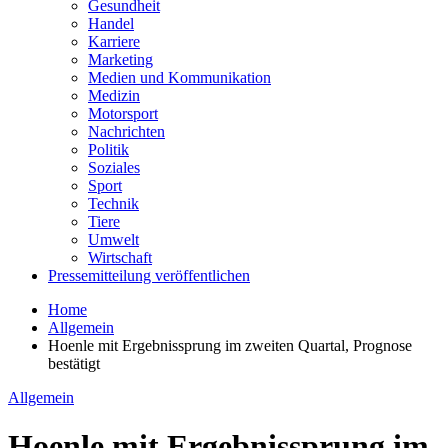
Gesundheit
Handel
Karriere
Marketing
Medien und Kommunikation
Medizin
Motorsport
Nachrichten
Politik
Soziales
Sport
Technik
Tiere
Umwelt
Wirtschaft
Pressemitteilung veröffentlichen
Home
Allgemein
Hoenle mit Ergebnissprung im zweiten Quartal, Prognose
bestätigt
Allgemein
Hoenle mit Ergebnissprung im