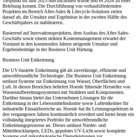
Tiefpunkt im Jahr 2025 durchschritten wurde und es 2026 zu einer
Belebung kommt. Die Durchführung von verkaufsfördernden
Projekten im Bereich After-Sales & Lifecycle-Solutions zielen
darauf ab, die Umsätze und Ergebnisse in der zweiten Hälfte des
Geschäftsjahres zu stabilisieren.
Basierend auf Innovationsprojekten, dem Ausbau des After-Sales-
Geschäfts sowie einem strikten Kostenmanagement erwartet der
Vorstand in den kommenden Jahren steigende Umsätze und
Ergebnisbeiträge in der Business Unit Härtung.
Business Unit Entkeimung
Die UV-basierte Entkeimung gilt als zuverlässige, effiziente und
umweltfreundliche Technologie. Die Business Unit Entkeimung
umfasst Systeme zur Entkeimung von Wasser, Oberflächen und
Luft. In diesen Bereichen beliefert Hoenle führende Hersteller von
Wasseraufbereitungssystemen mit Strahlern und Komponenten.
Darüber hinaus bietet das Unternehmen Lösungen für die
Entkeimung in der Lebensmittelindustrie sowie Luftentkeimer für
industrielle Einsatzbereiche an. Hoenle hat ihr Leistungsspektrum in
den vergangenen Jahren kontinuierlich erweitert und bietet heute ein
vollständig integriertes Portfolio für umweltfreundliche
Entkeimungsprozesse an. Dieses umfasst Nieder- und
Mitteldrucklampen, LEDs, gepulstes UV-Licht sowie komplette
Systeme und mikrobiologische Dienstleistungen zur