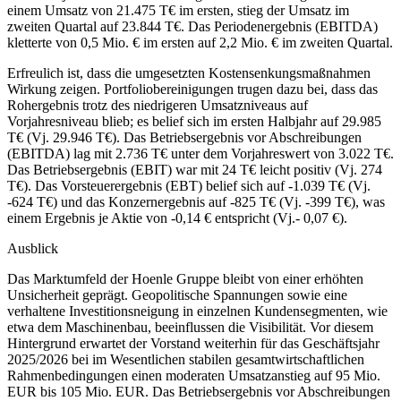
einem Umsatz von 21.475 T€ im ersten, stieg der Umsatz im
zweiten Quartal auf 23.844 T€. Das Periodenergebnis (EBITDA)
kletterte von 0,5 Mio. € im ersten auf 2,2 Mio. € im zweiten Quartal.
Erfreulich ist, dass die umgesetzten Kostensenkungsmaßnahmen
Wirkung zeigen. Portfoliobereinigungen trugen dazu bei, dass das
Rohergebnis trotz des niedrigeren Umsatzniveaus auf
Vorjahresniveau blieb; es belief sich im ersten Halbjahr auf 29.985
T€ (Vj. 29.946 T€). Das Betriebsergebnis vor Abschreibungen
(EBITDA) lag mit 2.736 T€ unter dem Vorjahreswert von 3.022 T€.
Das Betriebsergebnis (EBIT) war mit 24 T€ leicht positiv (Vj. 274
T€). Das Vorsteuerergebnis (EBT) belief sich auf -1.039 T€ (Vj.
-624 T€) und das Konzernergebnis auf -825 T€ (Vj. -399 T€), was
einem Ergebnis je Aktie von -0,14 € entspricht (Vj.- 0,07 €).
Ausblick
Das Marktumfeld der Hoenle Gruppe bleibt von einer erhöhten
Unsicherheit geprägt. Geopolitische Spannungen sowie eine
verhaltene Investitionsneigung in einzelnen Kundensegmenten, wie
etwa dem Maschinenbau, beeinflussen die Visibilität. Vor diesem
Hintergrund erwartet der Vorstand weiterhin für das Geschäftsjahr
2025/2026 bei im Wesentlichen stabilen gesamtwirtschaftlichen
Rahmenbedingungen einen moderaten Umsatzanstieg auf 95 Mio.
EUR bis 105 Mio. EUR. Das Betriebsergebnis vor Abschreibungen