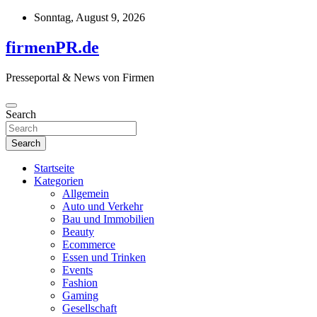
Skip
Sonntag, August 9, 2026
to
content
firmenPR.de
Presseportal & News von Firmen
Search
Search
Startseite
Kategorien
Allgemein
Auto und Verkehr
Bau und Immobilien
Beauty
Ecommerce
Essen und Trinken
Events
Fashion
Gaming
Gesellschaft