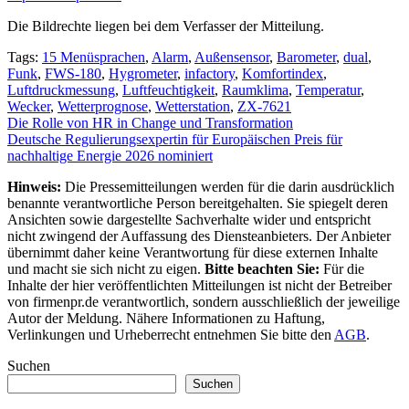
Die Bildrechte liegen bei dem Verfasser der Mitteilung.
Tags:
15 Menüsprachen
,
Alarm
,
Außensensor
,
Barometer
,
dual
,
Funk
,
FWS-180
,
Hygrometer
,
infactory
,
Komfortindex
,
Luftdruckmessung
,
Luftfeuchtigkeit
,
Raumklima
,
Temperatur
,
Wecker
,
Wetterprognose
,
Wetterstation
,
ZX-7621
Beitragsnavigation
Die Rolle von HR in Change und Transformation
Deutsche Regulierungsexpertin für Europäischen Preis für
nachhaltige Energie 2026 nominiert
Hinweis:
Die Pressemitteilungen werden für die darin ausdrücklich
benannte verantwortliche Person bereitgehalten. Sie spiegelt deren
Ansichten sowie dargestellte Sachverhalte wider und entspricht
nicht zwingend der Auffassung des Diensteanbieters. Der Anbieter
übernimmt daher keine Verantwortung für diese externen Inhalte
und macht sie sich nicht zu eigen.
Bitte beachten Sie:
Für die
Inhalte der hier veröffentlichten Mitteilungen ist nicht der Betreiber
von firmenpr.de verantwortlich, sondern ausschließlich der jeweilige
Autor der Meldung. Nähere Informationen zu Haftung,
Verlinkungen und Urheberrecht entnehmen Sie bitte den
AGB
.
Suchen
Suchen