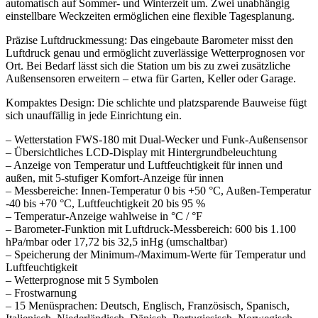
automatisch auf Sommer- und Winterzeit um. Zwei unabhängig
einstellbare Weckzeiten ermöglichen eine flexible Tagesplanung.
Präzise Luftdruckmessung: Das eingebaute Barometer misst den
Luftdruck genau und ermöglicht zuverlässige Wetterprognosen vor
Ort. Bei Bedarf lässt sich die Station um bis zu zwei zusätzliche
Außensensoren erweitern – etwa für Garten, Keller oder Garage.
Kompaktes Design: Die schlichte und platzsparende Bauweise fügt
sich unauffällig in jede Einrichtung ein.
– Wetterstation FWS-180 mit Dual-Wecker und Funk-Außensensor
– Übersichtliches LCD-Display mit Hintergrundbeleuchtung
– Anzeige von Temperatur und Luftfeuchtigkeit für innen und
außen, mit 5-stufiger Komfort-Anzeige für innen
– Messbereiche: Innen-Temperatur 0 bis +50 °C, Außen-Temperatur
-40 bis +70 °C, Luftfeuchtigkeit 20 bis 95 %
– Temperatur-Anzeige wahlweise in °C / °F
– Barometer-Funktion mit Luftdruck-Messbereich: 600 bis 1.100
hPa/mbar oder 17,72 bis 32,5 inHg (umschaltbar)
– Speicherung der Minimum-/Maximum-Werte für Temperatur und
Luftfeuchtigkeit
– Wetterprognose mit 5 Symbolen
– Frostwarnung
– 15 Menüsprachen: Deutsch, Englisch, Französisch, Spanisch,