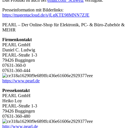
Das Produkt ist auch bei
emall.com_Schweiz
verfügbar.
Presseinformation mit Bilderlinks:
https://magentacloud.de/s/jLgKTE98MNN7ZJE
PEARL – Der Online-Shop für Elektronik, PC- & Büro-Zubehör &
MEHR
Firmenkontakt
PEARL GmbH
Daniel C. Ludwig
PEARL-Straße 1-3
79426 Buggingen
07631-360-0
07631-360-444
https://www.pearl.de
Pressekontakt
PEARL GmbH
Heiko Loy
PEARL-Straße 1-3
79426 Buggingen
07631-360-480
http://www.pearl.de