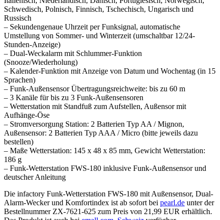
Italienisch, Niederländisch, Dänisch, Portugiesisch, Norwegisch,
Schwedisch, Polnisch, Finnisch, Tschechisch, Ungarisch und
Russisch
– Sekundengenaue Uhrzeit per Funksignal, automatische
Umstellung von Sommer- und Winterzeit (umschaltbar 12/24-
Stunden-Anzeige)
– Dual-Weckalarm mit Schlummer-Funktion
(Snooze/Wiederholung)
– Kalender-Funktion mit Anzeige von Datum und Wochentag (in 15
Sprachen)
– Funk-Außensensor Übertragungsreichweite: bis zu 60 m
– 3 Kanäle für bis zu 3 Funk-Außensensoren
– Wetterstation mit Standfuß zum Aufstellen, Außensor mit
Aufhänge-Öse
– Stromversorgung Station: 2 Batterien Typ AA / Mignon,
Außensensor: 2 Batterien Typ AAA / Micro (bitte jeweils dazu
bestellen)
– Maße Wetterstation: 145 x 48 x 85 mm, Gewicht Wetterstation:
186 g
– Funk-Wetterstation FWS-180 inklusive Funk-Außensensor und
deutscher Anleitung
Die infactory Funk-Wetterstation FWS-180 mit Außensensor, Dual-
Alarm-Wecker und Komfortindex ist ab sofort bei
pearl.de
unter der
Bestellnummer ZX-7621-625 zum Preis von 21,99 EUR erhältlich.