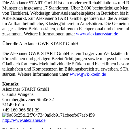
Die Alexianer START GmbH ist ein moderner Rehabilitations- und Bi
Münster an insgesamt 17 Standorten. Über 2.000 beeinträchtigte Mens
von Tischlerei, Webdesign über Außenarbeitsplätze in Betrieben bis 
Arbeitsmarkt. Zur Alexianer START GmbH gehören u.a. die Alexianer K
im Aufbau befindliche, Klostergärtnerei in Amelsbüren. Die Geme
ausgestatteten Betriebsstätten, erfahrenem Fachpersonal und einem i
zusammen. Weitere Informationen unter
www.alexianer-start.de
Über die Alexianer GWK START GmbH
Die Alexianer GWK START GmbH ist ein Träger von Werkstätten für
körperlichen und geistigen Beeinträchtigungen sowie mit psychisc
Gladbach fort, entwickelt individuelle Stärken und bietet ihnen be
teilzuhaben und Kompetenzen im Bildungsbereich zu erwerben. START
stärken. Weitere Informationen unter
www.gwk-koeln.de
Kontakt
Alexianer START GmbH
Claudia Wingens
Gremberghovener Straße 32
51149 Köln
+49 160 966 581 39
http://www.alexianer.de