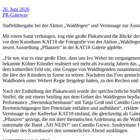
26. Juni 2026
PR-Gateway
Staffelübergabe bei der Aktion „Waldfegen“ und Vernissage zur Auss
Mit rotem Samt verhangen, zog eine große Plakatwand die Blicke der 
vor dem Kunsthaus KAT18 die Fotografie von der Aktion „Waldfegen“ 
neuen Ausstellung „Pflanzen“ in der KAT18 Galerie gipfelte.
„Für uns war es eine große Ehre, dass uns Ivo Weber im vergangenen 
bekannte Kölner Künstler realisiert seit mehr als zwanzig Jahren das
dem kulturellen Feld ein, eine Gruppe von Waldfegenden zusammenzu
die Idee des Künstlers in Szene zu setzen. Nachdem das Foto gemacht w
Waldboden unter Webers Regie freigelegt hatten, zu den Rechen und v
Nach der Enthüllung der Plakatwand wurde der sprichwörtliche Staf
Stoffel, die mit einem Setzling aus dem Gebiet des Waldfegens bepf
Performance „Sternenkuchenbaum“ mit Tanja Geiß und Camillo Grewe a
Beeinträchtigungen ihre Potenziale entfalten und aufblühen“, erkl
Vernissage in der Kaffeebar KAT18 einfand, die gleichzeitig als Gal
„Pflanzen“ gezeigt, die mit ihrer thematischen Anlehnung an die Wa
untermalte die Band „ÄH NEIN!“ um Camillo Grewe, Souleymane Fal
Vorplatz des Kunsthauses den sommerlichen Abend ausklingen.