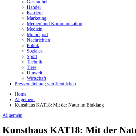
Gesundheit
Handel
Karriere
Marketing
Medien und Kommunikation
Medizin
Motorsport
Nachrichten
Politik
Soziales
Sport
Technik
Tiere
Umwelt
Wirtschaft
Pressemitteilung veröffentlichen
Home
Allgemein
Kunsthaus KAT18: Mit der Natur im Einklang
Allgemein
Kunsthaus KAT18: Mit der Nat