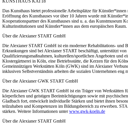
KUNSTHAUS KAT18
Das Kunsthaus bietet professionelle Arbeitsplätze für Künstler*inne
Eröffnung des Kunsthauses vor über 10 Jahren wurde mit Künstler*in
Kooperationspartner des Kunsthauses sind u. a. das Kunstmuseum
Kulturinstitutionen und Künstler*innen aus dem europäischen Ra
Über die Alexianer START GmbH
Die Alexianer START GmbH ist ein moderner Rehabilitations- und Bil
Erkrankungen sind bei Alexianer START beschäftigt, unterstützt von f
Qualifizierungsmaßnahmen, kulturellen/sportlichen Angeboten und e
Klostergärtnerei in Köln, eine Betriebsstätte, die Kerzen für den Köl
Gemeinnützigen Werkstätten Köln (GWK) sind im Alexianer Verbund
inklusiven Selbstverständnis arbeiten die sozialen Unternehmen eng
Über die Alexianer GWK START GmbH
Die Alexianer GWK START GmbH ist ein Träger von Werkstätten für
körperlichen und geistigen Beeinträchtigungen sowie mit psychisc
Gladbach fort, entwickelt individuelle Stärken und bietet ihnen be
teilzuhaben und Kompetenzen im Bildungsbereich zu erwerben. START
stärken. Weitere Informationen unter
www.gwk-koeln.de
Über die Alexianer START GmbH