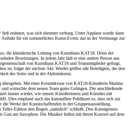
“ ließ erahnen, was sich darunter verbarg. Unter Applaus wurde dann
uftakt für ein sommerliches Kunst-Event, das in der Vernissage zur
tges, die künstlerische Leitung von Kunsthaus KAT18. Denn der
selnden Besetzungen. In jedem Jahr lädt er eine andere Person aus
iergemeinschaft von Kunsthaus KAT18 und Teammitglieder gefragt,
ist, folgte der nächste Akt: Wieder griffen alle Beteiligten, die den
keit des Seins und in der Aktionskunst.
og übergeben. Mit einer Keramikvase von KAT18-Künstlerin Martina
eber und wünschte dem neuen Team gutes Gelingen. Die anschließende
ert immer wieder, wie unsere Künstlerinnen und Künstler mit
H. Dies empfand auch das kunstaffine Publikum so, dass sich zur
ber die Werke der Kunstschaffenden in der Gruppenausstellung
 Teller-Edition den Bogen „natürlich“ schließt. Den Kunstgenuss
s Gast am Saxophon. Die Musiker ließen mit ihrem Konzert auf dem