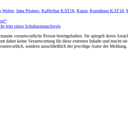
o Weber
,
Jutta Pöstges
,
Kaffeebar KAT18
,
Kunst
,
Kunsthaus KAT18
,
M
en!“
cht jetzt einen Schulungsnachweis
nannte verantwortliche Person bereitgehalten. Sie spiegelt deren Ansich
t daher keine Verantwortung für diese externen Inhalte und macht sie 
e verantwortlich, sondern ausschließlich der jeweilige Autor der Meldu