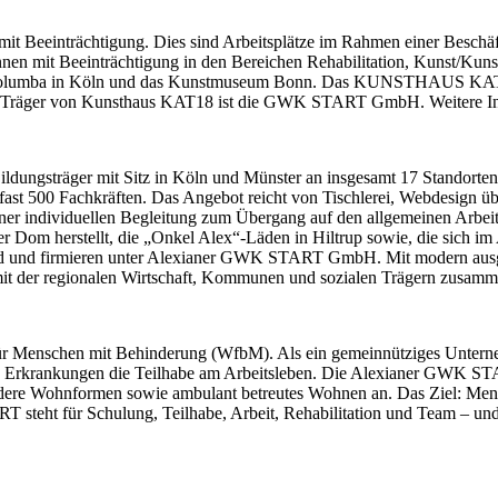
n mit Beeinträchtigung. Dies sind Arbeitsplätze im Rahmen einer Beschäf
nen mit Beeinträchtigung in den Bereichen Rehabilitation, Kunst/Kunst
 Kolumba in Köln und das Kunstmuseum Bonn. Das KUNSTHAUS KAT18 
um. Träger von Kunsthaus KAT18 ist die GWK START GmbH. Weitere I
dungsträger mit Sitz in Köln und Münster an insgesamt 17 Standorten.
ast 500 Fachkräften. Das Angebot reicht von Tischlerei, Webdesign übe
iner individuellen Begleitung zum Übergang auf den allgemeinen Arb
ner Dom herstellt, die „Onkel Alex“-Läden in Hiltrup sowie, die sich i
 und firmieren unter Alexianer GWK START GmbH. Mit modern ausgest
 mit der regionalen Wirtschaft, Kommunen und sozialen Trägern zusamm
 Menschen mit Behinderung (WfbM). Als ein gemeinnütziges Unterne
hen Erkrankungen die Teilhabe am Arbeitsleben. Die Alexianer GWK ST
sondere Wohnformen sowie ambulant betreutes Wohnen an. Das Ziel: Men
 steht für Schulung, Teilhabe, Arbeit, Rehabilitation und Team – un