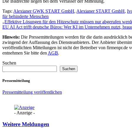
Die Bildrechte liegen bei dem Verfasser der Mitteilung.
Tags:
Alexianer GWK START GmbH
,
Alexianer START GmbH
,
Iv
für behinderte Menschen
Beitragsnavigation
„Effektive Lösungen für den Hitzeschutz müssen nur abgerufen werd
EU AI Act trifft deutsche Büros: Wer KI im Unternehmen nutzt, brau
Hinweis:
Die Pressemitteilungen werden für die darin ausdrücklich be
zwingend der Auffassung des Diensteanbieters. Der Anbieter übernimm
veröffentlichten Mitteilungen ist nicht der Betreiber von firmenpr.d
entnehmen Sie bitte den
AGB
.
Suchen
Suchen
Pressemitteilung
Pressemitteilung veröffentlichen
- Anzeige -
Weitere Meldungen