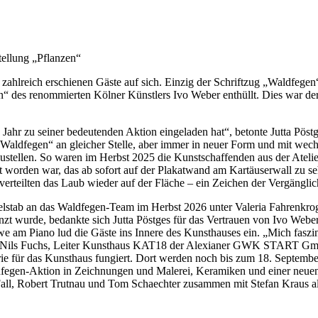
tellung „Pflanzen“
zahlreich erschienen Gäste auf sich. Einzig der Schriftzug „Waldfegen
des renommierten Kölner Künstlers Ivo Weber enthüllt. Dies war der A
Jahr zu seiner bedeutenden Aktion eingeladen hat“, betonte Jutta Pös
 „Waldfegen“ an gleicher Stelle, aber immer in neuer Form und mit wech
stellen. So waren im Herbst 2025 die Kunstschaffenden aus der Atel
orden war, das ab sofort auf der Plakatwand am Kartäuserwall zu sehen 
erteilten das Laub wieder auf der Fläche – ein Zeichen der Vergänglich
felstab an das Waldfegen-Team im Herbst 2026 unter Valeria Fahrenkr
lanzt wurde, bedankte sich Jutta Pöstges für das Vertrauen von Ivo W
m Piano lud die Gäste ins Innere des Kunsthauses ein. „Mich faszini
ärte Nils Fuchs, Leiter Kunsthaus KAT18 der Alexianer GWK START Gmb
erie für das Kunsthaus fungiert. Dort werden noch bis zum 18. Septem
ldfegen-Aktion in Zeichnungen und Malerei, Keramiken und einer neuen
l, Robert Trutnau und Tom Schaechter zusammen mit Stefan Kraus al