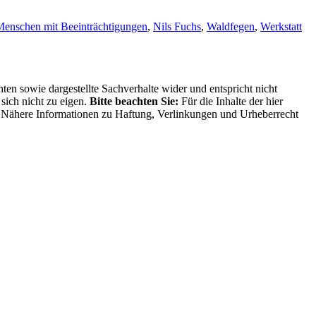
enschen mit Beeinträchtigungen
,
Nils Fuchs
,
Waldfegen
,
Werkstatt
ten sowie dargestellte Sachverhalte wider und entspricht nicht
sich nicht zu eigen.
Bitte beachten Sie:
Für die Inhalte der hier
ng. Nähere Informationen zu Haftung, Verlinkungen und Urheberrecht