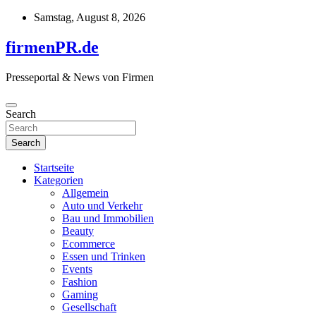
Skip
Samstag, August 8, 2026
to
content
firmenPR.de
Presseportal & News von Firmen
Search
Search
Startseite
Kategorien
Allgemein
Auto und Verkehr
Bau und Immobilien
Beauty
Ecommerce
Essen und Trinken
Events
Fashion
Gaming
Gesellschaft