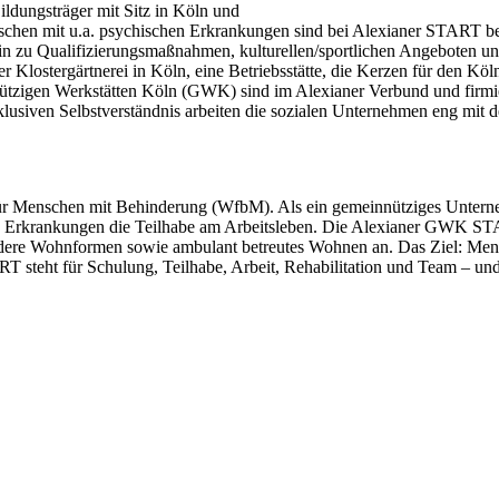
ldungsträger mit Sitz in Köln und
chen mit u.a. psychischen Erkrankungen sind bei Alexianer START besc
hin zu Qualifizierungsmaßnahmen, kulturellen/sportlichen Angeboten u
lostergärtnerei in Köln, eine Betriebsstätte, die Kerzen für den Köln
innützigen Werkstätten Köln (GWK) sind im Alexianer Verbund und 
nklusiven Selbstverständnis arbeiten die sozialen Unternehmen eng mit
 Menschen mit Behinderung (WfbM). Als ein gemeinnütziges Unterne
hen Erkrankungen die Teilhabe am Arbeitsleben. Die Alexianer GWK ST
sondere Wohnformen sowie ambulant betreutes Wohnen an. Das Ziel: Men
 steht für Schulung, Teilhabe, Arbeit, Rehabilitation und Team – un