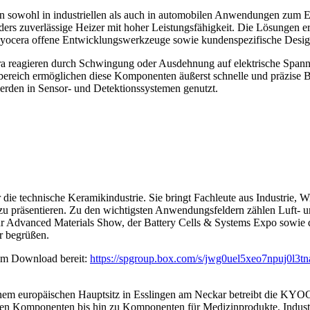
owohl in industriellen als auch in automobilen Anwendungen zum Ein
ers zuverlässige Heizer mit hoher Leistungsfähigkeit. Die Lösungen e
t Kyocera offene Entwicklungswerkzeuge sowie kundenspezifische Desi
 reagieren durch Schwingung oder Ausdehnung auf elektrische Spann
bereich ermöglichen diese Komponenten äußerst schnelle und präzise 
erden in Sensor- und Detektionssystemen genutzt.
r die technische Keramikindustrie. Sie bringt Fachleute aus Industrie
u präsentieren. Zu den wichtigsten Anwendungsfeldern zählen Luft- un
zur Advanced Materials Show, der Battery Cells & Systems Expo sowie d
r begrüßen.
zum Download bereit:
https://spgroup.box.com/s/jwg0uel5xeo7npuj0l3t
 seinem europäischen Hauptsitz in Esslingen am Neckar betreibt die K
schen Komponenten bis hin zu Komponenten für Medizinprodukte, Indus