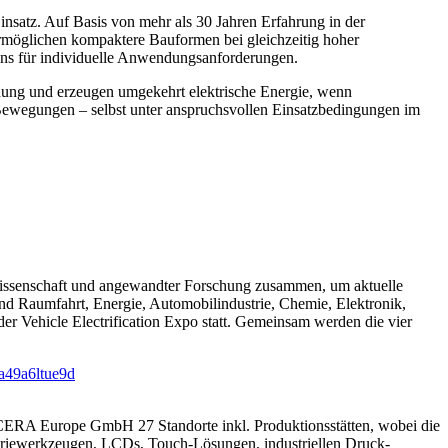
satz. Auf Basis von mehr als 30 Jahren Erfahrung in der
rmöglichen kompaktere Bauformen bei gleichzeitig hoher
gns für individuelle Anwendungsanforderungen.
ung und erzeugen umgekehrt elektrische Energie, wenn
Bewegungen – selbst unter anspruchsvollen Einsatzbedingungen im
, Wissenschaft und angewandter Forschung zusammen, um aktuelle
d Raumfahrt, Energie, Automobilindustrie, Chemie, Elektronik,
er Vehicle Electrification Expo statt. Gemeinsam werden die vier
na49a6ltue9d
YOCERA Europe GmbH 27 Standorte inkl. Produktionsstätten, wobei die
triewerkzeugen, LCDs, Touch-Lösungen, industriellen Druck-