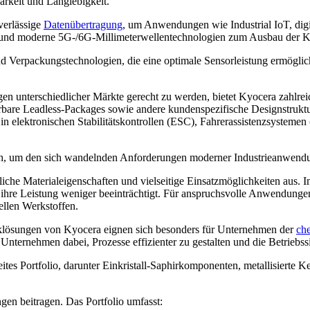
arkeit und Langlebigkeit.
verlässige
Datenübertragung
, um Anwendungen wie Industrial IoT, dig
 und moderne 5G-/6G-Millimeterwellentechnologien zum Ausbau der Ko
 Verpackungstechnologien, die eine optimale Sensorleistung ermöglic
en unterschiedlicher Märkte gerecht zu werden, bietet Kyocera zahlre
bare Leadless-Packages sowie andere kundenspezifische Designstrukt
 elektronischen Stabilitätskontrollen (ESC), Fahrerassistenzsystem
lich, um den sich wandelnden Anforderungen moderner Industrieanwend
che Materialeigenschaften und vielseitige Einsatzmöglichkeiten aus. 
 ihre Leistung weniger beeinträchtigt. Für anspruchsvolle Anwendung
ellen Werkstoffen.
klösungen von Kyocera eignen sich besonders für Unternehmen der
che
Unternehmen dabei, Prozesse effizienter zu gestalten und die Betriebss
breites Portfolio, darunter Einkristall-Saphirkomponenten, metallisiert
gen beitragen. Das Portfolio umfasst: