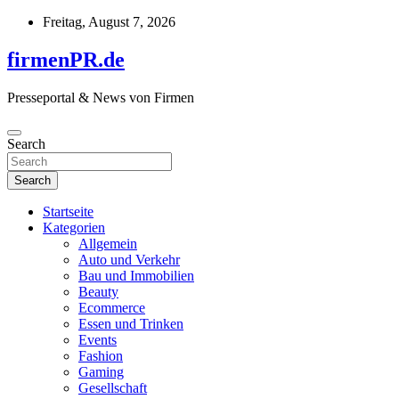
Skip
Freitag, August 7, 2026
to
content
firmenPR.de
Presseportal & News von Firmen
Search
Search
Startseite
Kategorien
Allgemein
Auto und Verkehr
Bau und Immobilien
Beauty
Ecommerce
Essen und Trinken
Events
Fashion
Gaming
Gesellschaft