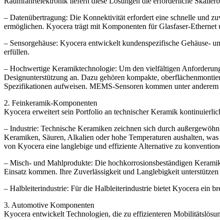
Raumfahrtelektronik liefern diese Lösungen die erforderliche Skalierb
– Datenübertragung: Die Konnektivität erfordert eine schnelle und zu
ermöglichen. Kyocera trägt mit Komponenten für Glasfaser-Ethernet
– Sensorgehäuse: Kyocera entwickelt kundenspezifische Gehäuse- und
erfüllen.
– Hochwertige Keramiktechnologie: Um den vielfältigen Anforderung
Designunterstützung an. Dazu gehören kompakte, oberflächenmontier
Spezifikationen aufweisen. MEMS-Sensoren kommen unter anderem in
2. Feinkeramik-Komponenten
Kyocera erweitert sein Portfolio an technischer Keramik kontinuier
– Industrie: Technische Keramiken zeichnen sich durch außergewöhnli
Keramiken, Säuren, Alkalien oder hohe Temperaturen aushalten, was
von Kyocera eine langlebige und effiziente Alternative zu konvention
– Misch- und Mahlprodukte: Die hochkorrosionsbeständigen Kerami
Einsatz kommen. Ihre Zuverlässigkeit und Langlebigkeit unterstützen 
– Halbleiterindustrie: Für die Halbleiterindustrie bietet Kyocera ein 
3. Automotive Komponenten
Kyocera entwickelt Technologien, die zu effizienteren Mobilitätslösun