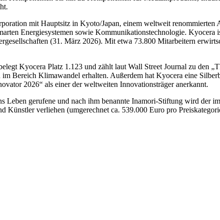
ht.
 mit Hauptsitz in Kyoto/Japan, einem weltweit renommierten Anbie
arten Energiesystemen sowie Kommunikationstechnologie. Kyocera ist 
esellschaften (31. März 2026). Mit etwa 73.800 Mitarbeitern erwirts
belegt Kyocera Platz 1.123 und zählt laut Wall Street Journal zu de
n im Bereich Klimawandel erhalten. Außerdem hat Kyocera eine Silber
ovator 2026“ als einer der weltweiten Innovationsträger anerkannt.
ns Leben gerufene und nach ihm benannte Inamori-Stiftung wird der ima
 Künstler verliehen (umgerechnet ca. 539.000 Euro pro Preiskategori