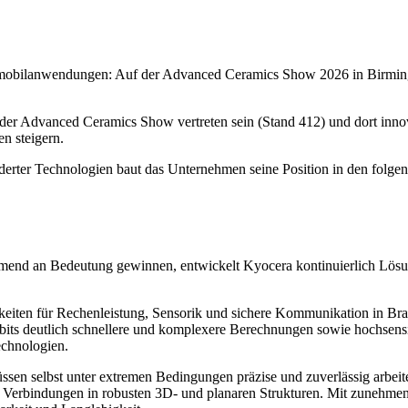
tomobilanwendungen: Auf der Advanced Ceramics Show 2026 in Birming
der Advanced Ceramics Show vertreten sein (Stand 412) und dort innov
n steigern.
derter Technologien baut das Unternehmen seine Position in den folgen
mend an Bedeutung gewinnen, entwickelt Kyocera kontinuierlich Lös
eiten für Rechenleistung, Sensorik und sichere Kommunikation in Br
its deutlich schnellere und komplexere Berechnungen sowie hochsens
echnologien.
sen selbst unter extremen Bedingungen präzise und zuverlässig arbe
me Verbindungen in robusten 3D- und planaren Strukturen. Mit zunehmen