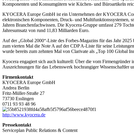
Komponenten und Konsumgütern wie Küchen- und Büroartikeln reic
KYOCERA Europe GmbH ist ein Unternehmen der KYOCERA Corporation
elektronischen Komponenten, Druck- und Multifunktionssystemen, sm
Jahren Branchenfachwissen. Die Kyocera-Gruppe umfasst 279 Tochterg
Jahresumsatz von rund 11,83 Milliarden Euro.
Auf der „Global 2000“-Liste des Forbes-Magazins für das Jahr 2025 
zum vierten Mal die Note A auf der CDP A-Liste für seine Leistunge
wurde bereits zum zehnten Mal von Clarivate als „Top 100 Global Inn
Kyocera engagiert sich auch kulturell: Über die vom Firmengründer i
Auszeichnungen für das Lebenswerk hochrangiger Wissenschaftler und
Firmenkontakt
KYOCERA Europe GmbH
Andrea Berlin
Fritz-Müller-Straße 27
73730 Esslingen
0711 93 93 48 96
http://www.kyocera.de
Pressekontakt
Serviceplan Public Relations & Content