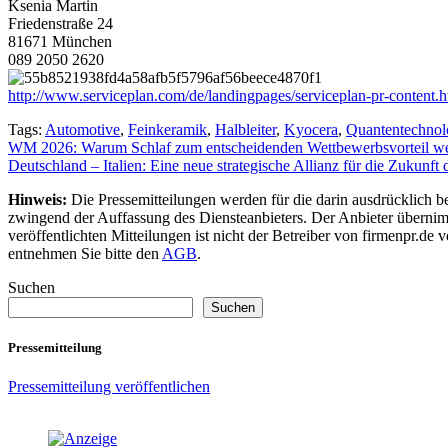
Ksenia Martin
Friedenstraße 24
81671 München
089 2050 2620
http://www.serviceplan.com/de/landingpages/serviceplan-pr-content.h
Tags:
Automotive
,
Feinkeramik
,
Halbleiter
,
Kyocera
,
Quantentechnol
Beitragsnavigation
WM 2026: Warum Schlaf zum entscheidenden Wettbewerbsvorteil w
Deutschland – Italien: Eine neue strategische Allianz für die Zukunf
Hinweis:
Die Pressemitteilungen werden für die darin ausdrücklich be
zwingend der Auffassung des Diensteanbieters. Der Anbieter übernimm
veröffentlichten Mitteilungen ist nicht der Betreiber von firmenpr.d
entnehmen Sie bitte den
AGB
.
Suchen
Suchen
Pressemitteilung
Pressemitteilung veröffentlichen