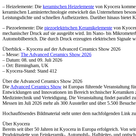
– Heizelemente: Die
keramischen Heizelemente
von Kyocera kommen s
keramischen Laminiertechnologie entwickelt das Unternehmen besond
Leistungsdichte und schnellen Aufheizzeiten. Darüber hinaus biete
– Piezoelemente: Die
piezoelektrischen Keramikelemente
von Kyocera
mechanischer Druck auf sie ausgeübt wird. Im Nano- bis Mikrometer
Automobilbereich. Die durch Druck erzeugten elektrischen Signale w
Überblick – Kyocera auf der Advanced Ceramics Show 2026
– Messe:
The Advanced Ceramics Show 2026
– Datum: 08. und 09. Juli 2026
– Ort: Birmingham, UK
– Kyocera-Stand: Stand 412
Über die Advanced Ceramics Show 2026
Die
Advanced Ceramics Show
ist Europas führende Veranstaltung fü
Entwicklungen und Innovationen im Bereich technischer Keramiken z
Medizintechnik und Verteidigung. Die Veranstaltung findet parallel 
Messen im Juli 2026 mehr als 300 Aussteller und über 5.500 Besuche
Hochauflösendes Bildmaterial steht unter dem nachfolgenden Link 
Über Kyocera
Bereits seit über 50 Jahren ist Kyocera in Europa erfolgreich. Von
Produktpalette von Feinkeramik-, Automobil-, Halbleiter- und opti