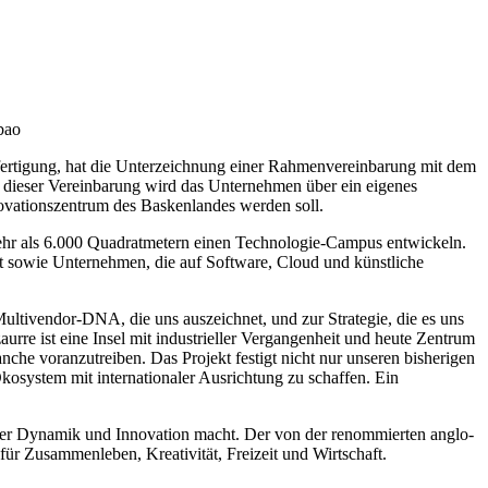
bao
hfertigung, hat die Unterzeichnung einer Rahmenvereinbarung mit dem
dieser Vereinbarung wird das Unternehmen über ein eigenes
vationszentrum des Baskenlandes werden soll.
f mehr als 6.000 Quadratmetern einen Technologie-Campus entwickeln.
t sowie Unternehmen, die auf Software, Cloud und künstliche
ltivendor-DNA, die uns auszeichnet, und zur Strategie, die es uns
rre ist eine Insel mit industrieller Vergangenheit und heute Zentrum
he voranzutreiben. Das Projekt festigt nicht nur unseren bisherigen
kosystem mit internationaler Ausrichtung zu schaffen. Ein
t der Dynamik und Innovation macht. Der von der renommierten anglo-
ür Zusammenleben, Kreativität, Freizeit und Wirtschaft.