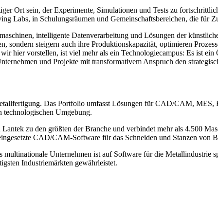
iger Ort sein, der Experimente, Simulationen und Tests zu fortschritt
Living Labs, in Schulungsräumen und Gemeinschaftsbereichen, die für Z
maschinen, intelligente Datenverarbeitung und Lösungen der künstlichen
en, sondern steigern auch ihre Produktionskapazität, optimieren Prozess
r hier vorstellen, ist viel mehr als ein Technologiecampus: Es ist ein 
 Unternehmen und Projekte mit transformativem Anspruch den strategisc
 Metallfertigung. Das Portfolio umfasst Lösungen für CAD/CAM, MES, 
en technologischen Umgebung.
n Lantek zu den größten der Branche und verbindet mehr als 4.500 Masc
n eingesetzte CAD/CAM-Software für das Schneiden und Stanzen von B
ultinationale Unternehmen ist auf Software für die Metallindustrie sp
tigsten Industriemärkten gewährleistet.