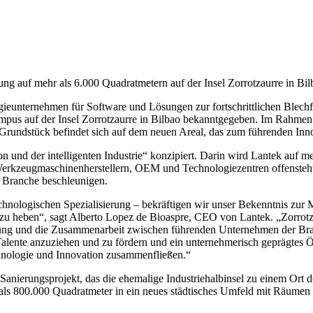
gung auf mehr als 6.000 Quadratmetern auf der Insel Zorrotzaurre in Bil
ogieunternehmen für Software und Lösungen zur fortschrittlichen Blec
pus auf der Insel Zorrotzaurre in Bilbao bekanntgegeben. Im Rahmen 
ndstück befindet sich auf dem neuen Areal, das zum führenden Inno
ion und der intelligenten Industrie“ konzipiert. Darin wird Lantek au
 Werkzeugmaschinenherstellern, OEM und Technologiezentren offensteh
der Branche beschleunigen.
nologischen Spezialisierung – bekräftigen wir unser Bekenntnis zur Mu
zu heben“, sagt Alberto Lopez de Bioaspre, CEO von Lantek. „Zorrotzau
igung und die Zusammenarbeit zwischen führenden Unternehmen der Branc
Talente anzuziehen und zu fördern und ein unternehmerisch geprägtes Ö
chnologie und Innovation zusammenfließen.“
s Sanierungsprojekt, das die ehemalige Industriehalbinsel zu einem Or
ls 800.000 Quadratmeter in ein neues städtisches Umfeld mit Räumen f