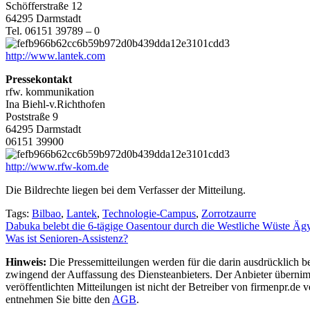
Schöfferstraße 12
64295 Darmstadt
Tel. 06151 39789 – 0
http://www.lantek.com
Pressekontakt
rfw. kommunikation
Ina Biehl-v.Richthofen
Poststraße 9
64295 Darmstadt
06151 39900
http://www.rfw-kom.de
Die Bildrechte liegen bei dem Verfasser der Mitteilung.
Tags:
Bilbao
,
Lantek
,
Technologie-Campus
,
Zorrotzaurre
Beitragsnavigation
Dabuka belebt die 6-tägige Oasentour durch die Westliche Wüste Äg
Was ist Senioren-Assistenz?
Hinweis:
Die Pressemitteilungen werden für die darin ausdrücklich be
zwingend der Auffassung des Diensteanbieters. Der Anbieter übernimm
veröffentlichten Mitteilungen ist nicht der Betreiber von firmenpr.d
entnehmen Sie bitte den
AGB
.