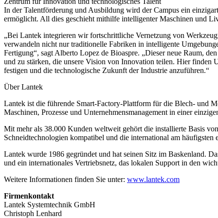
Zentrum für Innovation und technologisches Talent
In der Talentförderung und Ausbildung wird der Campus ein einzigart
ermöglicht. All dies geschieht mithilfe intelligenter Maschinen und 
„Bei Lantek integrieren wir fortschrittliche Vernetzung von Werkzeug
verwandeln nicht nur traditionelle Fabriken in intelligente Umgebung
Fertigung“, sagt Alberto Lopez de Bioaspre. „Dieser neue Raum, den wi
und zu stärken, die unsere Vision von Innovation teilen. Hier finden
festigen und die technologische Zukunft der Industrie anzuführen.“
Über Lantek
Lantek ist die führende Smart-Factory-Plattform für die Blech- und
Maschinen, Prozesse und Unternehmensmanagement in einer einzig
Mit mehr als 38.000 Kunden weltweit gehört die installierte Basis vo
Schneidtechnologien kompatibel und die international am häufigste
Lantek wurde 1986 gegründet und hat seinen Sitz im Baskenland. Das m
und ein internationales Vertriebsnetz, das lokalen Support in den wich
Weitere Informationen finden Sie unter:
www.lantek.com
Firmenkontakt
Lantek Systemtechnik GmbH
Christoph Lenhard