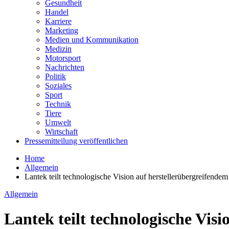
Gesundheit
Handel
Karriere
Marketing
Medien und Kommunikation
Medizin
Motorsport
Nachrichten
Politik
Soziales
Sport
Technik
Tiere
Umwelt
Wirtschaft
Pressemitteilung veröffentlichen
Home
Allgemein
Lantek teilt technologische Vision auf herstellerübergreifendem 
Allgemein
Lantek teilt technologische Visi