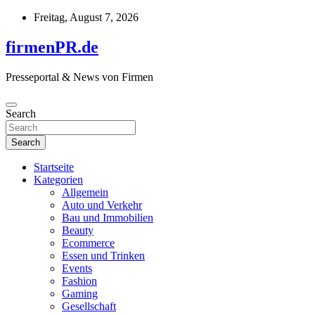
Skip
Freitag, August 7, 2026
to
content
firmenPR.de
Presseportal & News von Firmen
Search
Search
Startseite
Kategorien
Allgemein
Auto und Verkehr
Bau und Immobilien
Beauty
Ecommerce
Essen und Trinken
Events
Fashion
Gaming
Gesellschaft