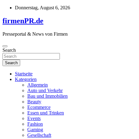
Skip
Donnerstag, August 6, 2026
to
content
firmenPR.de
Presseportal & News von Firmen
Search
Search
Startseite
Kategorien
Allgemein
Auto und Verkehr
Bau und Immobilien
Beauty
Ecommerce
Essen und Trinken
Events
Fashion
Gaming
Gesellschaft