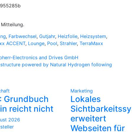
Mitteilung.
ung
,
Farbwechsel
,
Gutjahr
,
Heizfolie
,
Heizsystem
,
axx ACCENT
,
Lounge
,
Pool
,
Strahler
,
TerraMaxx
bherr-Electronics and Drives GmbH
astructure powered by Natural Hydrogen following
chaft
Marketing
: Grundbuch
Lokales
ein reicht nicht
Sichtbarkeitss
erweitert
gust 2026
Webseiten für
steller