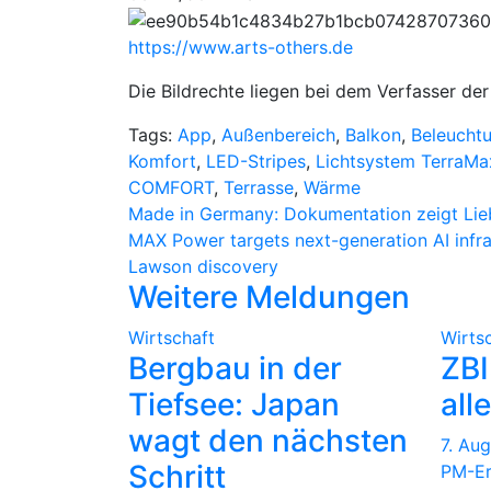
https://www.arts-others.de
Die Bildrechte liegen bei dem Verfasser der 
Tags:
App
,
Außenbereich
,
Balkon
,
Beleucht
Komfort
,
LED-Stripes
,
Lichtsystem TerraM
COMFORT
,
Terrasse
,
Wärme
Beitragsnavigation
Made in Germany: Dokumentation zeigt Lie
MAX Power targets next-generation AI infr
Lawson discovery
Weitere Meldungen
Wirtschaft
Wirts
Bergbau in der
ZBI
Tiefsee: Japan
all
wagt den nächsten
7. Au
Schritt
PM-Er