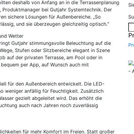
ollten deshalb von Anfang an in die Terrassenplanung
Si
, Produktmanager bei Gutjahr Systemtechnik. Der
hren sichere Lösungen für Außenbereiche. „So
Su
lässig, und sie überzeugen gleichzeitig optisch.“
P
und Wetter
ngt Gutjahr stimmungsvolle Beleuchtung auf die
Pr
 Wege, Stufen oder Sitzbereiche elegant in Szene
b auf der privaten Terrasse, am Pool oder in
t bequem per App, auf Wunsch auch mit
- 
ell für den Außenbereich entwickelt. Die LED-
so weniger anfällig für Feuchtigkeit. Zusätzlich
Wasser gezielt abgeleitet wird. Das erhöht die
euchtung auch nach Jahren noch zuverlässig
hkeiten für mehr Komfort im Freien. Statt großer