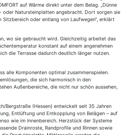
 COMFORT auf Wärme direkt unter dem Belag. „Dünne
- oder Natursteinplatten angebracht. Dort sorgen sie
Sitzbereich oder entlang von Laufwegen“, erklärt
, wo sie gebraucht wird. Gleichzeitig arbeitet das
lächentemperatur konstant auf einem angenehmen
ich die Terrasse dadurch deutlich länger nutzen.
ass alle Komponenten optimal zusammenspielen.
temlösungen, die sich harmonisch in den
stehen Außenbereiche, die nicht nur schön aussehen,
ch/Bergstraße (Hessen) entwickelt seit 35 Jahren
rung, Entlüftung und Entkopplung von Belägen – auf
enso wie im Innenbereich. Herzstück der Systeme
ssende Drainroste, Randprofile und Rinnen sowie