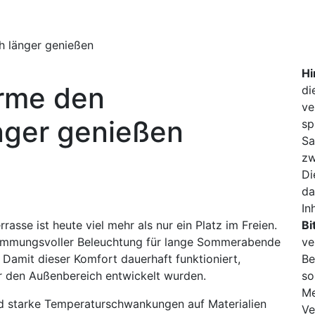
h länger genießen
Hi
ärme den
di
ve
nger genießen
sp
Sa
zw
Di
da
In
rasse ist heute viel mehr als nur ein Platz im Freien.
Bi
timmungsvoller Beleuchtung für lange Sommerabende
ve
amit dieser Komfort dauerhaft funktioniert,
Be
ür den Außenbereich entwickelt wurden.
so
Me
und starke Temperaturschwankungen auf Materialien
Ve