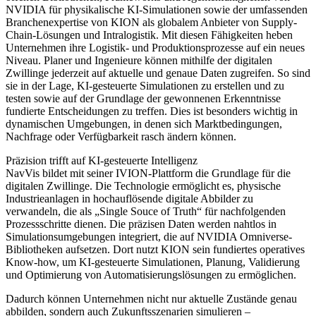
NVIDIA für physikalische KI-Simulationen sowie der umfassenden
Branchenexpertise von KION als globalem Anbieter von Supply-
Chain-Lösungen und Intralogistik. Mit diesen Fähigkeiten heben
Unternehmen ihre Logistik- und Produktionsprozesse auf ein neues
Niveau. Planer und Ingenieure können mithilfe der digitalen
Zwillinge jederzeit auf aktuelle und genaue Daten zugreifen. So sind
sie in der Lage, KI-gesteuerte Simulationen zu erstellen und zu
testen sowie auf der Grundlage der gewonnenen Erkenntnisse
fundierte Entscheidungen zu treffen. Dies ist besonders wichtig in
dynamischen Umgebungen, in denen sich Marktbedingungen,
Nachfrage oder Verfügbarkeit rasch ändern können.
Präzision trifft auf KI-gesteuerte Intelligenz
NavVis bildet mit seiner IVION-Plattform die Grundlage für die
digitalen Zwillinge. Die Technologie ermöglicht es, physische
Industrieanlagen in hochauflösende digitale Abbilder zu
verwandeln, die als „Single Souce of Truth“ für nachfolgenden
Prozessschritte dienen. Die präzisen Daten werden nahtlos in
Simulationsumgebungen integriert, die auf NVIDIA Omniverse-
Bibliotheken aufsetzen. Dort nutzt KION sein fundiertes operatives
Know-how, um KI-gesteuerte Simulationen, Planung, Validierung
und Optimierung von Automatisierungslösungen zu ermöglichen.
Dadurch können Unternehmen nicht nur aktuelle Zustände genau
abbilden, sondern auch Zukunftsszenarien simulieren –