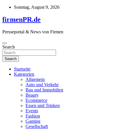
Skip
Sonntag, August 9, 2026
to
content
firmenPR.de
Presseportal & News von Firmen
Search
Search
Startseite
Kategorien
Allgemein
Auto und Verkehr
Bau und Immobilien
Beauty
Ecommerce
Essen und Trinken
Events
Fashion
Gaming
Gesellschaft