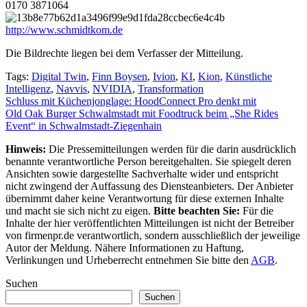
0170 3871064
http://www.schmidtkom.de
Die Bildrechte liegen bei dem Verfasser der Mitteilung.
Tags:
Digital Twin
,
Finn Boysen
,
Ivion
,
KI
,
Kion
,
Künstliche
Intelligenz
,
Navvis
,
NVIDIA
,
Transformation
Beitragsnavigation
Schluss mit Küchenjonglage: HoodConnect Pro denkt mit
Old Oak Burger Schwalmstadt mit Foodtruck beim „She Rides
Event“ in Schwalmstadt-Ziegenhain
Hinweis:
Die Pressemitteilungen werden für die darin ausdrücklich
benannte verantwortliche Person bereitgehalten. Sie spiegelt deren
Ansichten sowie dargestellte Sachverhalte wider und entspricht
nicht zwingend der Auffassung des Diensteanbieters. Der Anbieter
übernimmt daher keine Verantwortung für diese externen Inhalte
und macht sie sich nicht zu eigen.
Bitte beachten Sie:
Für die
Inhalte der hier veröffentlichten Mitteilungen ist nicht der Betreiber
von firmenpr.de verantwortlich, sondern ausschließlich der jeweilige
Autor der Meldung. Nähere Informationen zu Haftung,
Verlinkungen und Urheberrecht entnehmen Sie bitte den
AGB
.
Suchen
Suchen