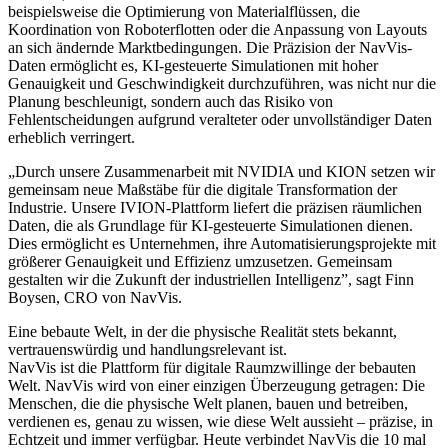
beispielsweise die Optimierung von Materialflüssen, die
Koordination von Roboterflotten oder die Anpassung von Layouts
an sich ändernde Marktbedingungen. Die Präzision der NavVis-
Daten ermöglicht es, KI-gesteuerte Simulationen mit hoher
Genauigkeit und Geschwindigkeit durchzuführen, was nicht nur die
Planung beschleunigt, sondern auch das Risiko von
Fehlentscheidungen aufgrund veralteter oder unvollständiger Daten
erheblich verringert.
„Durch unsere Zusammenarbeit mit NVIDIA und KION setzen wir
gemeinsam neue Maßstäbe für die digitale Transformation der
Industrie. Unsere IVION-Plattform liefert die präzisen räumlichen
Daten, die als Grundlage für KI-gesteuerte Simulationen dienen.
Dies ermöglicht es Unternehmen, ihre Automatisierungsprojekte mit
größerer Genauigkeit und Effizienz umzusetzen. Gemeinsam
gestalten wir die Zukunft der industriellen Intelligenz”, sagt Finn
Boysen, CRO von NavVis.
Eine bebaute Welt, in der die physische Realität stets bekannt,
vertrauenswürdig und handlungsrelevant ist.
NavVis ist die Plattform für digitale Raumzwillinge der bebauten
Welt. NavVis wird von einer einzigen Überzeugung getragen: Die
Menschen, die die physische Welt planen, bauen und betreiben,
verdienen es, genau zu wissen, wie diese Welt aussieht – präzise, in
Echtzeit und immer verfügbar. Heute verbindet NavVis die 10 mal