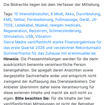
Die Bildrechte liegen bei dem Verfasser der Mitteilung.
Tags:
15 Intensitätsstufen
,
6 Modi
,
Akku
,
Durchblutung
,
EMS
,
faltbar
,
Fernbedienung
,
Fußmassage
,
Gerät
,
JX-
7058
,
Ladekabel
,
Muskel
,
newgen medicals
,
Regeneration
,
Reizstrom
,
Schmerzlinderung
,
Stimulation
,
USB
,
Vibration
Beitragsnavigation
Sierra Madre veröffentlicht starke Finanzergebnisse für
das erste Quartal 2026 und verzeichnet Rekordumsatz
Sommerfrische für das Zuhause mit erwinmueller.de
Hinweis:
Die Pressemitteilungen werden für die darin
ausdrücklich benannte verantwortliche Person
bereitgehalten. Sie spiegelt deren Ansichten sowie
dargestellte Sachverhalte wider und entspricht nicht
zwingend der Auffassung des Diensteanbieters. Der
Anbieter übernimmt daher keine Verantwortung für
diese externen Inhalte und macht sie sich nicht zu
eigen.
Bitte beachten Sie:
Für die Inhalte der hier
veröffentlichten Mitteilungen ist nicht der Betreiber