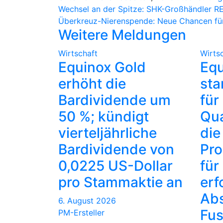
Beitragsnavigation
Wechsel an der Spitze: SHK-Großhändler RE
Überkreuz-Nierenspende: Neue Chancen für
Weitere Meldungen
Wirtschaft
Wirts
Equinox Gold
Equ
erhöht die
sta
Bardividende um
für
50 %; kündigt
Qua
vierteljährliche
die
Bardividende von
Pro
0,0225 US-Dollar
für
pro Stammaktie an
erf
Abs
6. August 2026
Fus
PM-Ersteller