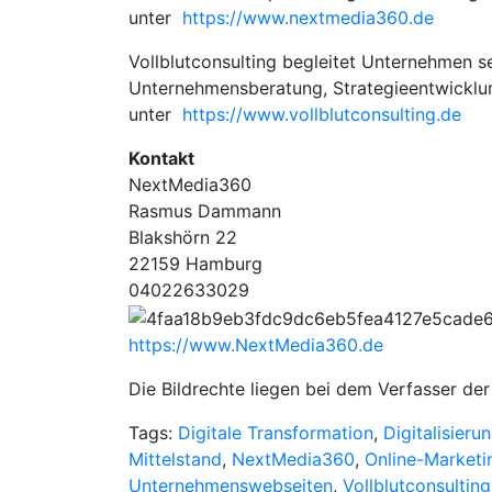
unter
https://www.nextmedia360.de
Vollblutconsulting begleitet Unternehmen s
Unternehmensberatung, Strategieentwicklun
unter
https://www.vollblutconsulting.de
Kontakt
NextMedia360
Rasmus Dammann
Blakshörn 22
22159 Hamburg
04022633029
https://www.NextMedia360.de
Die Bildrechte liegen bei dem Verfasser der 
Tags:
Digitale Transformation
,
Digitalisieru
Mittelstand
,
NextMedia360
,
Online-Marketi
Unternehmenswebseiten
,
Vollblutconsulting