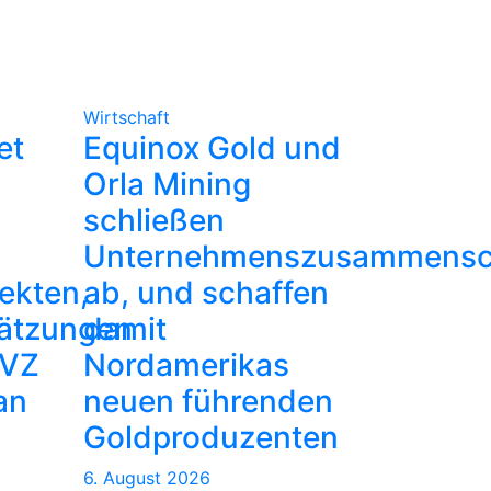
Wirtschaft
et
Equinox Gold und
Orla Mining
schließen
Unternehmenszusammensc
ekten,
ab, und schaffen
ätzungen
damit
TVZ
Nordamerikas
an
neuen führenden
Goldproduzenten
6. August 2026