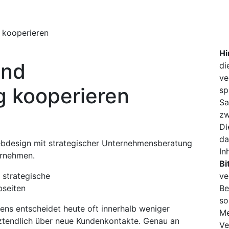
 kooperieren
Hi
und
di
ve
g kooperieren
sp
Sa
zw
Di
da
bdesign mit strategischer Unternehmensberatung
In
ernehmen.
Bi
 strategische
ve
seiten
Be
so
ens entscheidet heute oft innerhalb weniger
Me
tztendlich über neue Kundenkontakte. Genau an
Ve