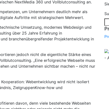
wischen NextMedia 360 und Vollblutconsulting an.
Si
ompetenzen, um Unternehmern deutlich mehr als
Su
igitale Auftritte mit strategischem Mehrwert.
e technische Umsetzung, modernes Webdesign und
P
nsulting über 25 Jahre Erfahrung in
Pr
und branchenübergreifender Projektentwicklung in
ortieren jedoch nicht die eigentliche Stärke eines
- 
ollblutconsulting. „Eine erfolgreiche Webseite muss
stehen und Unternehmen sichtbar machen – nicht nur
 Kooperation: Webentwicklung wird nicht isoliert
tändnis, ZielgruppenKnow-how und
ofitieren davon, denn viele bestehende Webseiten