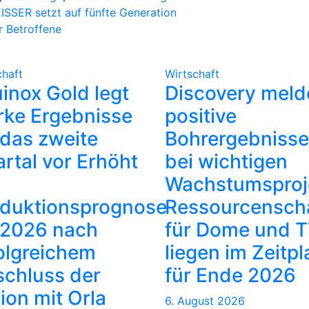
ISSER setzt auf fünfte Generation
 Betroffene
chaft
Wirtschaft
inox Gold legt
Discovery meld
rke Ergebnisse
positive
 das zweite
Bohrergebnisse
rtal vor Erhöht
bei wichtigen
Wachstumsproj
duktionsprognose
Ressourcensch
 2026 nach
für Dome und 
olgreichem
liegen im Zeitpl
chluss der
für Ende 2026
ion mit Orla
6. August 2026