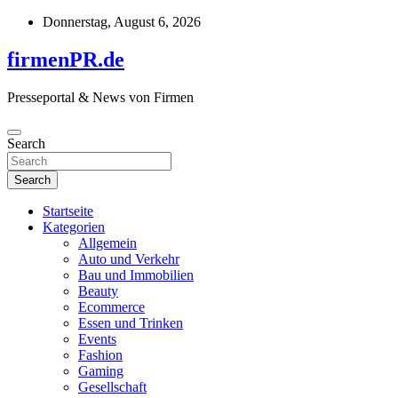
Skip
Donnerstag, August 6, 2026
to
content
firmenPR.de
Presseportal & News von Firmen
Search
Search
Startseite
Kategorien
Allgemein
Auto und Verkehr
Bau und Immobilien
Beauty
Ecommerce
Essen und Trinken
Events
Fashion
Gaming
Gesellschaft