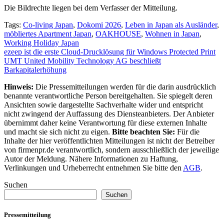
Die Bildrechte liegen bei dem Verfasser der Mitteilung.
Tags:
Co-living Japan
,
Dokomi 2026
,
Leben in Japan als Ausländer
,
möbliertes Apartment Japan
,
OAKHOUSE
,
Wohnen in Japan
,
Working Holiday Japan
Beitragsnavigation
ezeep ist die erste Cloud-Drucklösung für Windows Protected Print
UMT United Mobility Technology AG beschließt
Barkapitalerhöhung
Hinweis:
Die Pressemitteilungen werden für die darin ausdrücklich
benannte verantwortliche Person bereitgehalten. Sie spiegelt deren
Ansichten sowie dargestellte Sachverhalte wider und entspricht
nicht zwingend der Auffassung des Diensteanbieters. Der Anbieter
übernimmt daher keine Verantwortung für diese externen Inhalte
und macht sie sich nicht zu eigen.
Bitte beachten Sie:
Für die
Inhalte der hier veröffentlichten Mitteilungen ist nicht der Betreiber
von firmenpr.de verantwortlich, sondern ausschließlich der jeweilige
Autor der Meldung. Nähere Informationen zu Haftung,
Verlinkungen und Urheberrecht entnehmen Sie bitte den
AGB
.
Suchen
Suchen
Pressemitteilung