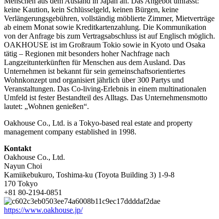
Menschen aus dem Ausland in Japan an. Das Angebot umfasst:
keine Kaution, kein Schlüsselgeld, keinen Bürgen, keine
Verlängerungsgebühren, vollständig möblierte Zimmer, Mietverträge
ab einem Monat sowie Kreditkartenzahlung. Die Kommunikation
von der Anfrage bis zum Vertragsabschluss ist auf Englisch möglich.
OAKHOUSE ist im Großraum Tokio sowie in Kyoto und Osaka
tätig – Regionen mit besonders hoher Nachfrage nach
Langzeitunterkünften für Menschen aus dem Ausland. Das
Unternehmen ist bekannt für sein gemeinschaftsorientiertes
Wohnkonzept und organisiert jährlich über 300 Partys und
Veranstaltungen. Das Co-living-Erlebnis in einem multinationalen
Umfeld ist fester Bestandteil des Alltags. Das Unternehmensmotto
lautet: „Wohnen genießen“.
Oakhouse Co., Ltd. is a Tokyo-based real estate and property
management company established in 1998.
Kontakt
Oakhouse Co., Ltd.
Nayun Choi
Kamiikebukuro, Toshima-ku (Toyota Building 3) 1-9-8
170 Tokyo
+81 80-2194-0851
https://www.oakhouse.jp/