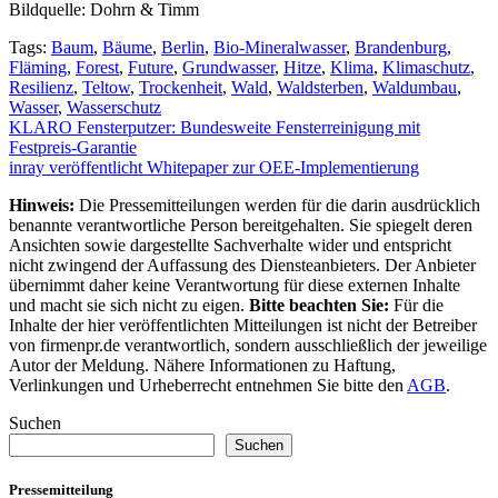
Bildquelle: Dohrn & Timm
Tags:
Baum
,
Bäume
,
Berlin
,
Bio-Mineralwasser
,
Brandenburg
,
Fläming
,
Forest
,
Future
,
Grundwasser
,
Hitze
,
Klima
,
Klimaschutz
,
Resilienz
,
Teltow
,
Trockenheit
,
Wald
,
Waldsterben
,
Waldumbau
,
Wasser
,
Wasserschutz
Beitragsnavigation
KLARO Fensterputzer: Bundesweite Fensterreinigung mit
Festpreis-Garantie
inray veröffentlicht Whitepaper zur OEE-Implementierung
Hinweis:
Die Pressemitteilungen werden für die darin ausdrücklich
benannte verantwortliche Person bereitgehalten. Sie spiegelt deren
Ansichten sowie dargestellte Sachverhalte wider und entspricht
nicht zwingend der Auffassung des Diensteanbieters. Der Anbieter
übernimmt daher keine Verantwortung für diese externen Inhalte
und macht sie sich nicht zu eigen.
Bitte beachten Sie:
Für die
Inhalte der hier veröffentlichten Mitteilungen ist nicht der Betreiber
von firmenpr.de verantwortlich, sondern ausschließlich der jeweilige
Autor der Meldung. Nähere Informationen zu Haftung,
Verlinkungen und Urheberrecht entnehmen Sie bitte den
AGB
.
Suchen
Suchen
Pressemitteilung