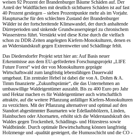
weisen 92 Prozent der Brandenburger Bäume Schäden auf. Der
Anteil der Waldflächen mit deutlich sichtbaren Schäden ist auf fast
40 Prozent gestiegen – sieben Prozentpunkte mehr als im Vorjahr.
Hauptursache für den schlechten Zustand der Brandenburger
Wälder ist der fortschreitende Klimawandel, der durch anhaltende
Dürreperioden und sinkende Grundwasserspiegel zu chronischem
Wasserstress führt. Verstärkt wird diese Krise durch die vielfach
schon zu DDR-Zeiten angelegten Kiefern-Monokulturen, denen es
an Widerstandskraft gegen Extremwetter und Schädlinge fehlt.
Das Diedersdorfer Projekt setzt hier an: Auf Basis neuer
Erkenntnisse aus dem EU-geförderten Forschungsprojekt „LIFE
Future Forest“ wird der von Monokulturen geprägte
Wirtschaftswald zum langfristig lebensfähigen Dauerwald
umgebaut. Ein zentraler Hebel ist dabei die von A. Dohrn & A.
Timm finanzierte „Zukunftsprämie“, die das Unternehmen an
umbauwillige Waldeigentümer auszahlt. Bis zu 400 Euro pro Jahr
und Hektar machen es für Waldeigentümer auch wirtschaftlich
attraktiv, auf die weitere Pflanzung anfälliger Kiefern-Monokulturen
zu verzichten. Mit der Pflanzung alternativer und optimal auf den
Standort abgestimmter Baumarten wie Edellaubhölzern, Linden,
Hainbuchen oder Ahornarten, erhöht sich die Widerstandskraft des
Waldes gegen Trockenheit, Schädlings- und Hitzestress sowie
Waldbrände. Durch optimale Bewirtschaftung können langfristig
Holzmenge und -qualität gesteigert, die Humusschicht und die CO -