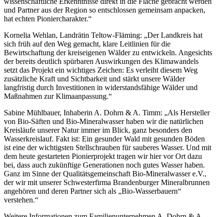
wissenschaftliche Erkenntnisse direkt in die Fläche gebracht werden
und Partner aus der Region so entschlossen gemeinsam anpacken,
hat echten Pioniercharakter.“
Kornelia Wehlan, Landrätin Teltow-Fläming: „Der Landkreis hat
sich früh auf den Weg gemacht, klare Leitlinien für die
Bewirtschaftung der kreiseigenen Wälder zu entwickeln. Angesichts
der bereits deutlich spürbaren Auswirkungen des Klimawandels
setzt das Projekt ein wichtiges Zeichen: Es verleiht diesem Weg
zusätzliche Kraft und Sichtbarkeit und stärkt unsere Wälder
langfristig durch Investitionen in widerstandsfähige Wälder und
Maßnahmen zur Klimaanpassung.“
Sabine Mühlbauer, Inhaberin A. Dohrn & A. Timm: „Als Hersteller
von Bio-Säften und Bio-Mineralwasser haben wir die natürlichen
Kreisläufe unserer Natur immer im Blick, ganz besonders den
Wasserkreislauf. Fakt ist: Ein gesunder Wald mit gesunden Böden
ist eine der wichtigsten Stellschrauben für sauberes Wasser. Und mit
dem heute gestarteten Pionierprojekt tragen wir hier vor Ort dazu
bei, dass auch zukünftige Generationen noch gutes Wasser haben.
Ganz im Sinne der Qualitätsgemeinschaft Bio-Mineralwasser e.V.,
der wir mit unserer Schwesterfirma Brandenburger Mineralbrunnen
angehören und deren Partner sich als „Bio-Wasserbauern“
verstehen.“
Weitere Informationen zum Familienunternehmen A. Dohrn & A.