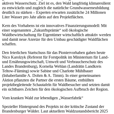
aktiven Wasserschutz. Ziel ist es, den Wald langfristig klimaresilient
zu entwickeln und zugleich die natürliche Grundwasserneubildung
deutlich zu stärken – Experten erwarten zusätzliche 24 Millionen
Liter Wasser pro Jahr allein auf den Projektflächen.
Kern des Vorhabens ist ein innovatives Finanzierungsmodell: Mit
einer sogenannten „Zukunftsprämie“ soll ökologische
Waldbewirtschaftung für Eigentümer wirtschaftlich attraktiv werden
und damit neue Anreize für den Umbau geschädigter Waldflächen
schaffen.
Den feierlichen Startschuss für das Pioniervorhaben gaben heute
Nico Karolzyk (Referent für Forstpolitik im Ministerium für Land-
und Ernährungswirtschaft, Umwelt und Verbraucherschutz des
Landes Brandenburg), Kornelia Wehlan (Landrätin Landkreis
Teltow-Fläming) sowie Sabine und Charlotte Mühlbauer
(Inhaberfamilie A. Dohrn & A. Timm). In einer gemeinsamen
Aktion pflanzten die Partner die ersten Bäume, enthüllten
projektbegleitende Schautafeln für Waldbesucher und setzten damit
ein sichtbares Zeichen für den ökologischen Aufbruch der Region.
Vom kranken Wald zur lebendigen „Wasserfabrik“
Spezieller Hintergrund des Projekts ist der kritische Zustand der
Brandenburger Wälder. Laut aktuellem Waldzustandsbericht 2025