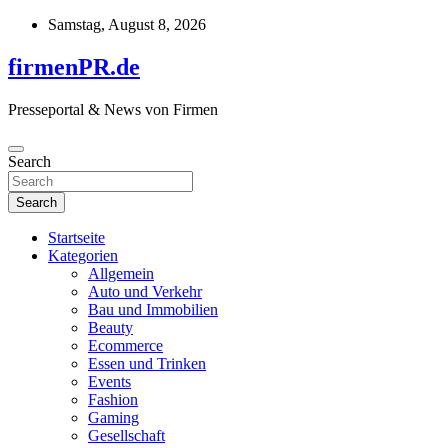
Skip
Samstag, August 8, 2026
to
content
firmenPR.de
Presseportal & News von Firmen
Search
Search
Startseite
Kategorien
Allgemein
Auto und Verkehr
Bau und Immobilien
Beauty
Ecommerce
Essen und Trinken
Events
Fashion
Gaming
Gesellschaft