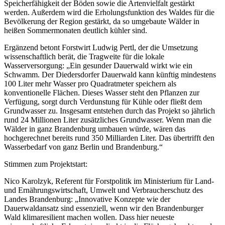
Speicherfähigkeit der Böden sowie die Artenvielfalt gestärkt
werden. Außerdem wird die Erholungsfunktion des Waldes für die
Bevölkerung der Region gestärkt, da so umgebaute Wälder in
heißen Sommermonaten deutlich kühler sind.
Ergänzend betont Forstwirt Ludwig Pertl, der die Umsetzung
wissenschaftlich berät, die Tragweite für die lokale
Wasserversorgung: „Ein gesunder Dauerwald wirkt wie ein
Schwamm. Der Diedersdorfer Dauerwald kann künftig mindestens
100 Liter mehr Wasser pro Quadratmeter speichern als
konventionelle Flächen. Dieses Wasser steht den Pflanzen zur
Verfügung, sorgt durch Verdunstung für Kühle oder fließt dem
Grundwasser zu. Insgesamt entstehen durch das Projekt so jährlich
rund 24 Millionen Liter zusätzliches Grundwasser. Wenn man die
Wälder in ganz Brandenburg umbauen würde, wären das
hochgerechnet bereits rund 350 Milliarden Liter. Das übertrifft den
Wasserbedarf von ganz Berlin und Brandenburg.“
Stimmen zum Projektstart:
Nico Karolzyk, Referent für Forstpolitik im Ministerium für Land-
und Ernährungswirtschaft, Umwelt und Verbraucherschutz des
Landes Brandenburg: „Innovative Konzepte wie der
Dauerwaldansatz sind essenziell, wenn wir den Brandenburger
Wald klimaresilient machen wollen. Dass hier neueste