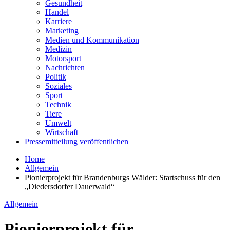
Gesundheit
Handel
Karriere
Marketing
Medien und Kommunikation
Medizin
Motorsport
Nachrichten
Politik
Soziales
Sport
Technik
Tiere
Umwelt
Wirtschaft
Pressemitteilung veröffentlichen
Home
Allgemein
Pionierprojekt für Brandenburgs Wälder: Startschuss für den
„Diedersdorfer Dauerwald“
Allgemein
Pionierprojekt für