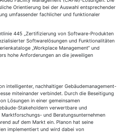
r Aided Facility Management (CAFM)-Lösungen. Die
ssliche Orientierung bei der Auswahl entsprechender
ung umfassender fachlicher und funktionaler
linie 445 „Zertifizierung von Software-Produkten
zialisierter Softwarelösungen und Funktionalitäten
riterienkataloge „Workplace Management“ und
rs hohe Anforderungen an die jeweiligen
von intelligenter, nachhaltiger Gebäudemanagement-
sse miteinander verbindet. Durch die Beseitigung
von Lösungen in einer gemeinsamen
 Gebäude-Stakeholdern verwertbare und
e Marktforschungs- und Beratungsunternehmen
ührend auf dem Markt ein. Planon hat seine
en implementiert und wird dabei von