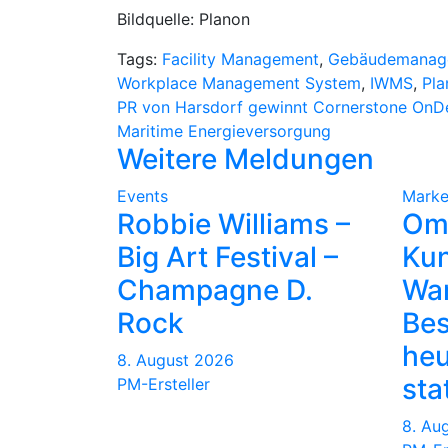
Bildquelle: Planon
Tags:
Facility Management
,
Gebäudemanag
Workplace Management System
,
IWMS
,
Pla
Beitragsnavigation
PR von Harsdorf gewinnt Cornerstone On
Maritime Energieversorgung
Weitere Meldungen
Events
Marke
Robbie Williams –
Om
Big Art Festival –
Kun
Champagne D.
Wa
Rock
Be
heu
8. August 2026
sta
PM-Ersteller
8. Au