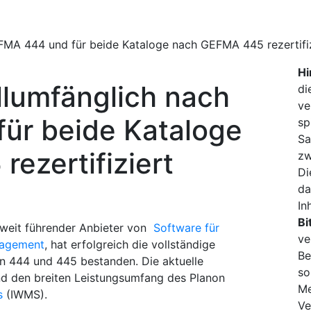
FMA 444 und für beide Kataloge nach GEFMA 445 rezertifiz
Hi
llumfänglich nach
di
ve
ür beide Kataloge
sp
Sa
ezertifiziert
zw
Di
da
In
Bi
ltweit führender Anbieter von
Software für
ve
nagement
, hat erfolgreich die vollständige
Be
en 444 und 445 bestanden. Die aktuelle
so
 und den breiten Leistungsumfang des Planon
Me
s
(IWMS).
Ve