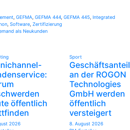
ement
,
GEFMA
,
GEFMA 444
,
GEFMA 445
,
Integrated
non
,
Software
,
Zertifizierung
Demand als Neukunden
ting
Sport
nichannel-
Geschäftsantei
denservice:
an der ROGON
rum
Technologies
schwerden
GmbH werden
te öffentlich
öffentlich
ttfinden
versteigert
gust 2026
8. August 2026