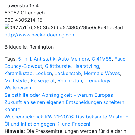
Löwenstraße 4
63067 Offenbach
069 4305214-15
http://www.beckerdoering.com
Bildquelle: Remington
Tags:
5-in-1
,
Antistatik
,
Auto Memory
,
CI41MS5
,
Faux-
Bouncy-Blowout
,
Glättbürste
,
Haarstyling
,
Keramikstab
,
Locken
,
Lockenstab
,
Mermaid Waves
,
Multistyler
,
Reisegerät
,
Remington
,
Trendology
,
Welleneisen
Beitragsnavigation
Selbsthilfe oder Abhängigkeit – warum Europas
Zukunft an seinen eigenen Entscheidungen scheitern
könnte
Wochenrückblick KW 21-2026: Das bekannte Muster –
Öl und Inflation gegen KI und Frieden!
Hinweis:
Die Pressemitteilungen werden für die darin