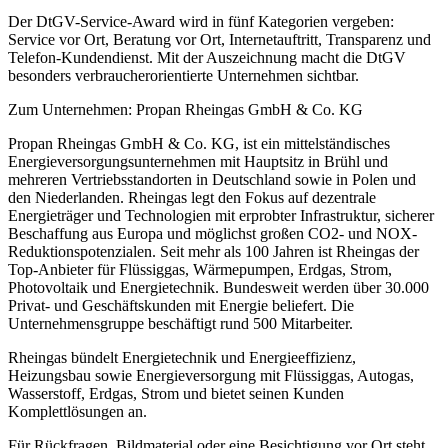
Der DtGV-Service-Award wird in fünf Kategorien vergeben:
Service vor Ort, Beratung vor Ort, Internetauftritt, Transparenz und
Telefon-Kundendienst. Mit der Auszeichnung macht die DtGV
besonders verbraucherorientierte Unternehmen sichtbar.
Zum Unternehmen: Propan Rheingas GmbH & Co. KG
Propan Rheingas GmbH & Co. KG, ist ein mittelständisches
Energieversorgungsunternehmen mit Hauptsitz in Brühl und
mehreren Vertriebsstandorten in Deutschland sowie in Polen und
den Niederlanden. Rheingas legt den Fokus auf dezentrale
Energieträger und Technologien mit erprobter Infrastruktur, sicherer
Beschaffung aus Europa und möglichst großen CO2- und NOX-
Reduktionspotenzialen. Seit mehr als 100 Jahren ist Rheingas der
Top-Anbieter für Flüssiggas, Wärmepumpen, Erdgas, Strom,
Photovoltaik und Energietechnik. Bundesweit werden über 30.000
Privat- und Geschäftskunden mit Energie beliefert. Die
Unternehmensgruppe beschäftigt rund 500 Mitarbeiter.
Rheingas bündelt Energietechnik und Energieeffizienz,
Heizungsbau sowie Energieversorgung mit Flüssiggas, Autogas,
Wasserstoff, Erdgas, Strom und bietet seinen Kunden
Komplettlösungen an.
Für Rückfragen, Bildmaterial oder eine Besichtigung vor Ort steht