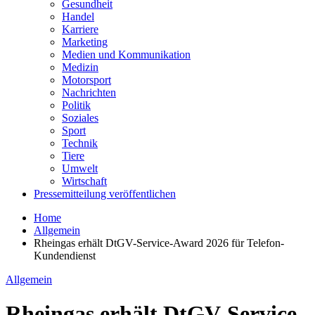
Gesundheit
Handel
Karriere
Marketing
Medien und Kommunikation
Medizin
Motorsport
Nachrichten
Politik
Soziales
Sport
Technik
Tiere
Umwelt
Wirtschaft
Pressemitteilung veröffentlichen
Home
Allgemein
Rheingas erhält DtGV-Service-Award 2026 für Telefon-
Kundendienst
Allgemein
Rheingas erhält DtGV-Service-