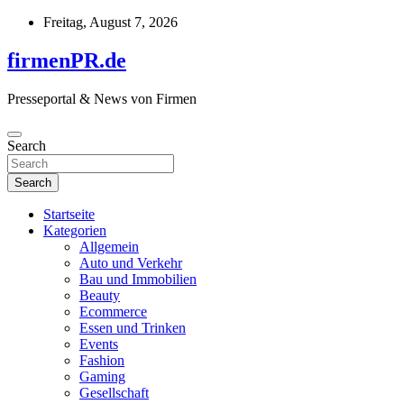
Skip
Freitag, August 7, 2026
to
content
firmenPR.de
Presseportal & News von Firmen
Search
Search
Startseite
Kategorien
Allgemein
Auto und Verkehr
Bau und Immobilien
Beauty
Ecommerce
Essen und Trinken
Events
Fashion
Gaming
Gesellschaft