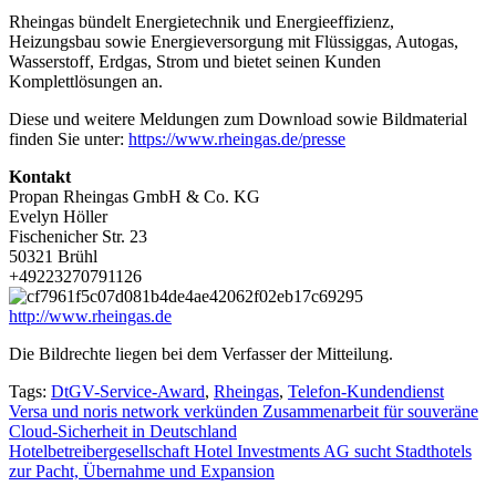
Rheingas bündelt Energietechnik und Energieeffizienz,
Heizungsbau sowie Energieversorgung mit Flüssiggas, Autogas,
Wasserstoff, Erdgas, Strom und bietet seinen Kunden
Komplettlösungen an.
Diese und weitere Meldungen zum Download sowie Bildmaterial
finden Sie unter:
https://www.rheingas.de/presse
Kontakt
Propan Rheingas GmbH & Co. KG
Evelyn Höller
Fischenicher Str. 23
50321 Brühl
+49223270791126
http://www.rheingas.de
Die Bildrechte liegen bei dem Verfasser der Mitteilung.
Tags:
DtGV-Service-Award
,
Rheingas
,
Telefon-Kundendienst
Beitragsnavigation
Versa und noris network verkünden Zusammenarbeit für souveräne
Cloud-Sicherheit in Deutschland
Hotelbetreibergesellschaft Hotel Investments AG sucht Stadthotels
zur Pacht, Übernahme und Expansion