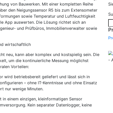
chung von Bauwerken. Mit einer kompletten Reihe
Si
 über den Neigungssensor R5 bis zum Extensometer
Su
rformungen sowie Temperatur und Luftfeuchtigkeit
ale App auswerten. Die Lösung richtet sich an
ngenieur- und Prüfbüros, Immobilienverwalter sowie
P
Pr
nd wirtschaftlich
t neu, kann aber komplex und kostspielig sein. Die
- 
elt, um die kontinuierliche Messung möglichst
ralen Vorteilen:
 wird betriebsbereit geliefert und lässt sich in
nfigurieren – ohne IT-Kenntnisse und ohne Einsatz
ert nur wenige Minuten.
t in einem einzigen, kleinformatigen Sensor
omversorgung. Kein separater Datenlogger, keine