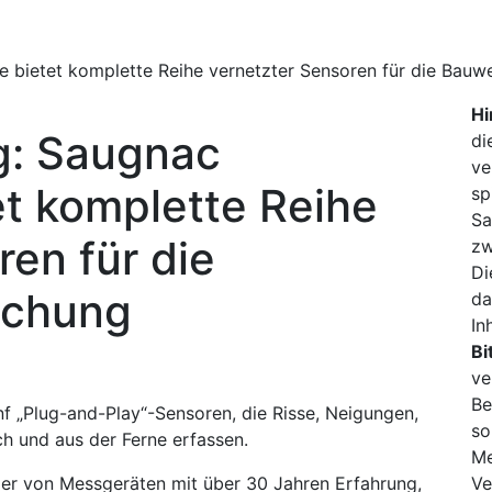
 bietet komplette Reihe vernetzter Sensoren für die Bau
Hi
g: Saugnac
di
ve
t komplette Reihe
sp
Sa
ren für die
zw
Di
achung
da
In
Bi
ve
Be
f „Plug-and-Play“-Sensoren, die Risse, Neigungen,
so
h und aus der Ferne erfassen.
Me
ler von Messgeräten mit über 30 Jahren Erfahrung,
Ve