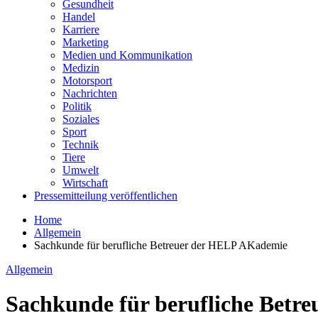
Gesundheit
Handel
Karriere
Marketing
Medien und Kommunikation
Medizin
Motorsport
Nachrichten
Politik
Soziales
Sport
Technik
Tiere
Umwelt
Wirtschaft
Pressemitteilung veröffentlichen
Home
Allgemein
Sachkunde für berufliche Betreuer der HELP AKademie
Allgemein
Sachkunde für berufliche Betr