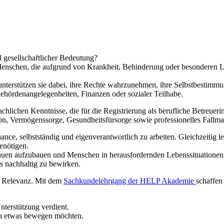
d gesellschaftlicher Bedeutung?
Menschen, die aufgrund von Krankheit, Behinderung oder besonderen L
terstützen sie dabei, ihre Rechte wahrzunehmen, ihre Selbstbestimmung 
hördenangelegenheiten, Finanzen oder sozialer Teilhabe.
chlichen Kenntnisse, die für die Registrierung als berufliche Betreuerin 
on, Vermögenssorge, Gesundheitsfürsorge sowie professionelles Fallm
ance, selbstständig und eigenverantwortlich zu arbeiten. Gleichzeitig l
enötigen.
uen aufzubauen und Menschen in herausfordernden Lebenssituationen ko
 nachhaltig zu bewirken.
er Relevanz. Mit dem
Sachkundelehrgang der HELP Akademie
schaffen
nterstützung verdient.
ch etwas bewegen möchten.