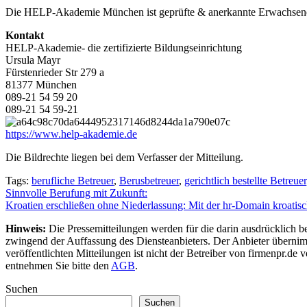
Die HELP-Akademie München ist geprüfte & anerkannte Erwachsenen
Kontakt
HELP-Akademie- die zertifizierte Bildungseinrichtung
Ursula Mayr
Fürstenrieder Str 279 a
81377 München
089-21 54 59 20
089-21 54 59-21
https://www.help-akademie.de
Die Bildrechte liegen bei dem Verfasser der Mitteilung.
Tags:
berufliche Betreuer
,
Berusbetreuer
,
gerichtlich bestellte Betreuer
Beitragsnavigation
Sinnvolle Berufung mit Zukunft:
Kroatien erschließen ohne Niederlassung: Mit der hr-Domain kroatis
Hinweis:
Die Pressemitteilungen werden für die darin ausdrücklich be
zwingend der Auffassung des Diensteanbieters. Der Anbieter übernimm
veröffentlichten Mitteilungen ist nicht der Betreiber von firmenpr.d
entnehmen Sie bitte den
AGB
.
Suchen
Suchen