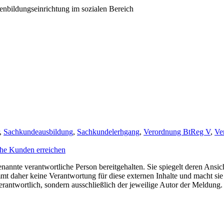
bildungseinrichtung im sozialen Bereich
,
Sachkundeausbildung
,
Sachkundelerhgang
,
Verordnung BtReg V
,
Ve
che Kunden erreichen
nannte verantwortliche Person bereitgehalten. Sie spiegelt deren Ansich
t daher keine Verantwortung für diese externen Inhalte und macht sie 
e verantwortlich, sondern ausschließlich der jeweilige Autor der Meldu