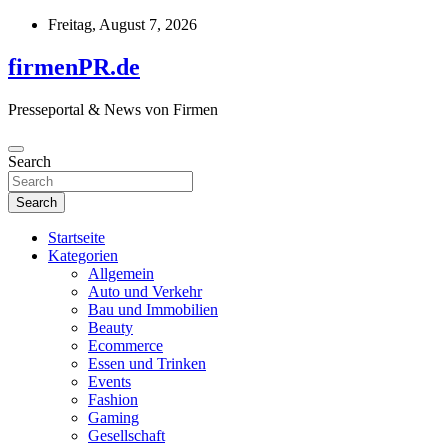
Skip
Freitag, August 7, 2026
to
content
firmenPR.de
Presseportal & News von Firmen
Search
Search
Startseite
Kategorien
Allgemein
Auto und Verkehr
Bau und Immobilien
Beauty
Ecommerce
Essen und Trinken
Events
Fashion
Gaming
Gesellschaft