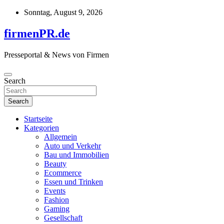
Skip
Sonntag, August 9, 2026
to
content
firmenPR.de
Presseportal & News von Firmen
Search
Search
Startseite
Kategorien
Allgemein
Auto und Verkehr
Bau und Immobilien
Beauty
Ecommerce
Essen und Trinken
Events
Fashion
Gaming
Gesellschaft