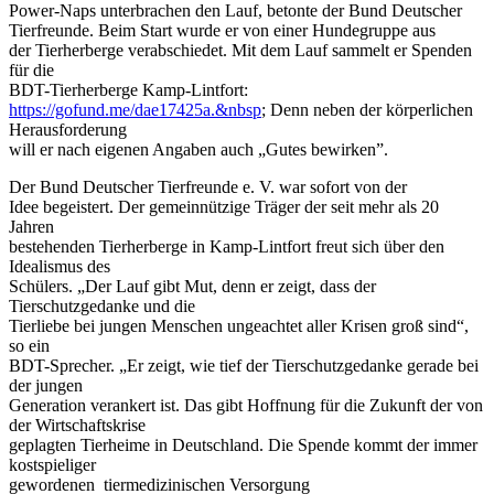
Power-Naps unterbrachen den Lauf, betonte der Bund Deutscher
Tierfreunde. Beim Start wurde er von einer Hundegruppe aus
der Tierherberge verabschiedet. Mit dem Lauf sammelt er Spenden
für die
BDT-Tierherberge Kamp-Lintfort:
https://gofund.me/dae17425a.&nbsp
; Denn neben der körperlichen
Herausforderung
will er nach eigenen Angaben auch „Gutes bewirken”.
Der Bund Deutscher Tierfreunde e. V. war sofort von der
Idee begeistert. Der gemeinnützige Träger der seit mehr als 20
Jahren
bestehenden Tierherberge in Kamp-Lintfort freut sich über den
Idealismus des
Schülers. „Der Lauf gibt Mut, denn er zeigt, dass der
Tierschutzgedanke und die
Tierliebe bei jungen Menschen ungeachtet aller Krisen groß sind“,
so ein
BDT-Sprecher. „Er zeigt, wie tief der Tierschutzgedanke gerade bei
der jungen
Generation verankert ist. Das gibt Hoffnung für die Zukunft der von
der Wirtschaftskrise
geplagten Tierheime in Deutschland. Die Spende kommt der immer
kostspieliger
gewordenen tiermedizinischen Versorgung