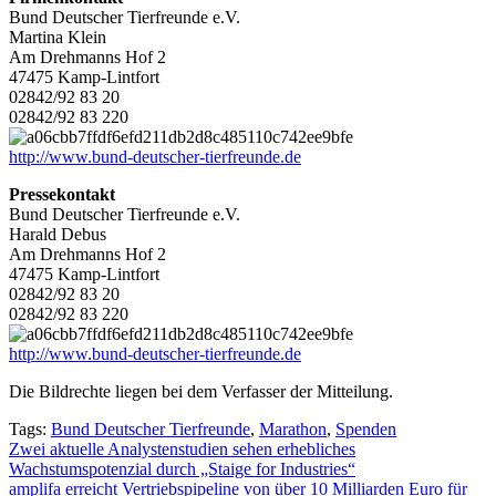
Bund Deutscher Tierfreunde e.V.
Martina Klein
Am Drehmanns Hof 2
47475 Kamp-Lintfort
02842/92 83 20
02842/92 83 220
http://www.bund-deutscher-tierfreunde.de
Pressekontakt
Bund Deutscher Tierfreunde e.V.
Harald Debus
Am Drehmanns Hof 2
47475 Kamp-Lintfort
02842/92 83 20
02842/92 83 220
http://www.bund-deutscher-tierfreunde.de
Die Bildrechte liegen bei dem Verfasser der Mitteilung.
Tags:
Bund Deutscher Tierfreunde
,
Marathon
,
Spenden
Beitragsnavigation
Zwei aktuelle Analystenstudien sehen erhebliches
Wachstumspotenzial durch „Staige for Industries“
amplifa erreicht Vertriebspipeline von über 10 Milliarden Euro für