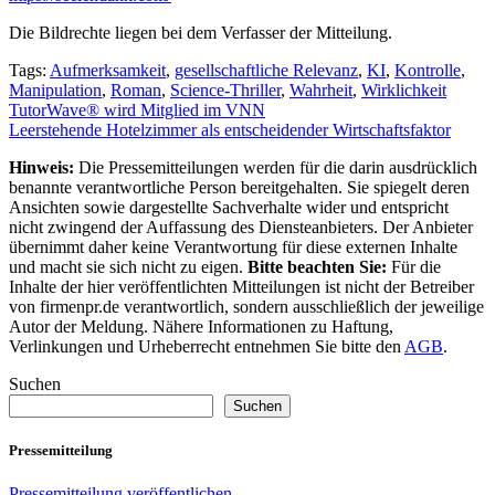
Die Bildrechte liegen bei dem Verfasser der Mitteilung.
Tags:
Aufmerksamkeit
,
gesellschaftliche Relevanz
,
KI
,
Kontrolle
,
Manipulation
,
Roman
,
Science-Thriller
,
Wahrheit
,
Wirklichkeit
Beitragsnavigation
TutorWave® wird Mitglied im VNN
Leerstehende Hotelzimmer als entscheidender Wirtschaftsfaktor
Hinweis:
Die Pressemitteilungen werden für die darin ausdrücklich
benannte verantwortliche Person bereitgehalten. Sie spiegelt deren
Ansichten sowie dargestellte Sachverhalte wider und entspricht
nicht zwingend der Auffassung des Diensteanbieters. Der Anbieter
übernimmt daher keine Verantwortung für diese externen Inhalte
und macht sie sich nicht zu eigen.
Bitte beachten Sie:
Für die
Inhalte der hier veröffentlichten Mitteilungen ist nicht der Betreiber
von firmenpr.de verantwortlich, sondern ausschließlich der jeweilige
Autor der Meldung. Nähere Informationen zu Haftung,
Verlinkungen und Urheberrecht entnehmen Sie bitte den
AGB
.
Suchen
Suchen
Pressemitteilung
Pressemitteilung veröffentlichen