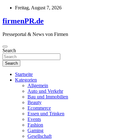
Skip
Freitag, August 7, 2026
to
content
firmenPR.de
Presseportal & News von Firmen
Search
Search
Startseite
Kategorien
Allgemein
Auto und Verkehr
Bau und Immobilien
Beauty
Ecommerce
Essen und Trinken
Events
Fashion
Gaming
Gesellschaft