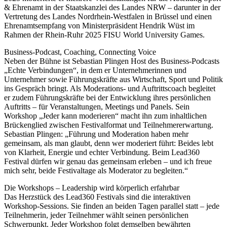
& Ehrenamt in der Staatskanzlei des Landes NRW – darunter in der
Vertretung des Landes Nordrhein-Westfalen in Brüssel und einen
Ehrenamtsempfang von Ministerpräsident Hendrik Wüst im
Rahmen der Rhein-Ruhr 2025 FISU World University Games.
Business-Podcast, Coaching, Connecting Voice
Neben der Bühne ist Sebastian Plingen Host des Business-Podcasts
„Echte Verbindungen“, in dem er Unternehmerinnen und
Unternehmer sowie Führungskräfte aus Wirtschaft, Sport und Politik
ins Gespräch bringt. Als Moderations- und Auftrittscoach begleitet
er zudem Führungskräfte bei der Entwicklung ihres persönlichen
Auftritts – für Veranstaltungen, Meetings und Panels. Sein
Workshop „Jeder kann moderieren“ macht ihn zum inhaltlichen
Brückenglied zwischen Festivalformat und Teilnehmererwartung.
Sebastian Plingen: „Führung und Moderation haben mehr
gemeinsam, als man glaubt, denn wer moderiert führt: Beides lebt
von Klarheit, Energie und echter Verbindung. Beim Lead360
Festival dürfen wir genau das gemeinsam erleben – und ich freue
mich sehr, beide Festivaltage als Moderator zu begleiten.“
Die Workshops – Leadership wird körperlich erfahrbar
Das Herzstück des Lead360 Festivals sind die interaktiven
Workshop-Sessions. Sie finden an beiden Tagen parallel statt – jede
Teilnehmerin, jeder Teilnehmer wählt seinen persönlichen
Schwerpunkt. Jeder Workshop folgt demselben bewährten