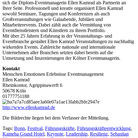
sich die Diplom-Eventmanagerin Ellen Kamrad als Partnerin an
Ihrer Seite. Professionell und kreativ organisiert Ellen Kamrad
sowohl Seminare, Tagungen und Konferenzen als auch
Großveranstaltungen wie Galaabende, Jubiläen und
Mitarbeiterevents. Dabei zählt auch die Vermittlung von
Eventdienstleistern und Künstlern zu ihrem Portfolio.
Mit über 25 Jahren Erfahrung in der Veranstaltungs- und
Eventbranche gestaltet Ellen Kamrad Veranstaltungen zu nachhaltig
wirkenden Events. Zahlreiche nationale und internationale
Unternehmen aller Branchen setzten dabei bereits auf die
Umsetzung und Inszenierungen der Kölner Eventmanagerin.
Kontakt
Menschen Emotionen Erlebnisse Eventmanagement
Ellen Kamrad
Rheinkontor, Agrippinawerft 6
50678 Köln
01777751188
http://www.ellenkamrad.de
Die Bildrechte liegen bei dem Verfasser der Mitteilung.
Tags:
Bonn
,
Festival
,
Führungskräfte
,
Führungskräfteentwicklung
,
Kameha Grand Hotel
,
Keynote
,
Leadership
,
Resilienz
,
Sebastian