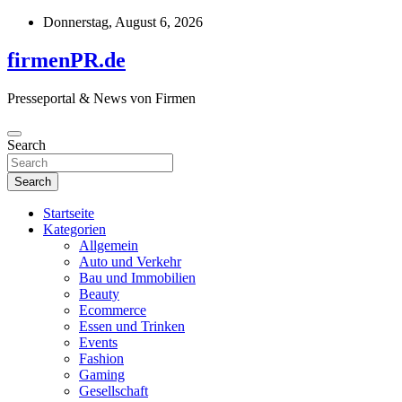
Skip
Donnerstag, August 6, 2026
to
content
firmenPR.de
Presseportal & News von Firmen
Search
Search
Startseite
Kategorien
Allgemein
Auto und Verkehr
Bau und Immobilien
Beauty
Ecommerce
Essen und Trinken
Events
Fashion
Gaming
Gesellschaft