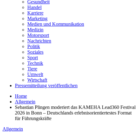
Gesundheit
Handel
Karriere
Marketing
Medien und Kommunikation
Medizin
Motorsport
Nachrichten
Politik
Soziales
Sport
Technik
Tiere
Umwelt
Wirtschaft
Pressemitteilung veröffentlichen
Home
Allgemein
Sebastian Plingen moderiert das KAMEHA Lead360 Festival
2026 in Bonn – Deutschlands erlebnisorientiertestes Format
für Führungskräfte
Allgemein