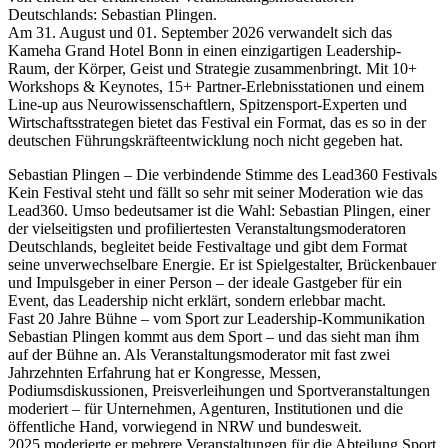
Deutschlands: Sebastian Plingen.
Am 31. August und 01. September 2026 verwandelt sich das
Kameha Grand Hotel Bonn in einen einzigartigen Leadership-
Raum, der Körper, Geist und Strategie zusammenbringt. Mit 10+
Workshops & Keynotes, 15+ Partner-Erlebnisstationen und einem
Line-up aus Neurowissenschaftlern, Spitzensport-Experten und
Wirtschaftsstrategen bietet das Festival ein Format, das es so in der
deutschen Führungskräfteentwicklung noch nicht gegeben hat.
Sebastian Plingen – Die verbindende Stimme des Lead360 Festivals
Kein Festival steht und fällt so sehr mit seiner Moderation wie das
Lead360. Umso bedeutsamer ist die Wahl: Sebastian Plingen, einer
der vielseitigsten und profiliertesten Veranstaltungsmoderatoren
Deutschlands, begleitet beide Festivaltage und gibt dem Format
seine unverwechselbare Energie. Er ist Spielgestalter, Brückenbauer
und Impulsgeber in einer Person – der ideale Gastgeber für ein
Event, das Leadership nicht erklärt, sondern erlebbar macht.
Fast 20 Jahre Bühne – vom Sport zur Leadership-Kommunikation
Sebastian Plingen kommt aus dem Sport – und das sieht man ihm
auf der Bühne an. Als Veranstaltungsmoderator mit fast zwei
Jahrzehnten Erfahrung hat er Kongresse, Messen,
Podiumsdiskussionen, Preisverleihungen und Sportveranstaltungen
moderiert – für Unternehmen, Agenturen, Institutionen und die
öffentliche Hand, vorwiegend in NRW und bundesweit.
2025 moderierte er mehrere Veranstaltungen für die Abteilung Sport