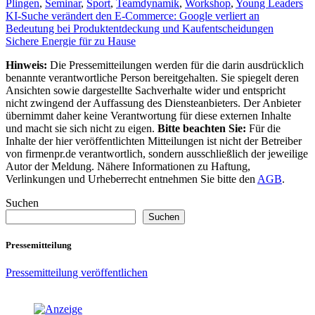
Plingen
,
Seminar
,
Sport
,
Teamdynamik
,
Workshop
,
Young Leaders
Beitragsnavigation
KI-Suche verändert den E-Commerce: Google verliert an
Bedeutung bei Produktentdeckung und Kaufentscheidungen
Sichere Energie für zu Hause
Hinweis:
Die Pressemitteilungen werden für die darin ausdrücklich
benannte verantwortliche Person bereitgehalten. Sie spiegelt deren
Ansichten sowie dargestellte Sachverhalte wider und entspricht
nicht zwingend der Auffassung des Diensteanbieters. Der Anbieter
übernimmt daher keine Verantwortung für diese externen Inhalte
und macht sie sich nicht zu eigen.
Bitte beachten Sie:
Für die
Inhalte der hier veröffentlichten Mitteilungen ist nicht der Betreiber
von firmenpr.de verantwortlich, sondern ausschließlich der jeweilige
Autor der Meldung. Nähere Informationen zu Haftung,
Verlinkungen und Urheberrecht entnehmen Sie bitte den
AGB
.
Suchen
Suchen
Pressemitteilung
Pressemitteilung veröffentlichen