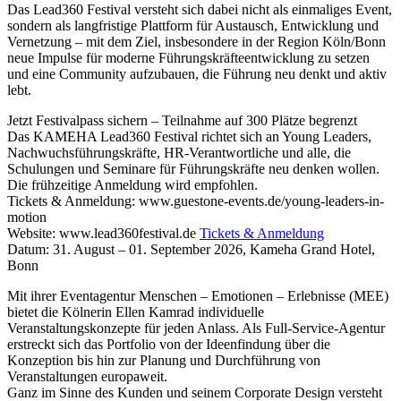
Das Lead360 Festival versteht sich dabei nicht als einmaliges Event,
sondern als langfristige Plattform für Austausch, Entwicklung und
Vernetzung – mit dem Ziel, insbesondere in der Region Köln/Bonn
neue Impulse für moderne Führungskräfteentwicklung zu setzen
und eine Community aufzubauen, die Führung neu denkt und aktiv
lebt.
Jetzt Festivalpass sichern – Teilnahme auf 300 Plätze begrenzt
Das KAMEHA Lead360 Festival richtet sich an Young Leaders,
Nachwuchsführungskräfte, HR-Verantwortliche und alle, die
Schulungen und Seminare für Führungskräfte neu denken wollen.
Die frühzeitige Anmeldung wird empfohlen.
Tickets & Anmeldung: www.guestone-events.de/young-leaders-in-
motion
Website: www.lead360festival.de
Tickets & Anmeldung
Datum: 31. August – 01. September 2026, Kameha Grand Hotel,
Bonn
Mit ihrer Eventagentur Menschen – Emotionen – Erlebnisse (MEE)
bietet die Kölnerin Ellen Kamrad individuelle
Veranstaltungskonzepte für jeden Anlass. Als Full-Service-Agentur
erstreckt sich das Portfolio von der Ideenfindung über die
Konzeption bis hin zur Planung und Durchführung von
Veranstaltungen europaweit.
Ganz im Sinne des Kunden und seinem Corporate Design versteht