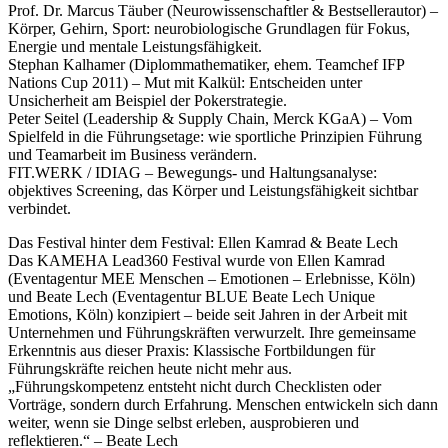
Prof. Dr. Marcus Täuber (Neurowissenschaftler & Bestsellerautor) –
Körper, Gehirn, Sport: neurobiologische Grundlagen für Fokus,
Energie und mentale Leistungsfähigkeit.
Stephan Kalhamer (Diplommathematiker, ehem. Teamchef IFP
Nations Cup 2011) – Mut mit Kalkül: Entscheiden unter
Unsicherheit am Beispiel der Pokerstrategie.
Peter Seitel (Leadership & Supply Chain, Merck KGaA) – Vom
Spielfeld in die Führungsetage: wie sportliche Prinzipien Führung
und Teamarbeit im Business verändern.
FIT.WERK / IDIAG – Bewegungs- und Haltungsanalyse:
objektives Screening, das Körper und Leistungsfähigkeit sichtbar
verbindet.
Das Festival hinter dem Festival: Ellen Kamrad & Beate Lech
Das KAMEHA Lead360 Festival wurde von Ellen Kamrad
(Eventagentur MEE Menschen – Emotionen – Erlebnisse, Köln)
und Beate Lech (Eventagentur BLUE Beate Lech Unique
Emotions, Köln) konzipiert – beide seit Jahren in der Arbeit mit
Unternehmen und Führungskräften verwurzelt. Ihre gemeinsame
Erkenntnis aus dieser Praxis: Klassische Fortbildungen für
Führungskräfte reichen heute nicht mehr aus.
„Führungskompetenz entsteht nicht durch Checklisten oder
Vorträge, sondern durch Erfahrung. Menschen entwickeln sich dann
weiter, wenn sie Dinge selbst erleben, ausprobieren und
reflektieren.“ – Beate Lech