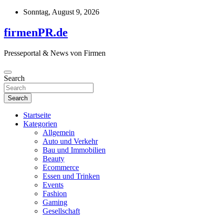
Skip
Sonntag, August 9, 2026
to
content
firmenPR.de
Presseportal & News von Firmen
Search
Search
Startseite
Kategorien
Allgemein
Auto und Verkehr
Bau und Immobilien
Beauty
Ecommerce
Essen und Trinken
Events
Fashion
Gaming
Gesellschaft