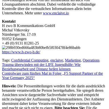
Lösungsanbietern abschirmt. Dabei verbleibt die vollständige
Kontrolle über die vertraulichen Informationen allein beim
Unternehmen. Mehr unter
www.enclaive.io
Kontakt
H zwo B Kommunikations GmbH
Michal Vitkovsky
Nürnberger Str. 17-19
91052 Erlangen
+ 49 (0) 9131 81281-25
https://www.h-zwo-b.de/
Tags:
Confidential Computing
,
enclaive
,
Marketing
,
Operations
Beitragsnavigation
Trauma überwinden mit der LIFE Jugendhilfe: Wie
Beziehungsarbeit und Distanz heilen können
Controlware zum fünften Mal in Folge „F5 Support Partner of the
Year Germany 2025“
Hinweis:
Die Pressemitteilungen werden für die darin ausdrücklich
benannte verantwortliche Person bereitgehalten. Sie spiegelt deren
Ansichten sowie dargestellte Sachverhalte wider und entspricht
nicht zwingend der Auffassung des Diensteanbieters. Der Anbieter
übernimmt daher keine Verantwortung für diese externen Inhalte
und macht sie sich nicht zu eigen.
Bitte beachten Sie:
Für die