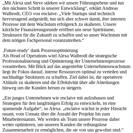
„Mit Alexa und Steve stärken wir unsere Führungsebene und tun
den nächsten Schritt in unserer Entwicklung“, erklärt Andreas
Walbrodt, CEO von enclaive. „Viele Startups sind technisch
hervorragend aufgestellt, tun sich aber schwer damit, ihre internen
Prozesse mit dem Wachstum erfolgreich zu skalieren. Unsere
kürzliche Finanzierungsrunde eröffnet uns neue Spielräume,
Strukturen für die Zukunft zu schaffen und so unser Wachstum mit
dem nötigen Fachpersonal voranzutreiben.“
‚Future-ready‘ dank Prozessoptimierung
Als Head of Operations wird Alexa Walbrodt die strategische
Professionalisierung und Optimierung der Unternehmensprozesse
vorantreiben. Mit Blick auf das angestrebte Unternehmenswachstum
liegt ihr Fokus darauf, interne Ressourcen optimal zu verteilen und
nachhaltige Strukturen zu schaffen. Ziel dabei ist, die operativen
Abläufe zu skalieren und die Effektivität über alle Abteilungen
hinweg um die Kunden herum zu steigern.
„Ein junges Unternehmen wie enclaive mit aufzubauen und
Strategien für den langfristigen Erfolg zu entwickeln, ist eine
spannende Aufgabe“, so Alexa. „enclaive wächst in jeder Hinsicht
rasant, vom Umsatz über die Anzahl der Projekte bis zum
Mitarbeiterstamm. Wir werden als Team unsere Prozesse daher
weiter optimieren, um unseren Kunden die reibungslose
Zusammenarbeit zu ermöglichen, die sie von uns gewohnt sind.“