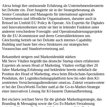
Alexa bringt ihre umfassende Erfahrung als Unternehmensberaterin
bei Deloitte ein. Dort fungierte sie in der Strategieberatung als
Senior Consultant und Managerin für international agierende
Unternehmen und öffentliche Organisationen, darunter auch in
Brüssel im Umfeld EU Policy & Operate. Als Expertin für Digitales
und Innovationsthemen setzte sie hier in leitender Funktion unter
anderem verschiedene Foresight- und Operationalisierungsprojekte
für die EU-Kommission und deren Generaldirektionen um.
Gleichzeitig betrieb sie bei Deloitte auch internes Capability
Building und baute hier etwa Strukturen zur strategischen
Vorausschau und Standortvernetzung auf.
Bekanntheit steigern und Markenidentität stärken
Mit Steve Vitalien begrüßt das deutsche Startup einen erfahrenen
Experten als neuen Head of Marketing. Vitalien verfügt über 20
Jahre Marketing-Erfahrung und bekleidete bereits mehrfach die
Position des Head of Marketing, etwa beim Blockchain-Spezialisten
Pendulum, der Logistikschulungsplattform how.fm oder dem KI-
zentrierten Versicherungsdienstleister omni:us. Zuletzt verantwortete
er bei der DocuWorld-Tochter natif.ai die Go-to-Market-Strategie
einer innovativen Lösung für KI-basierte Datenaufbereitung.
Bei enclaive zeichnet Steve für die globale Marketingstrategie, das
Branding & Messaging sowie die Go-To-Market-Verzahnung