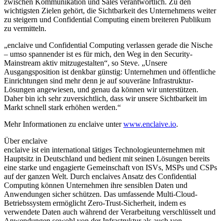
zwischen Kommunikation und Sales verantwortlich. Zu den
wichtigsten Zielen gehört, die Sichtbarkeit des Unternehmens weiter
zu steigern und Confidential Computing einem breiteren Publikum
zu vermitteln.
„enclaive und Confidential Computing verlassen gerade die Nische
– umso spannender ist es für mich, den Weg in den Security-
Mainstream aktiv mitzugestalten“, so Steve. „Unsere
Ausgangsposition ist denkbar günstig: Unternehmen und öffentliche
Einrichtungen sind mehr denn je auf souveräne Infrastruktur-
Lösungen angewiesen, und genau da können wir unterstützen.
Daher bin ich sehr zuversichtlich, dass wir unsere Sichtbarkeit im
Markt schnell stark erhöhen werden.“
Mehr Informationen zu enclaive unter
www.enclaive.io
.
Über enclaive
enclaive ist ein international tätiges Technologieunternehmen mit
Hauptsitz in Deutschland und bedient mit seinen Lösungen bereits
eine starke und engagierte Gemeinschaft von ISVs, MSPs und CSPs
auf der ganzen Welt. Durch enclaives Ansatz des Confidential
Computing können Unternehmen ihre sensiblen Daten und
Anwendungen sicher schützen. Das umfassende Multi-Cloud-
Betriebssystem ermöglicht Zero-Trust-Sicherheit, indem es
verwendete Daten auch während der Verarbeitung verschlüsselt und
Anwendungen sowohl von der Infrastruktur als auch von