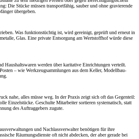
halte zu sehr niedrigen Preisen oder gegen Berechtigungsschein
ung: Die Stücke müssen transportfähig, sauber und ohne gravierende
pfänger übergeben.
eben. Was funktionstüchtig ist, wird gereinigt, geprüft und erneut in
lmetalle, Glas. Eine private Entsorgung am Wertstoffhof würde diese
d Haushaltswaren werden über karitative Einrichtungen verteilt.
e Posten – wie Werkzeugsammlungen aus dem Keller, Modellbau-
ung.
ck nahe, alles müsse weg. In der Praxis zeigt sich oft das Gegenteil:
 Einzelstücke. Geschulte Mitarbeiter sortieren systematisch, statt
chnung des Auftraggebers zugute.
Hausverwaltungen und Nachlassverwalter benötigen für ihre
ssische Räumungsdienste oft nicht abdecken, der aber gerade bei