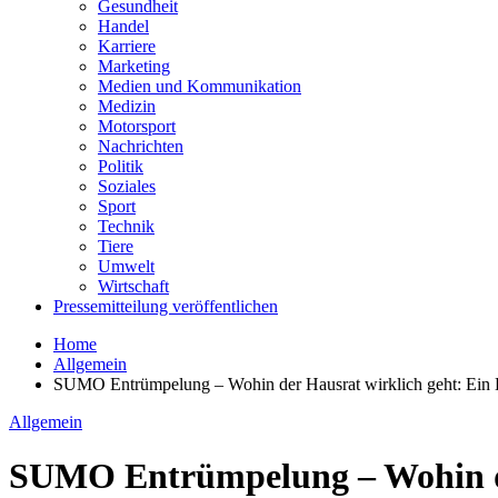
Gesundheit
Handel
Karriere
Marketing
Medien und Kommunikation
Medizin
Motorsport
Nachrichten
Politik
Soziales
Sport
Technik
Tiere
Umwelt
Wirtschaft
Pressemitteilung veröffentlichen
Home
Allgemein
SUMO Entrümpelung – Wohin der Hausrat wirklich geht: Ein B
Allgemein
SUMO Entrümpelung – Wohin der 