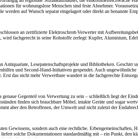
orrangig an regionale Sozialkaufhäuser, die einkommensschwache Haus
nisationen für wohnungslose Menschen sind feste Abnehmer. Voraussetz
ie werden auf Wunsch separat eingelagert oder direkt an benannte Em
ossen an zertifizierte Elektroschrott-Verwerter mit Aufbereitungsbetri
t, wird fachgerecht in seine Rohstoffe zerlegt: Kupfer, Aluminium, Ede
 Antiquariate, Lesepatenschaftsprojekte und Bibliotheken. Geschirr un
enhilfen und Second-Hand-Initiativen gespendet. Auch ungewöhnlich
r. Erst das nicht mehr Verwertbare wandert in die fachgerechte Entsorg
genaue Gegenteil von Verwertung zu sein – schließlich liegt der Eindru
änden finden sich brauchbare Möbel, intakte Geräte und sogar wertvolle
kommt aber den Betroffenen, der Umwelt und nicht zuletzt der Endabre
guten Gewissens, sondern auch eine rechtliche. Erbengemeinschaften, 
iefert solche Dokumentationen standardmäßig mit – ein Punkt, den kla