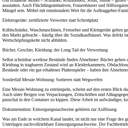
Gut erhaltene Möbel – Schränke, Kommoden, Sofas, Stühle – gehen v
ausstatten. Auch Flüchtlingsinitiativen, Frauenhäuser und Hilfsorga
Mängel sein. Möbel mit emotionalem Wert für die Auftraggeber-Famil
Elektrogeräte: zertifizierte Verwerter statt Schrottplatz
Kühlschränke, Waschmaschinen, Fernseher und Kleingeräte gehen geschl
den Markt gebracht – häufig über die Sozialkaufhäuser. Was defekt is
Wertschöpfungskette nicht abbilden.
Bücher, Geschirr, Kleidung: der Long Tail der Verwertung
Selbst scheinbar wertlose Bestände finden Abnehmer: Bücher gehen an
Kleidung in tragbarem Zustand wird an Kleiderkammern, Obdachlos
Bestände oder ein gut erhaltener Plattenspieler – haben ihre Abnehme
Sonderfall Messie-Wohnung: Sortieren statt Wegwerfen
Eine Messie-Wohnung zu entrümpeln, scheint auf den ersten Blick das 
Auch unter Bergen von Verpackungen, Zeitschriften und Alltagsgegenst
pauschal in den Container zu kippen. Diese Arbeit ist aufwändiger, 
Dokumentation: Entsorgungsnachweise gehören zur Auflösung
Was am Ende in welchem Kanal landet, ist nicht nur eine Frage des 
Unterlagen nachvollziehbare Entsorgungsnachweise. Der Fachbetrieb l