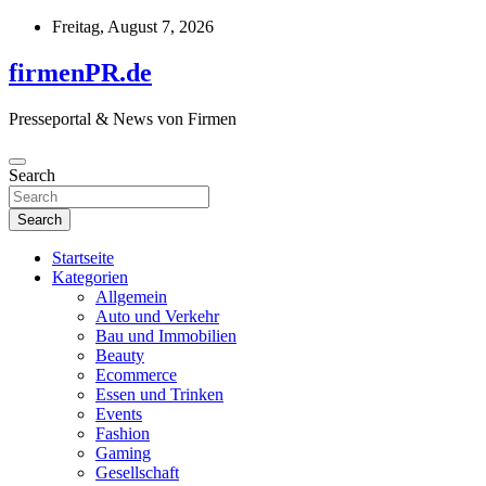
Skip
Freitag, August 7, 2026
to
content
firmenPR.de
Presseportal & News von Firmen
Search
Search
Startseite
Kategorien
Allgemein
Auto und Verkehr
Bau und Immobilien
Beauty
Ecommerce
Essen und Trinken
Events
Fashion
Gaming
Gesellschaft