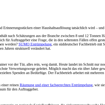
rinnerungsstücken einer Haushaltsauflösung tatsächlich wird – und w
enthält nach Schätzungen aus der Branche zwischen 8 und 12 Tonnen H
h für Auftraggeber eine Frage, die in den seltensten Fällen offen gestel
mmen werden?
SUMO Entrümpelung
, ein süddeutscher Fachbetrieb mit Si
n Jahren strukturell verändert hat.
er vor der Tür, alles rein, weg damit. Heute landet im Schnitt nur noch
edlichste Verwertungswege geleitet. Möglich macht das ein über Jahre 
gezielten Spenden an Bedürftige. Der Fachbetrieb arbeitet mit mehrer
n einer reinen
Räumung und einer fachgerechten Entrümpelung
, wie si
aum für den Auftraggeber.