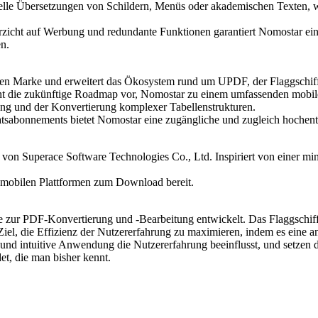
textuelle Übersetzungen von Schildern, Menüs oder akademischen Texten
zicht auf Werbung und redundante Funktionen garantiert Nomostar eine 
n.
ierten Marke und erweitert das Ökosystem rund um UPDF, der Flaggsch
eht die zukünftige Roadmap vor, Nomostar zu einem umfassenden mobil
g und der Konvertierung komplexer Tabellenstrukturen.
atsabonnements bietet Nomostar eine zugängliche und zugleich hochent
von Superace Software Technologies Co., Ltd. Inspiriert von einer min
f mobilen Plattformen zum Download bereit.
are zur PDF-Konvertierung und -Bearbeitung entwickelt. Das Flaggsch
iel, die Effizienz der Nutzererfahrung zu maximieren, indem es eine a
 und intuitive Anwendung die Nutzererfahrung beeinflusst, und setzen d
et, die man bisher kennt.