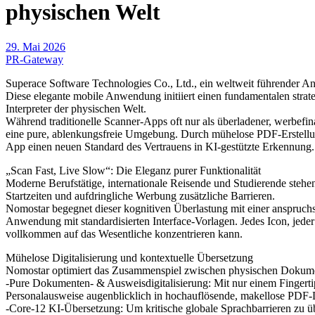
physischen Welt
29. Mai 2026
PR-Gateway
Superace Software Technologies Co., Ltd., ein weltweit führender An
Diese elegante mobile Anwendung initiiert einen fundamentalen strat
Interpreter der physischen Welt.
Während traditionelle Scanner-Apps oft nur als überladener, werbefina
eine pure, ablenkungsfreie Umgebung. Durch mühelose PDF-Erstellun
App einen neuen Standard des Vertrauens in KI-gestützte Erkennung.
„Scan Fast, Live Slow“: Die Eleganz purer Funktionalität
Moderne Berufstätige, internationale Reisende und Studierende stehen
Startzeiten und aufdringliche Werbung zusätzliche Barrieren.
Nomostar begegnet dieser kognitiven Überlastung mit einer anspruchs
Anwendung mit standardisierten Interface-Vorlagen. Jedes Icon, jeder 
vollkommen auf das Wesentliche konzentrieren kann.
Mühelose Digitalisierung und kontextuelle Übersetzung
Nomostar optimiert das Zusammenspiel zwischen physischen Dokumen
-Pure Dokumenten- & Ausweisdigitalisierung: Mit nur einem Fingertip
Personalausweise augenblicklich in hochauflösende, makellose PDF-
-Core-12 KI-Übersetzung: Um kritische globale Sprachbarrieren zu üb