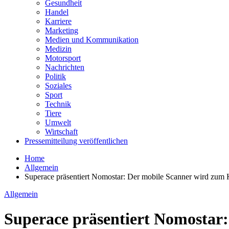
Gesundheit
Handel
Karriere
Marketing
Medien und Kommunikation
Medizin
Motorsport
Nachrichten
Politik
Soziales
Sport
Technik
Tiere
Umwelt
Wirtschaft
Pressemitteilung veröffentlichen
Home
Allgemein
Superace präsentiert Nomostar: Der mobile Scanner wird zum K
Allgemein
Superace präsentiert Nomostar: