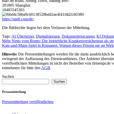
Bao’an Road, Anting Town, Jiading 4997
201805 Shanghai
18485545383
https://updf.com/de/
Die Bildrechte liegen bei dem Verfasser der Mitteilung.
Tags:
AI Übersetzer
,
Digitalisierung
,
Dokumentenscanner
,
KI Dokume
Beitragsnavigation
Mehr Netto vom Brutto: Die betriebliche Krankenversicherung als st
Katz-und-Maus-Spiel in Romanen: Warum dieses Prinzip nie an Wirku
Hinweis:
Die Pressemitteilungen werden für die darin ausdrücklich be
zwingend der Auffassung des Diensteanbieters. Der Anbieter übernimm
veröffentlichten Mitteilungen ist nicht der Betreiber von firmenpr.d
entnehmen Sie bitte den
AGB
.
Suchen
Suchen
Pressemitteilung
Pressemitteilung veröffentlichen