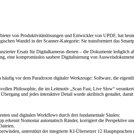
bieter von Produktivitätslösungen und Entwickler von UPDF, hat heute
egischen Wandel in der Scanner-Kategorie: Sie transformiert das Smart
nzierter Ersatz für Digitalkameras dienen – die Dokumente lediglich ab
g, eine kompromisslos saubere Digitalisierung von Ausweisdokumenten
 häufig vor dem Paradoxon digitaler Werkzeuge: Software, die eigentli
vollen Philosophie, die im Leitmotiv „Scan Fast, Live Slow“ verankert
Übergang und jedes interaktive Detail wurde akribisch gestaltet, damit
ten und digitalen Workflows durch drei fundamentale Säulen:
p erkennt Nomostar automatisch Ränder, korrigiert die Perspektive un
Dateien.
erwinden, unterstützt der integrierte KI-Übersetzer 12 Hauptsprachen 