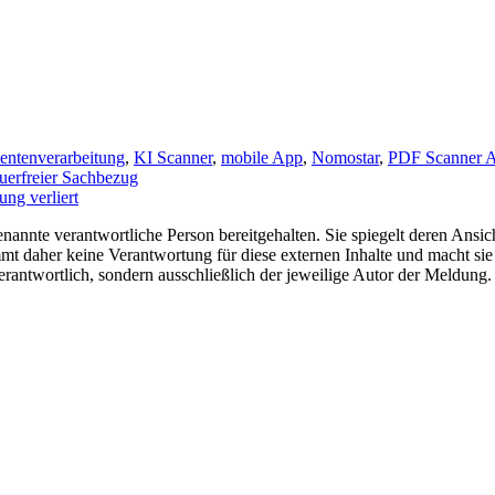
ntenverarbeitung
,
KI Scanner
,
mobile App
,
Nomostar
,
PDF Scanner 
euerfreier Sachbezug
ng verliert
nannte verantwortliche Person bereitgehalten. Sie spiegelt deren Ansich
t daher keine Verantwortung für diese externen Inhalte und macht sie 
e verantwortlich, sondern ausschließlich der jeweilige Autor der Meldu