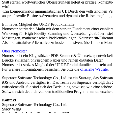
Statt starrer, wortwörtlicher Übersetzungen liefert er präzise, kon
wird.
-Ein kompromisslos minimalistisches UI: Durch den vollständigen Ver
anspruchsvolle Business-Szenarien und dynamische Reiseumgebunge
Ein neues Mitglied der UPDF-Produktfamilie
Nomostar betritt den Markt mit dem starken Fundament einer etabl
Werkzeug für High-Fidelity-Scanning und Übersetzung debütiert, si
Messungen, mathematischen Problemlösungen, Notenschrift-Erkennun
Als hochattraktive Alternative zu kostenintensiven, überladenen Mon
Über Nomostar
Nomostar ist ein KI-gestützter PDF-Scanner & Übersetzer, entwickelt 
Brücke zwischen physischem Papier und reinen digitalen Daten.
Nomostar ist stolzes Mitglied der UPDF-Produktfamilie und steht au
Für weitere Informationen besuchen Sie bitte die
offizielle Website
.
Superace Software Technology Co., Ltd. ist ein Start-up, das Softw
iOS und Android verfügbar ist. Das Team von Superace verfolgt das Z
zufriedenstellt. Sie sind sich der Bedeutung bewusst, wie eine schöne
Software sich deutlich von den traditionellen Programmen unterscheid
Kontakt
Superace Software Technology Co., Ltd.
Stacy Wang