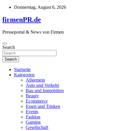
Skip
Donnerstag, August 6, 2026
to
content
firmenPR.de
Presseportal & News von Firmen
Search
Search
Startseite
Kategorien
Allgemein
Auto und Verkehr
Bau und Immobilien
Beauty
Ecommerce
Essen und Trinken
Events
Fashion
Gaming
Gesellschaft