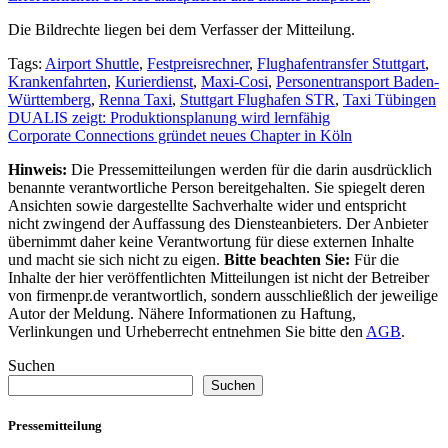
Die Bildrechte liegen bei dem Verfasser der Mitteilung.
Tags:
Airport Shuttle
,
Festpreisrechner
,
Flughafentransfer Stuttgart
,
Krankenfahrten
,
Kurierdienst
,
Maxi-Cosi
,
Personentransport Baden-
Württemberg
,
Renna Taxi
,
Stuttgart Flughafen STR
,
Taxi Tübingen
Beitragsnavigation
DUALIS zeigt: Produktionsplanung wird lernfähig
Corporate Connections gründet neues Chapter in Köln
Hinweis:
Die Pressemitteilungen werden für die darin ausdrücklich
benannte verantwortliche Person bereitgehalten. Sie spiegelt deren
Ansichten sowie dargestellte Sachverhalte wider und entspricht
nicht zwingend der Auffassung des Diensteanbieters. Der Anbieter
übernimmt daher keine Verantwortung für diese externen Inhalte
und macht sie sich nicht zu eigen.
Bitte beachten Sie:
Für die
Inhalte der hier veröffentlichten Mitteilungen ist nicht der Betreiber
von firmenpr.de verantwortlich, sondern ausschließlich der jeweilige
Autor der Meldung. Nähere Informationen zu Haftung,
Verlinkungen und Urheberrecht entnehmen Sie bitte den
AGB
.
Suchen
Suchen
Pressemitteilung